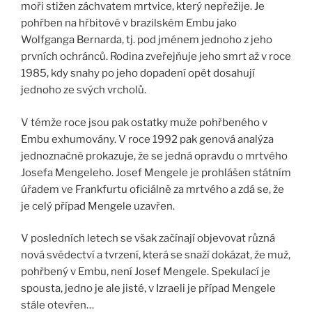
moři stižen záchvatem mrtvice, který nepřežije. Je
pohřben na hřbitově v brazilském Embu jako
Wolfganga Bernarda, tj. pod jménem jednoho z jeho
prvních ochránců. Rodina zveřejňuje jeho smrt až v roce
1985, kdy snahy po jeho dopadení opět dosahují
jednoho ze svých vrcholů.
V témže roce jsou pak ostatky muže pohřbeného v
Embu exhumovány. V roce 1992 pak genová analýza
jednoznačně prokazuje, že se jedná opravdu o mrtvého
Josefa Mengeleho. Josef Mengele je prohlášen státním
úřadem ve Frankfurtu oficiálně za mrtvého a zdá se, že
je celý případ Mengele uzavřen.
V posledních letech se však začínají objevovat různá
nová svědectví a tvrzení, která se snaží dokázat, že muž,
pohřbený v Embu, není Josef Mengele. Spekulací je
spousta, jedno je ale jisté, v Izraeli je případ Mengele
stále otevřen…