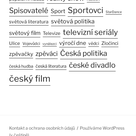
Sportovci
Spisovatelé
Sport
StarDance
světová politika
světová literatura
televizní seriály
světový film
Televize
výročí dne
Ulice
Zločinci
vědci
Vojevůdci
vynálezci
Česká politika
zpěváci
zpěvačky
české divadlo
česká literatura
česká hudba
český film
Kontakt a ochrana osobních údajů
Používáme WordPress
(v češtině).