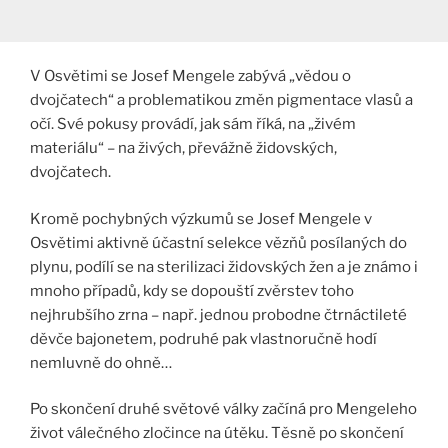
V Osvětimi se Josef Mengele zabývá „vědou o
dvojčatech“ a problematikou změn pigmentace vlasů a
očí. Své pokusy provádí, jak sám říká, na „živém
materiálu“ – na živých, převážně židovských,
dvojčatech.
Kromě pochybných výzkumů se Josef Mengele v
Osvětimi aktivně účastní selekce vězňů posílaných do
plynu, podílí se na sterilizaci židovských žen a je známo i
mnoho případů, kdy se dopouští zvěrstev toho
nejhrubšího zrna – např. jednou probodne čtrnáctileté
děvče bajonetem, podruhé pak vlastnoručně hodí
nemluvně do ohně…
Po skončení druhé světové války začíná pro Mengeleho
život válečného zločince na útěku. Těsně po skončení