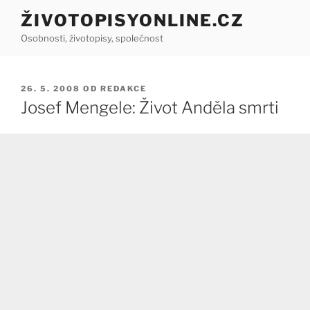
Přejít
ŽIVOTOPISYONLINE.CZ
k
Osobnosti, životopisy, společnost
obsahu
webu
PUBLIKOVÁNO
26. 5. 2008
OD
REDAKCE
Josef Mengele: Život Anděla smrti