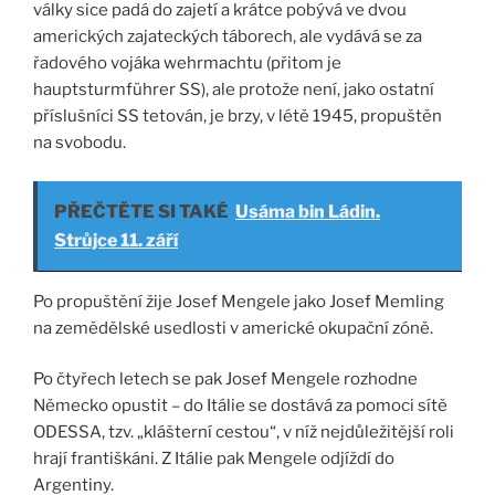
války sice padá do zajetí a krátce pobývá ve dvou
amerických zajateckých táborech, ale vydává se za
řadového vojáka wehrmachtu (přitom je
hauptsturmführer SS), ale protože není, jako ostatní
příslušníci SS tetován, je brzy, v létě 1945, propuštěn
na svobodu.
PŘEČTĚTE SI TAKÉ
Usáma bin Ládin.
Strůjce 11. září
Po propuštění žije Josef Mengele jako Josef Memling
na zemědělské usedlosti v americké okupační zóně.
Po čtyřech letech se pak Josef Mengele rozhodne
Německo opustit – do Itálie se dostává za pomoci sítě
ODESSA, tzv. „klášterní cestou“, v níž nejdůležitější roli
hrají františkáni. Z Itálie pak Mengele odjíždí do
Argentiny.