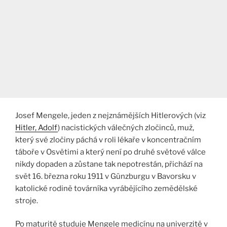
Josef Mengele, jeden z nejznámějších Hitlerových (viz
Hitler, Adolf
) nacistických válečných zločinců, muž,
který své zločiny páchá v roli lékaře v koncentračním
táboře v Osvětimi a který není po druhé světové válce
nikdy dopaden a zůstane tak nepotrestán, přichází na
svět 16. března roku 1911 v Günzburgu v Bavorsku v
katolické rodině továrníka vyrábějícího zemědělské
stroje.
Po maturitě studuje Mengele medicínu na univerzitě v