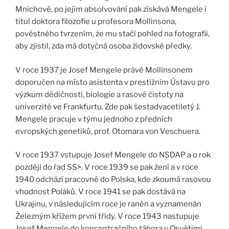
Mnichově, po jejím absolvování pak získává Mengele i
titul doktora filozofie u profesora Mollinsona,
pověstného tvrzením, že mu stačí pohled na fotografii,
aby zjistil, zda má dotyčná osoba židovské předky.
V roce 1937 je Josef Mengele právě Mollinsonem
doporučen na místo asistenta v prestižním Ústavu pro
výzkum dědičnosti, biologie a rasové čistoty na
univerzitě ve Frankfurtu. Zde pak šestadvacetiletý J.
Mengele pracuje v týmu jednoho z předních
evropských genetiků, prof. Otomara von Veschuera.
V roce 1937 vstupuje Josef Mengele do NSDAP a o rok
později do řad SS>. V roce 1939 se pak žení a v roce
1940 odchází pracovně do Polska, kde zkoumá rasovou
vhodnost Poláků. V roce 1941 se pak dostává na
Ukrajinu, v následujícím roce je raněn a vyznamenán
Železným křížem první třídy. V roce 1943 nastupuje
Josef Mengele do koncentračního tábora v Osvětimi.