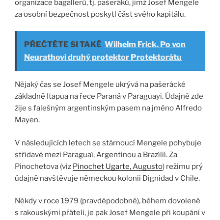
organizace bagallerů, tj. pašeráků, jimž Josef Mengele
za osobní bezpečnost poskytl část svého kapitálu.
PŘEČTĚTE SI TAKÉ
Wilhelm Frick. Po von
Neurathovi druhý protektor Protektorátu
Nějaký čas se Josef Mengele ukrývá na pašerácké
základně Itapua na řece Paraná v Paraguayi. Údajně zde
žije s falešným argentinským pasem na jméno Alfredo
Mayen.
V následujících letech se stárnoucí Mengele pohybuje
střídavě mezi Paraguaí, Argentinou a Brazílií. Za
Pinochetova (viz
Pinochet Ugarte, Augusto
) režimu prý
údajně navštěvuje německou kolonii Dignidad v Chile.
Někdy v roce 1979 (pravděpodobně), během dovolené
s rakouskými přáteli, je pak Josef Mengele při koupání v