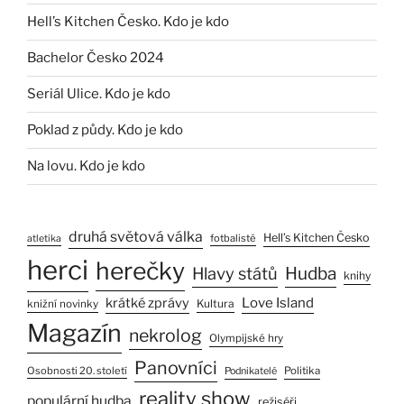
Hell’s Kitchen Česko. Kdo je kdo
Bachelor Česko 2024
Seriál Ulice. Kdo je kdo
Poklad z půdy. Kdo je kdo
Na lovu. Kdo je kdo
druhá světová válka
Hell’s Kitchen Česko
fotbalisté
atletika
herci
herečky
Hlavy států
Hudba
knihy
Love Island
krátké zprávy
Kultura
knižní novinky
Magazín
nekrolog
Olympijské hry
Panovníci
Osobnosti 20. století
Politika
Podnikatelé
reality show
populární hudba
režiséři