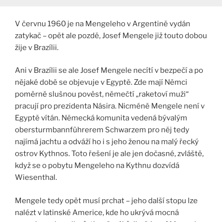
V červnu 1960 je na Mengeleho v Argentině vydán
zatykač – opět ale pozdě, Josef Mengele již touto dobou
žije v Brazílii.
Ani v Brazílii se ale Josef Mengele necítí v bezpečí a po
nějaké době se objevuje v Egyptě. Zde mají Němci
poměrně slušnou pověst, němečtí „raketoví muži“
pracují pro prezidenta Násira. Nicméně Mengele není v
Egyptě vítán. Německá komunita vedená bývalým
obersturmbannführerem Schwarzem pro něj tedy
najímá jachtu a odváží ho i s jeho ženou na malý řecký
ostrov Kythnos. Toto řešení je ale jen dočasné, zvláště,
když se o pobytu Mengeleho na Kythnu dozvídá
Wiesenthal.
Mengele tedy opět musí prchat – jeho další stopu lze
nalézt v latinské Americe, kde ho ukrývá mocná