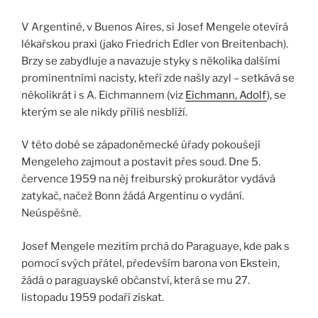
V Argentině, v Buenos Aires, si Josef Mengele otevírá
lékařskou praxi (jako Friedrich Edler von Breitenbach).
Brzy se zabydluje a navazuje styky s několika dalšími
prominentními nacisty, kteří zde našly azyl – setkává se
několikrát i s A. Eichmannem (viz
Eichmann, Adolf
), se
kterým se ale nikdy příliš nesblíží.
V této době se západoněmecké úřady pokoušejí
Mengeleho zajmout a postavit přes soud. Dne 5.
července 1959 na něj freiburský prokurátor vydává
zatykač, načež Bonn žádá Argentinu o vydání.
Neúspěšně.
Josef Mengele mezitím prchá do Paraguaye, kde pak s
pomocí svých přátel, především barona von Ekstein,
žádá o paraguayské občanství, která se mu 27.
listopadu 1959 podaří získat.