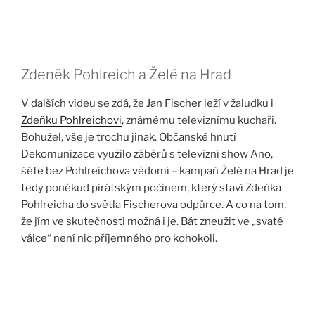
Zdeněk Pohlreich a Želé na Hrad
V dalších videu se zdá, že Jan Fischer leží v žaludku i
Zdeňku Pohlreichovi
, známému televiznímu kuchaři.
Bohužel, vše je trochu jinak. Občanské hnutí
Dekomunizace využilo záběrů s televizní show Ano,
šéfe bez Pohlreichova vědomí – kampaň Želé na Hrad je
tedy poněkud pirátským počinem, který staví Zdeňka
Pohlreicha do světla Fischerova odpůrce. A co na tom,
že jím ve skutečnosti možná i je. Bát zneužit ve „svaté
válce“ není nic příjemného pro kohokoli.