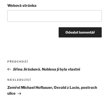
Webová stránka
Navigace
Předchozí
PŘEDCHOZÍ
pro
příspěvek
Jiřina Jirásková. Noblesa jí byla vlastní
příspěvek
Následující
NÁSLEDUJÍCÍ
příspěvek
Zemřel Michael Hofbauer, Osvald z Lucie, postrach
ulice