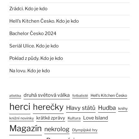
Zrádci. Kdo je kdo
Hell’s Kitchen Česko. Kdo je kdo
Bachelor Česko 2024
Seriál Ulice. Kdo je kdo
Poklad z půdy. Kdo je kdo
Na lovu. Kdo je kdo
druhá světová válka
Hell’s Kitchen Česko
fotbalisté
atletika
herci
herečky
Hlavy států
Hudba
knihy
Love Island
krátké zprávy
Kultura
knižní novinky
Magazín
nekrolog
Olympijské hry