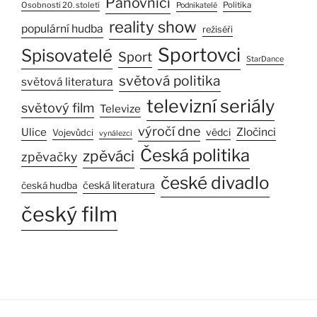
Panovníci
Osobnosti 20. století
Politika
Podnikatelé
reality show
populární hudba
režiséři
Sportovci
Spisovatelé
Sport
StarDance
světová politika
světová literatura
televizní seriály
světový film
Televize
výročí dne
Ulice
Zločinci
vědci
Vojevůdci
vynálezci
Česká politika
zpěváci
zpěvačky
české divadlo
česká literatura
česká hudba
český film