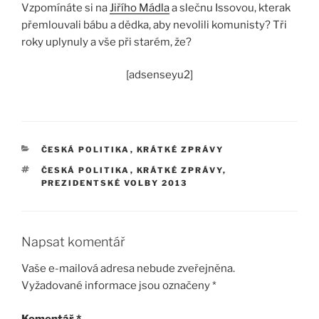
Vzpomínáte si na
Jiřího Mádla
a slečnu Issovou, kterak
přemlouvali bábu a dědka, aby nevolili komunisty? Tři
roky uplynuly a vše při starém, že?
[adsenseyu2]
RUBRIKY
ČESKÁ POLITIKA
,
KRÁTKÉ ZPRÁVY
ŠTÍTKY
ČESKÁ POLITIKA
,
KRÁTKÉ ZPRÁVY
,
PREZIDENTSKÉ VOLBY 2013
Napsat komentář
Vaše e-mailová adresa nebude zveřejněna.
Vyžadované informace jsou označeny
*
Komentář
*