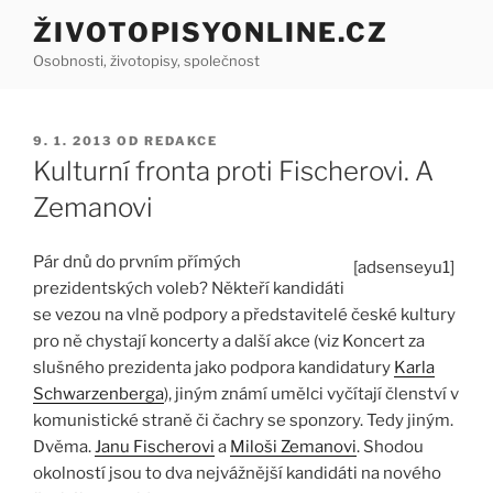
Přejít
ŽIVOTOPISYONLINE.CZ
k
Osobnosti, životopisy, společnost
obsahu
webu
PUBLIKOVÁNO
9. 1. 2013
OD
REDAKCE
Kulturní fronta proti Fischerovi. A
Zemanovi
Pár dnů do prvním přímých
[adsenseyu1]
prezidentských voleb? Někteří kandidáti
se vezou na vlně podpory a představitelé české kultury
pro ně chystají koncerty a další akce (viz Koncert za
slušného prezidenta jako podpora kandidatury
Karla
Schwarzenberga
), jiným známí umělci vyčítají členství v
komunistické straně či čachry se sponzory. Tedy jiným.
Dvěma.
Janu Fischerovi
a
Miloši Zemanovi
. Shodou
okolností jsou to dva nejvážnější kandidáti na nového