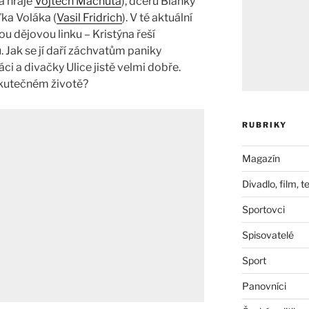
a hraje
Vojtěch Machuta
), dceru Blanky
ďka Voláka (
Vasil Fridrich
). V té aktuální
ou dějovou linku – Kristýna řeší
Jak se jí daří záchvatům paniky
ci a divačky Ulice jistě velmi dobře.
skutečném životě?
RUBRIKY
Magazín
Divadlo, film, t
Sportovci
Spisovatelé
Sport
Panovníci