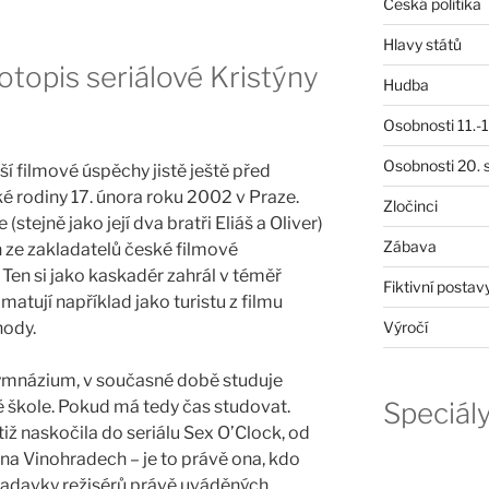
Česká politika
Hlavy států
otopis seriálové Kristýny
Hudba
Osobnosti 11.-19
Osobnosti 20. s
 filmové úspěchy jistě ještě před
é rodiny 17. února roku 2002 v Praze.
Zločinci
stejně jako její dva bratři Eliáš a Oliver)
Zábava
 ze zakladatelů české filmové
 Ten si jako kaskadér zahrál v téměř
Fiktivní postav
amatují například jako turistu z filmu
hody.
Výročí
ymnázium, v současné době studuje
 škole. Pokud má tedy čas studovat.
Speciál
iž naskočila do seriálu Sex O’Clock, od
 na Vinohradech – je to právě ona, kdo
adavky režisérů právě uváděných