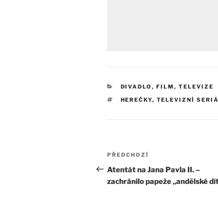
RUBRIKY
DIVADLO, FILM, TELEVIZE
ŠTÍTKY
HEREČKY
,
TELEVIZNÍ SERI
Navigace
Předchozí
PŘEDCHOZÍ
pro
příspěvek
Atentát na Jana Pavla II. –
zachránilo papeže „andělské dí
příspěvek