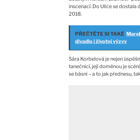
inscenací. Do Ulice se dostala 
2018.
PŘEČTĚTE SI TAKÉ
Marek
divadlo i životní výzvy
Sára Korbelová je nejen úspěšn
tanečnicí, její doménou je scéni
se básni – a to jak přednesu, ta