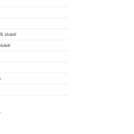
. století
toletí
y
y