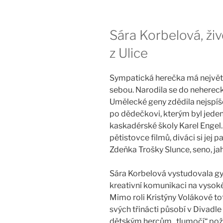
Sára Korbelová, živ
z Ulice
Sympatická herečka má největší
sebou. Narodila se do nehereck
Umělecké geny zdědila nejspíše (
po dědečkovi, kterým byl jeden
kaskadérské školy Karel Engel.
pětistovce filmů, diváci si jej p
Zdeňka Trošky Slunce, seno, ja
Sára Korbelová vystudovala g
kreativní komunikaci na vysoké
Mimo roli Kristýny Volákové tot
svých třinácti působí v Divadle
dětským hercům „tlumočí“ pož