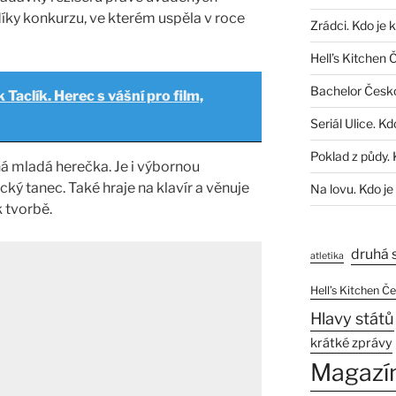
díky konkurzu, ve kterém uspěla v roce
Zrádci. Kdo je 
Hell’s Kitchen 
Bachelor Česk
 Taclík. Herec s vášní pro film,
Seriál Ulice. Kd
Poklad z půdy. 
á mladá herečka. Je i výbornou
cký tanec. Také hraje na klavír a věnuje
Na lovu. Kdo je
k tvorbě.
druhá 
atletika
Hell’s Kitchen Č
Hlavy států
krátké zprávy
Magazí