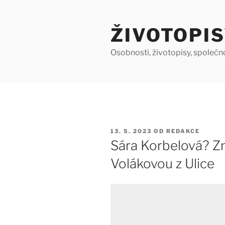
Přejít
k
ŽIVOTOPIS
obsahu
webu
Osobnosti, životopisy, společn
PUBLIKOVÁNO
13. 5. 2023
OD
REDAKCE
Sára Korbelová? Zná
Volákovou z Ulice