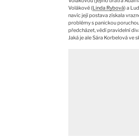
Volákovou (jejího bratra Adam
Volákové (
Linda Rybová
) a Lu
navíc její postava získala vrazn
problémy s panickou poruchou. 
předcházet, vědí pravidelní divá
Jaká je ale Sára Korbelová ve 