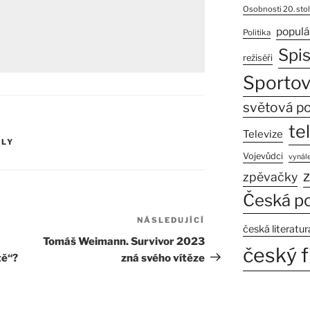
Osobnosti 20. stol
populá
Politika
Spi
režiséři
Sportov
světová po
te
Televize
ÁLY
Vojevůdci
vynále
z
zpěvačky
Česká po
NÁSLEDUJÍCÍ
Následující
česká literatur
příspěvek
Tomáš Weimann. Survivor 2023
český f
tě“?
zná svého vítěze