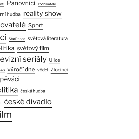
Panovníci
etí
Podnikatelé
reality show
rní hudba
sovatelé
Sport
ci
světová literatura
StarDance
litika
světový film
levizní seriály
Ulice
výročí dne
Zločinci
vědci
zci
pěváci
litika
česká hudba
české divadlo
a
ilm