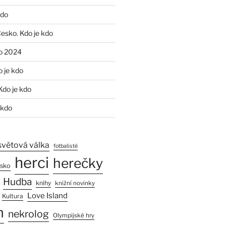
kdo
Česko. Kdo je kdo
o 2024
o je kdo
Kdo je kdo
 kdo
světová válka
fotbalisté
herci
herečky
esko
Hudba
knihy
knižní novinky
Love Island
Kultura
n
nekrolog
Olympijské hry