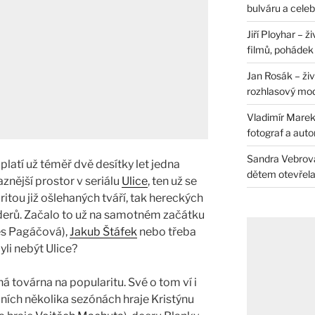
bulváru a celeb
Jiří Ployhar – 
filmů, pohádek i
Jan Rosák – živ
rozhlasový mo
Vladimír Marek 
fotograf a auto
Sandra Vebrová 
latí už téměř dvě desítky let jedna
dětem otevřela 
aznější prostor v seriálu
Ulice
, ten už se
aritou již ošlehaných tváří, tak hereckých
derů. Začalo to už na samotném začátku
nes Pagáčová),
Jakub Štáfek
nebo třeba
yli nebýt Ulice?
ná továrna na popularitu. Své o tom ví i
ních několika sezónách hraje Kristýnu