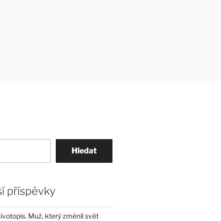
Hledat
í příspěvky
životopis. Muž, který změnil svět