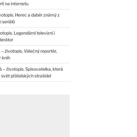
rit na internetu
životopis. Herec a dabér známý z
 seriálů
otopis. Legendární televizní i
derátor
– životopis. Válečný reportér,
r knih
– životopis. Spisovatelka, která
svět přátelských strašidel