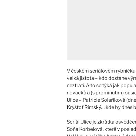
V českém seriálovém rybníčku p
velká jistota – kdo dostane výr
neztratí. A to se týká jak popul
nováčků a (s prominutím) ousi
Ulice – Patricie Solaříková (d
Kryštof Rímský
… kde by dnes b
Seriál Ulice je zkrátka osvědče
Soňa Korbelová, které v posled