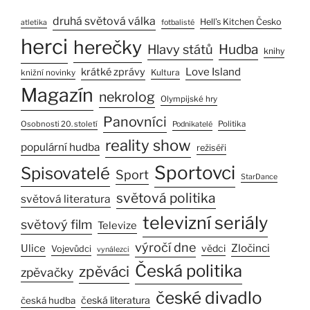
druhá světová válka
Hell’s Kitchen Česko
atletika
fotbalisté
herci
herečky
Hlavy států
Hudba
knihy
Love Island
krátké zprávy
Kultura
knižní novinky
Magazín
nekrolog
Olympijské hry
Panovníci
Osobnosti 20. století
Politika
Podnikatelé
reality show
populární hudba
režiséři
Sportovci
Spisovatelé
Sport
StarDance
světová politika
světová literatura
televizní seriály
světový film
Televize
výročí dne
Zločinci
Ulice
vědci
Vojevůdci
vynálezci
Česká politika
zpěváci
zpěvačky
české divadlo
česká literatura
česká hudba