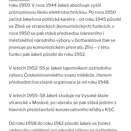
roku 1950. V roce 1944 Jakeš absolvuje vyšší
průmyslovou školu elektrotechnickou. Po roce 1950
začíná Jakešova politická kariéra – od roku 1945 působí
ve Zlíně ve stranických (komunistických) funkcích, v
roce 1950 se pak stává předsedou (okresního i
městského) národního výboru v Gottwaldově (tak se
jmenuje po komunistickém převratu Zlín) – v této
funkci pak Jakeš působí do roku 1952.
V letech 1952-55 je Jakeš tajemníkem ústředního
výboru Československého svazu mládeže, členem
předsednictva stejné organizace je od roku 1948.
V letech 1955-58 Jakeš studuje na Vysoké škole
stranické v Moskvě, po návratu se pak stává jedním z
hlavních představitelů konzervativního křídla v KSČ.
Od roku 1958 do roku 1961 působí Jakeš ve funkci
vedoucího oddělení pro národní výbory na ústředním