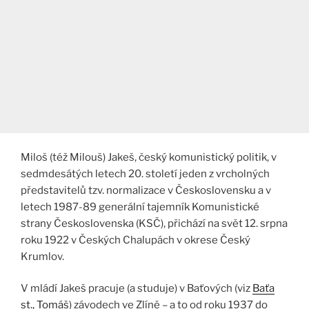
Miloš (též Milouš) Jakeš, český komunistický politik, v
sedmdesátých letech 20. století jeden z vrcholných
představitelů tzv. normalizace v Československu a v
letech 1987-89 generální tajemník Komunistické
strany Československa (KSČ), přichází na svět 12. srpna
roku 1922 v Českých Chalupách v okrese Český
Krumlov.
V mládí Jakeš pracuje (a studuje) v Baťových (viz
Baťa
st., Tomáš
) závodech ve Zlíně – a to od roku 1937 do