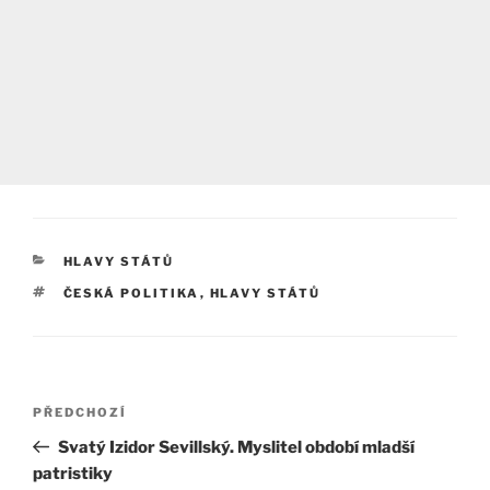
RUBRIKY
HLAVY STÁTŮ
ŠTÍTKY
ČESKÁ POLITIKA
,
HLAVY STÁTŮ
Navigace
Předchozí
PŘEDCHOZÍ
pro
příspěvek
Svatý Izidor Sevillský. Myslitel období mladší
příspěvek
patristiky