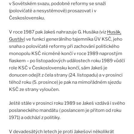
v Sovětském svazu, podobné reformy se snaží
(polovičatě a nesystémově) prosazovat i v
Československu.
V roce 1987 pak Jakeš nahrazuje G. Husáka (viz
Husák,
Gustáv
) ve funkci generálního tajemníka ÚV KSČ, jeho
snaha o polovičaté reformy při zachování politického
monopolu KSČ nicméně končí v roce 1989 naprostým
fiaskem – po listopadových událostech roku 1989 vůdčí
role KSČ v Československu končí, sám Jakeš je
donucen odejít z čela strany (24. listopadu) a v prosinci
téhož roku (5. prosince) je pak na mimořádném sjezdu
KSČ ze strany vyloučen.
Ještě stále v prosinci roku 1989 se Jakeš vzdává i svého
poslaneckého mandátu ( poslancem je přitom od roku
1971) a odchází z politiky.
V devadesátých letech je proti Jakešovi několikrát