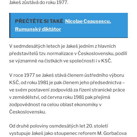
Jakeš zůstává do roku 1977.
PŘEČTĚTE SI TAKÉ
Nicolae Ceausescu.
Rumunský diktátor
V sedmdesátých letech je Jakeš jedním z hlavních
představitelů tzv. normalizace v Československu, podílí
se významně na čistkách ve společnosti i v KSČ.
V roce 1977 se Jakeš stává členem ústředního výboru
KSČ, od roku 1981 je pak členem jeho předsednictva –
ve svém postavení zodpovídá za řízení stranické práce
v zemědělství, od června roku 1981 pak přejímá
zodpovědnost na celou oblast ekonomiky v
Československu.
Od druhé poloviny osmdesátých let 20. století
vystupuje Jakeš jako stoupenec reforem M. Gorbačova