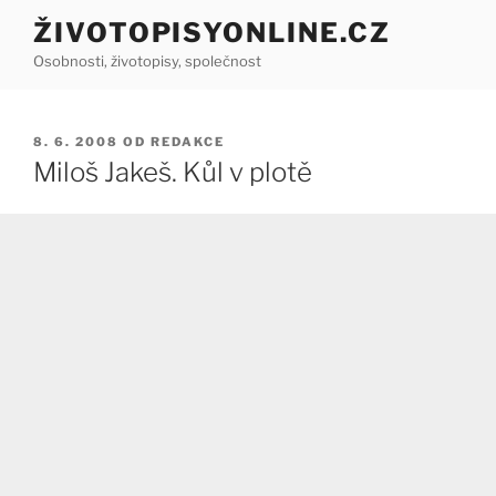
Přejít
ŽIVOTOPISYONLINE.CZ
k
Osobnosti, životopisy, společnost
obsahu
webu
PUBLIKOVÁNO
8. 6. 2008
OD
REDAKCE
Miloš Jakeš. Kůl v plotě