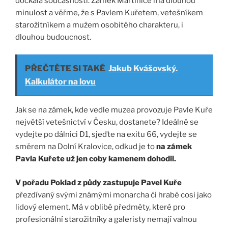
dočkala současnosti. Zámek Martinice má dlouhou
minulost a věřme, že s Pavlem Kuřetem, vetešníkem
starožitníkem a mužem osobitého charakteru, i
dlouhou budoucnost.
PŘEČTĚTE SI TAKÉ
Jakub Kvášovský.
Kalkulátor na lovu
Jak se na zámek, kde vedle muzea provozuje Pavle Kuře
největší vetešnictví v Česku, dostanete? Ideálně se
vydejte po dálnici D1, sjeďte na exitu 66, vydejte se
směrem na Dolní Kralovice, odkud je to
na zámek
Pavla Kuřete už jen coby kamenem dohodil.
V pořadu Poklad z půdy zastupuje Pavel Kuře
přezdívaný svými známými monarcha či hrabě
cosi jako
lidový element. Má v oblibě předměty, které pro
profesionální starožitníky a galeristy nemají valnou