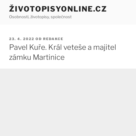
Přejít
ŽIVOTOPISYONLINE.CZ
k
Osobnosti, životopisy, společnost
obsahu
webu
PUBLIKOVÁNO
23. 4. 2022
OD
REDAKCE
Pavel Kuře. Král veteše a majitel
zámku Martinice