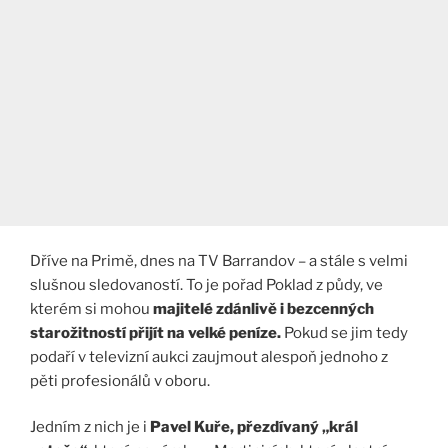
Dříve na Primě, dnes na TV Barrandov – a stále s velmi
slušnou sledovaností. To je pořad Poklad z půdy, ve
kterém si mohou
majitelé zdánlivě i bezcenných
starožitností přijít na velké peníze.
Pokud se jim tedy
podaří v televizní aukci zaujmout alespoň jednoho z
pěti profesionálů v oboru.
Jedním z nich je i
Pavel Kuře, přezdívaný „král