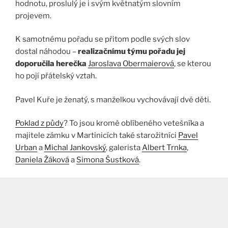
hodnotu, proslulý je i svým květnatým slovním
projevem.
K samotnému pořadu se přitom podle svých slov
dostal náhodou –
realizačnímu týmu pořadu jej
doporučila herečka
Jaroslava Obermaierová
, se kterou
ho pojí přátelský vztah.
Pavel Kuře je ženatý, s manželkou vychovávají dvě děti.
Poklad z půdy
? To jsou kromě oblíbeného vetešníka a
majitele zámku v Martinicích také starožitníci
Pavel
Urban
a
Michal Jankovský
, galerista
Albert Trnka
,
Daniela Žáková
a
Simona Šustková
.