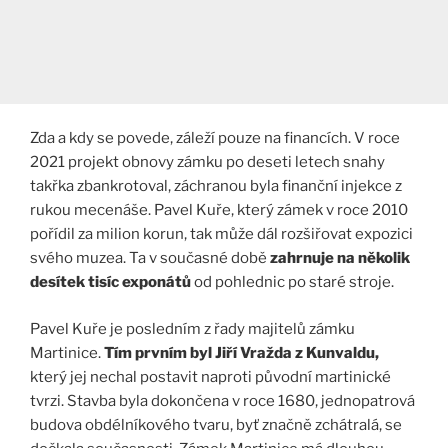
Zda a kdy se povede, záleží pouze na financích. V roce
2021 projekt obnovy zámku po deseti letech snahy
takřka zbankrotoval, záchranou byla finanční injekce z
rukou mecenáše. Pavel Kuře, který zámek v roce 2010
pořídil za milion korun, tak může dál rozšiřovat expozici
svého muzea. Ta v současné době
zahrnuje na několik
desítek tisíc exponátů
od pohlednic po staré stroje.
Pavel Kuře je posledním z řady majitelů zámku
Martinice.
Tím prvním byl Jiří Vražda z Kunvaldu,
který jej nechal postavit naproti původní martinické
tvrzi. Stavba byla dokončena v roce 1680, jednopatrová
budova obdélníkového tvaru, byť značně zchátralá, se