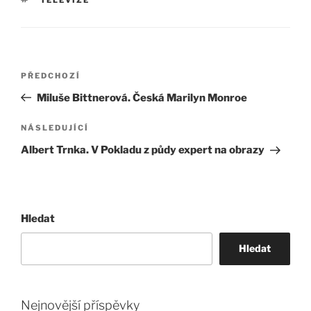
Navigace
Předchozí
PŘEDCHOZÍ
pro
příspěvek
Miluše Bittnerová. Česká Marilyn Monroe
příspěvek
Následující
NÁSLEDUJÍCÍ
příspěvek
Albert Trnka. V Pokladu z půdy expert na obrazy
Hledat
Hledat
Nejnovější příspěvky