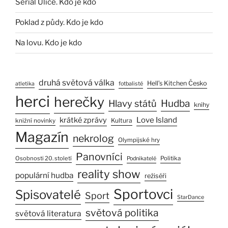
Seriál Ulice. Kdo je kdo
Poklad z půdy. Kdo je kdo
Na lovu. Kdo je kdo
druhá světová válka
Hell’s Kitchen Česko
atletika
fotbalisté
herci
herečky
Hlavy států
Hudba
knihy
Love Island
krátké zprávy
Kultura
knižní novinky
Magazín
nekrolog
Olympijské hry
Panovníci
Osobnosti 20. století
Politika
Podnikatelé
reality show
populární hudba
režiséři
Sportovci
Spisovatelé
Sport
StarDance
světová politika
světová literatura