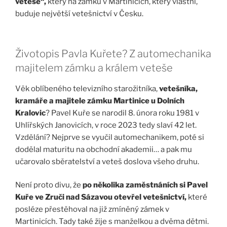
veteše“,
který na zámku v Martinicích, který vlastní,
buduje největší vetešnictví v Česku.
Životopis Pavla Kuřete? Z automechanika
majitelem zámku a králem veteše
Věk oblíbeného televizního starožitníka,
vetešníka,
kramáře a majitele zámku Martinice u Dolních
Kralovic
? Pavel Kuře se narodil 8. února roku 1981 v
Uhlířských Janovicích, v roce 2023 tedy slaví 42 let.
Vzdělání? Nejprve se vyučil automechanikem, poté si
dodělal maturitu na obchodní akademii… a pak mu
učarovalo sběratelství a veteš doslova všeho druhu.
Není proto divu, že
po několika zaměstnáních si Pavel
Kuře ve Zruči nad Sázavou otevřel vetešnictví,
které
posléze přestěhoval na již zmíněný zámek v
Martinicích. Tady také žije s manželkou a dvěma dětmi.