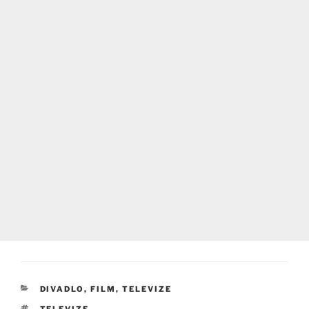
RUBRIKY
DIVADLO, FILM, TELEVIZE
ŠTÍTKY
TELEVIZE