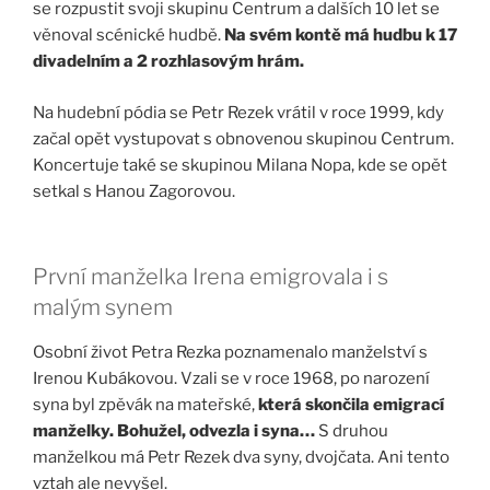
se rozpustit svoji skupinu Centrum a dalších 10 let se
věnoval scénické hudbě.
Na svém kontě má hudbu k 17
divadelním a 2 rozhlasovým hrám.
Na hudební pódia se Petr Rezek vrátil v roce 1999, kdy
začal opět vystupovat s obnovenou skupinou Centrum.
Koncertuje také se skupinou Milana Nopa, kde se opět
setkal s Hanou Zagorovou.
První manželka Irena emigrovala i s
malým synem
Osobní život Petra Rezka poznamenalo manželství s
Irenou Kubákovou. Vzali se v roce 1968, po narození
syna byl zpěvák na mateřské,
která skončila emigrací
manželky. Bohužel, odvezla i syna…
S druhou
manželkou má Petr Rezek dva syny, dvojčata. Ani tento
vztah ale nevyšel.