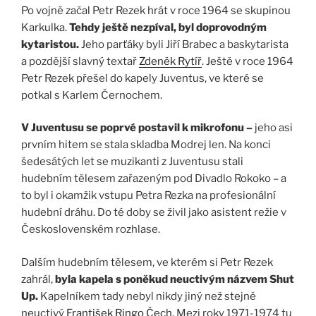
Po vojně začal Petr Rezek hrát v roce 1964 se skupinou
Karkulka.
Tehdy ještě nezpíval, byl doprovodným
kytaristou.
Jeho parťáky byli Jiří Brabec a baskytarista
a pozdější slavný textař
Zdeněk Rytíř
. Ještě v roce 1964
Petr Rezek přešel do kapely Juventus, ve které se
potkal s Karlem Černochem.
V Juventusu se poprvé postavil k mikrofonu –
jeho asi
prvním hitem se stala skladba Modrej len. Na konci
šedesátých let se muzikanti z Juventusu stali
hudebním tělesem zařazeným pod Divadlo Rokoko – a
to byl i okamžik vstupu Petra Rezka na profesionální
hudební dráhu. Do té doby se živil jako asistent režie v
Československém rozhlase.
Dalším hudebním tělesem, ve kterém si Petr Rezek
zahrál,
byla kapela s poněkud neuctivým názvem Shut
Up.
Kapelníkem tady nebyl nikdy jiný než stejně
neuctivý
František Ringo Čech.
Mezi roky 1971-1974 tu