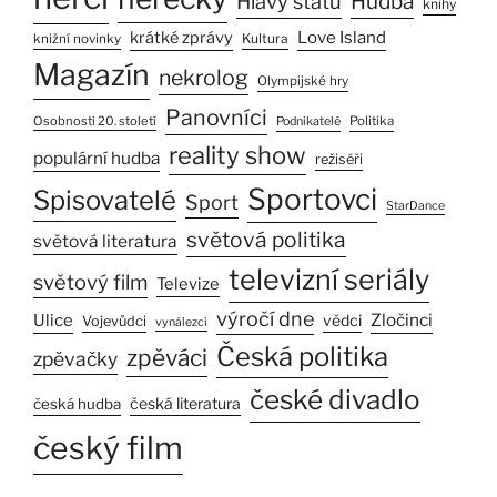
Hlavy států
Hudba
knihy
Love Island
krátké zprávy
Kultura
knižní novinky
Magazín
nekrolog
Olympijské hry
Panovníci
Osobnosti 20. století
Politika
Podnikatelé
reality show
populární hudba
režiséři
Sportovci
Spisovatelé
Sport
StarDance
světová politika
světová literatura
televizní seriály
světový film
Televize
výročí dne
Zločinci
Ulice
vědci
Vojevůdci
vynálezci
Česká politika
zpěváci
zpěvačky
české divadlo
česká literatura
česká hudba
český film