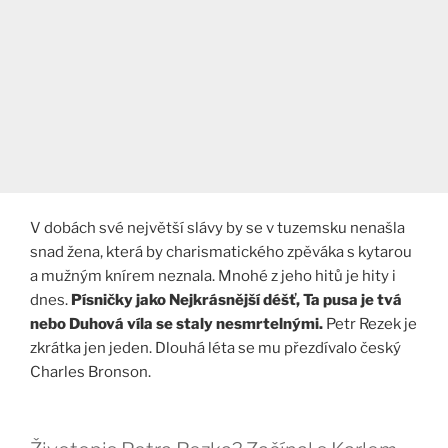
V dobách své největší slávy by se v tuzemsku nenašla
snad žena, která by charismatického zpěváka s kytarou
a mužným knírem neznala. Mnohé z jeho hitů je hity i
dnes.
Písničky jako Nejkrásnější déšť, Ta pusa je tvá
nebo Duhová víla se staly nesmrtelnými.
Petr Rezek je
zkrátka jen jeden. Dlouhá léta se mu přezdívalo český
Charles Bronson.