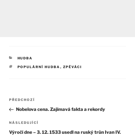
RUBRIKY
HUDBA
ŠTÍTKY
POPULÁRNÍ HUDBA
,
ZPĚVÁCI
Navigace
Předchozí
PŘEDCHOZÍ
pro
příspěvek
Nobelova cena. Zajímavá fakta a rekordy
příspěvek
Následující
NÁSLEDUJÍCÍ
příspěvek
Výročí dne – 3. 12. 1533 usedl na ruský trůn Ivan IV.