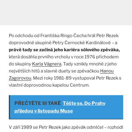
Po odchodu od Františka Ringo Čecha hrál Petr Rezek
doprovodné skupině Petry Černocké Kardinálové – a
právě tady se začíná jeho kariéra sólového zpěváka,
která dosáhla prvního vrcholu v roce 1976 příchodem
do skupiny
Karla Vágnera
. Tady vznikly mnohé z jeho
největších hitů a slavné duety se zpěvačkou
Hanou
Zagorovou
. Mezi roky 1981-89 vystupoval Petr Rezek s
vlastní doprovodnou kapelou Centrum.
PŘEČTĚTE SI TAKÉ
Těšte se. Do Prahy
přijedou v listopadu Muse
V září 1989 se Petr Rezek jako zpěvák odmlčel – rozhodl