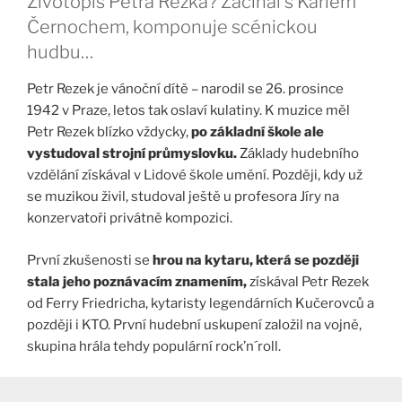
Životopis Petra Rezka? Začínal s Karlem
Černochem, komponuje scénickou
hudbu…
Petr Rezek je vánoční dítě – narodil se 26. prosince
1942 v Praze, letos tak oslaví kulatiny. K muzice měl
Petr Rezek blízko vždycky,
po základní škole ale
vystudoval strojní průmyslovku.
Základy hudebního
vzdělání získával v Lidové škole umění. Později, kdy už
se muzikou živil, studoval ještě u profesora Jíry na
konzervatoři privátně kompozici.
První zkušenosti se
hrou na kytaru, která se později
stala jeho poznávacím znamením,
získával Petr Rezek
od Ferry Friedricha, kytaristy legendárních Kučerovců a
později i KTO. První hudební uskupení založil na vojně,
skupina hrála tehdy populární rock’n´roll.