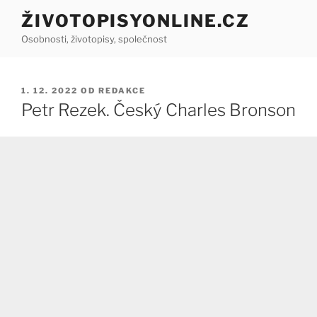
Přejít
ŽIVOTOPISYONLINE.CZ
k
Osobnosti, životopisy, společnost
obsahu
webu
PUBLIKOVÁNO
1. 12. 2022
OD
REDAKCE
Petr Rezek. Český Charles Bronson