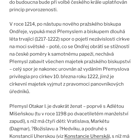
do budoucna bude při volbě českého krále uplatňován
princip prvorozenosti.
V roce 1214, po nástupu nového pražského biskupa
Ondřeje, vypuká mezi Přemyslem a biskupem dlouhá
léta trvající (1217-1222) spor o pojetí nezávislosti církve
na moci světské – poté, co se Ondřej obrátí se stížností
na české poměry k samotnému papeži, nechává
Přemysl zabavit všechen majetek pražského biskupství
– celý spor je nakonec urovnán až vydáním Přemyslova
privilegia pro církev 10. března roku 1222, jímž je
církevní majetek vyjmut z pravomoci panovníkových
úředníků.
Přemysl Otakar I. je dvakrát ženat – poprvé s Adlétou
Míšeňskou (tu v roce 1198 po dvacetiletém manželství
zapudí), s níž má čtyři děti: Vratislava, Markétu
(Dagmar), ?Božislavu a ?Hedviku, a podruhé s
Konstancií Uherskou (viz
Konstancie Uherská
), s níž má