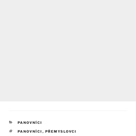
RUBRIKY
PANOVNÍCI
ŠTÍTKY
PANOVNÍCI
,
PŘEMYSLOVCI