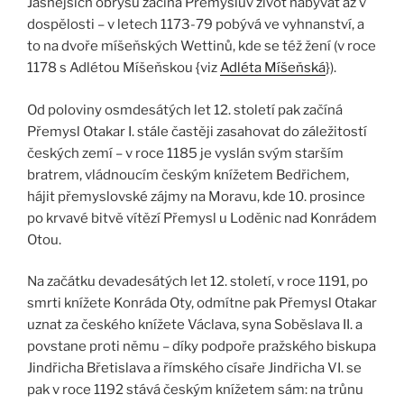
Jasnějších obrysů začíná Přemyslův život nabývat až v
dospělosti – v letech 1173-79 pobývá ve vyhnanství, a
to na dvoře míšeňských Wettinů, kde se též žení (v roce
1178 s Adlétou Míšeňskou {viz
Adléta Míšeňská
}).
Od poloviny osmdesátých let 12. století pak začíná
Přemysl Otakar I. stále častěji zasahovat do záležitostí
českých zemí – v roce 1185 je vyslán svým starším
bratrem, vládnoucím českým knížetem Bedřichem,
hájit přemyslovské zájmy na Moravu, kde 10. prosince
po krvavé bitvě vítězí Přemysl u Loděnic nad Konrádem
Otou.
Na začátku devadesátých let 12. století, v roce 1191, po
smrti knížete Konráda Oty, odmítne pak Přemysl Otakar
uznat za českého knížete Václava, syna Soběslava II. a
povstane proti němu – díky podpoře pražského biskupa
Jindřicha Břetislava a římského císaře Jindřicha VI. se
pak v roce 1192 stává českým knížetem sám: na trůnu