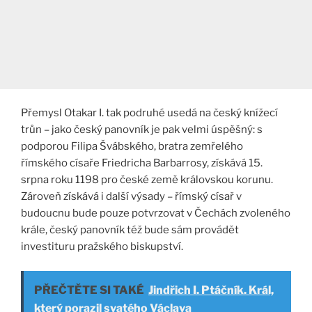
Přemysl Otakar I. tak podruhé usedá na český knížecí
trůn – jako český panovník je pak velmi úspěšný: s
podporou Filipa Švábského, bratra zemřelého
římského císaře Friedricha Barbarrosy, získává 15.
srpna roku 1198 pro české země královskou korunu.
Zároveň získává i další výsady – římský císař v
budoucnu bude pouze potvrzovat v Čechách zvoleného
krále, český panovník též bude sám provádět
investituru pražského biskupství.
PŘEČTĚTE SI TAKÉ
Jindřich I. Ptáčník. Král,
který porazil svatého Václava