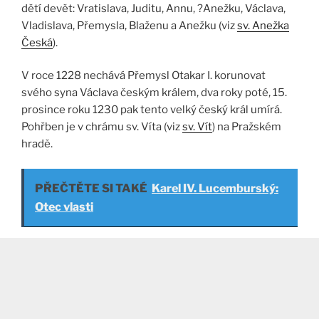
dětí devět: Vratislava, Juditu, Annu, ?Anežku, Václava,
Vladislava, Přemysla, Blaženu a Anežku (viz
sv. Anežka
Česká
).
V roce 1228 nechává Přemysl Otakar I. korunovat
svého syna Václava českým králem, dva roky poté, 15.
prosince roku 1230 pak tento velký český král umírá.
Pohřben je v chrámu sv. Víta (viz
sv. Vít
) na Pražském
hradě.
PŘEČTĚTE SI TAKÉ
Karel IV. Lucemburský:
Otec vlasti