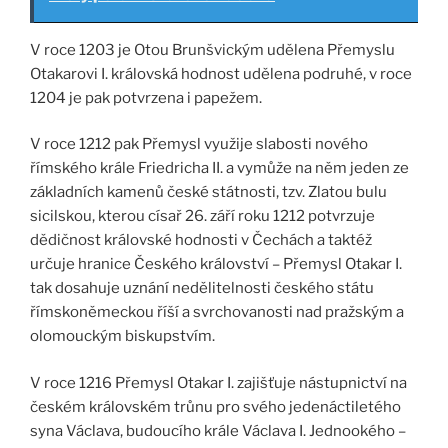
V roce 1203 je Otou Brunšvickým udělena Přemyslu
Otakarovi I. královská hodnost udělena podruhé, v roce
1204 je pak potvrzena i papežem.
V roce 1212 pak Přemysl využije slabosti nového
římského krále Friedricha II. a vymůže na něm jeden ze
základních kamenů české státnosti, tzv. Zlatou bulu
sicilskou, kterou císař 26. září roku 1212 potvrzuje
dědičnost královské hodnosti v Čechách a taktéž
určuje hranice Českého království – Přemysl Otakar I.
tak dosahuje uznání nedělitelnosti českého státu
římskoněmeckou říší a svrchovanosti nad pražským a
olomouckým biskupstvím.
V roce 1216 Přemysl Otakar I. zajišťuje nástupnictví na
českém královském trůnu pro svého jedenáctiletého
syna Václava, budoucího krále Václava I. Jednookého –