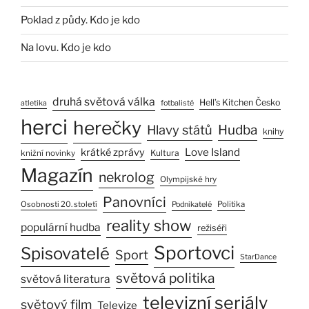
Poklad z půdy. Kdo je kdo
Na lovu. Kdo je kdo
druhá světová válka
Hell’s Kitchen Česko
atletika
fotbalisté
herci
herečky
Hlavy států
Hudba
knihy
Love Island
krátké zprávy
Kultura
knižní novinky
Magazín
nekrolog
Olympijské hry
Panovníci
Osobnosti 20. století
Politika
Podnikatelé
reality show
populární hudba
režiséři
Sportovci
Spisovatelé
Sport
StarDance
světová politika
světová literatura
televizní seriály
světový film
Televize