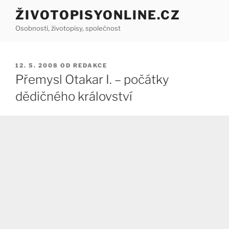
Přejít
ŽIVOTOPISYONLINE.CZ
k
Osobnosti, životopisy, společnost
obsahu
webu
PUBLIKOVÁNO
12. 5. 2008
OD
REDAKCE
Přemysl Otakar I. – počátky
dědičného království