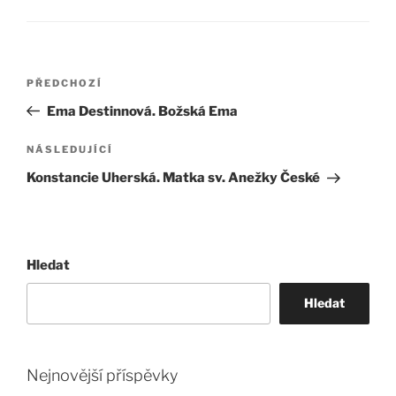
Navigace
Předchozí
PŘEDCHOZÍ
pro
příspěvek
Ema Destinnová. Božská Ema
příspěvek
Následující
NÁSLEDUJÍCÍ
příspěvek
Konstancie Uherská. Matka sv. Anežky České
Hledat
Hledat
Nejnovější příspěvky