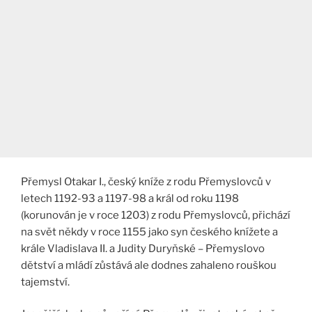
Přemysl Otakar I., český kníže z rodu Přemyslovců v
letech 1192-93 a 1197-98 a král od roku 1198
(korunován je v roce 1203) z rodu Přemyslovců, přichází
na svět někdy v roce 1155 jako syn českého knížete a
krále Vladislava II. a Judity Duryňské – Přemyslovo
dětství a mládí zůstává ale dodnes zahaleno rouškou
tajemství.