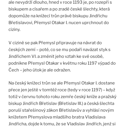
ale nevydrží dlouho, hned v roce 1193 je, po rozepři s
biskupem a císařem a po zradě české šlechty, která
dopomůže na knížecí trůn právě biskupu Jindřichu
Břetislavovi, Přemysl Otakar I. nucen uprchnout do
ciziny.
V cizině se pak Přemysl připravuje na návrat do
českých zemí – poté, co se mu podaří navázat styk s
Jindřichem VI. a změnit jeho vztah ke své osobě,
podnikne Přemysl Otakar v květnu roku 1197 výpad do
Čech – jeho útok je ale odražen.
Na český knížecí trůn se ale Přemysl Otakar I. dostane
přece jen ještě v tomtéž roce (tedy v roce 1197) – když
totiž v červnu tohoto roku zemře český kníže a pražský
biskup Jindřich Břetislav (Břetislav III.) a česká šlechta
poruší stařešinový zákon Břetislavův a vyhlásí novým
knížetem Přemyslova mladšího bratra Vladislava
Jindřicha, dojde k tomu, že se Vladislav Jindřich, jenž si