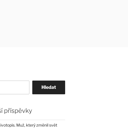
Hledat
í příspěvky
životopis. Muž, který změnil svět