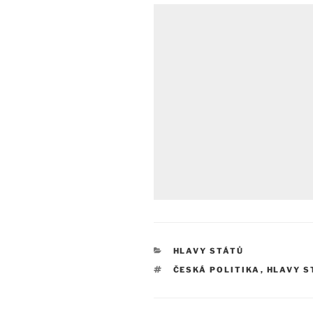
RUBRIKY
HLAVY STÁTŮ
ŠTÍTKY
ČESKÁ POLITIKA
,
HLAVY S