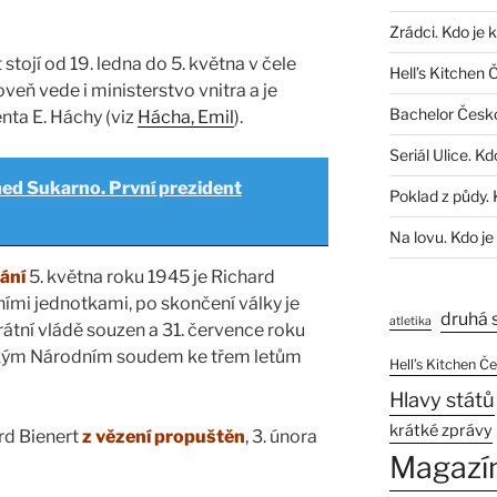
Zrádci. Kdo je 
stojí od 19. ledna do 5. května v čele
Hell’s Kitchen 
veň vede i ministerstvo vnitra a je
Bachelor Česk
ta E. Háchy (viz
Hácha, Emil
).
Seriál Ulice. Kd
d Sukarno. První prezident
Poklad z půdy. 
Na lovu. Kdo je
ání
5. května roku 1945 je Richard
ními jednotkami, po skončení války je
druhá 
atletika
rátní vládě souzen a 31. července roku
kým Národním soudem ke třem letům
Hell’s Kitchen Č
Hlavy států
krátké zprávy
rd Bienert
z vězení propuštěn
, 3. února
Magazí