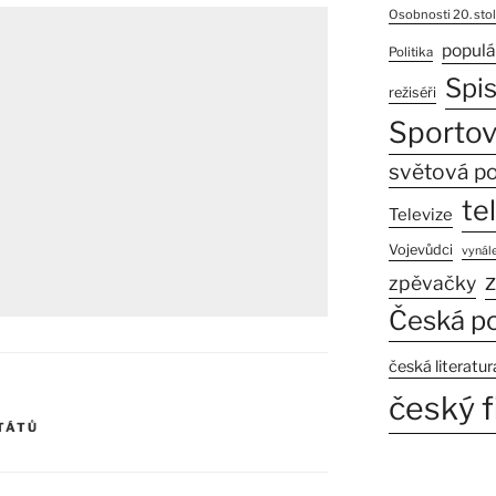
Osobnosti 20. stol
populá
Politika
Spi
režiséři
Sportov
světová po
te
Televize
Vojevůdci
vynále
z
zpěvačky
Česká po
česká literatur
český f
TÁTŮ