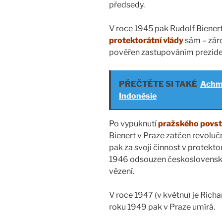
předsedy.
V roce 1945 pak Rudolf Bienert 
protektorátní vlády
sám – záro
pověřen zastupováním preziden
PŘEČTĚTE SI TAKÉ
Achme
Indonésie
Po vypuknutí
pražského povst
Bienert v Praze zatčen revoluč
pak za svoji činnost v protekto
1946 odsouzen českoslovens
vězení.
V roce 1947 (v květnu) je Richa
roku 1949 pak v Praze umírá.