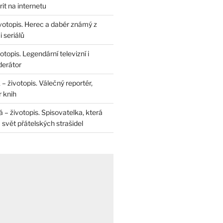
rit na internetu
životopis. Herec a dabér známý z
 seriálů
otopis. Legendární televizní i
derátor
– životopis. Válečný reportér,
r knih
– životopis. Spisovatelka, která
svět přátelských strašidel