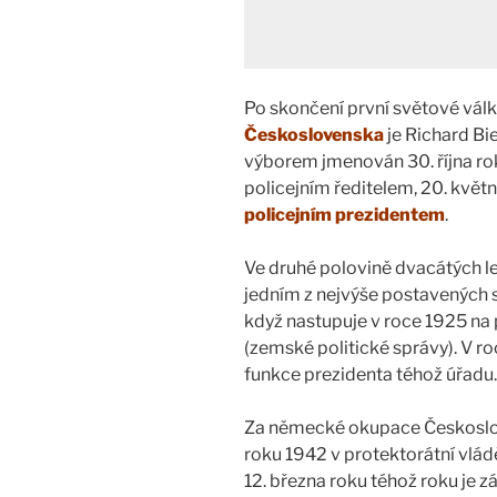
Po skončení první světové vál
Československa
je Richard B
výborem jmenován 30. října r
policejním ředitelem, 20. květ
policejním prezidentem
.
Ve druhé polovině dvacátých let
jedním z nejvýše postavených 
když nastupuje v roce 1925 na
(zemské politické správy). V r
funkce prezidenta téhož úřadu.
Za německé okupace Českoslov
roku 1942 v protektorátní vládě
12. března roku téhož roku je