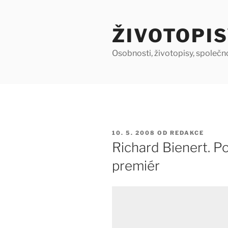
Přejít
k
ŽIVOTOPIS
obsahu
webu
Osobnosti, životopisy, společn
PUBLIKOVÁNO
10. 5. 2008
OD
REDAKCE
Richard Bienert. P
premiér