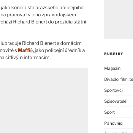
 jako koncipista pražského policejního
ačíná pracovat v jeho zpravodajském
chází Richard Bienert do prezidia státní
olupracuje Richard Bienert s domácím
novitě s
Maffií
), jako policejní úředník a
RUBRIKY
a citlivým informacím.
Magazín
Divadlo, film, t
Sportovci
Spisovatelé
Sport
Panovníci