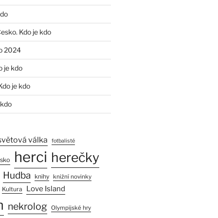
kdo
Česko. Kdo je kdo
o 2024
o je kdo
Kdo je kdo
 kdo
světová válka
fotbalisté
herci
herečky
esko
Hudba
knihy
knižní novinky
Love Island
Kultura
n
nekrolog
Olympijské hry