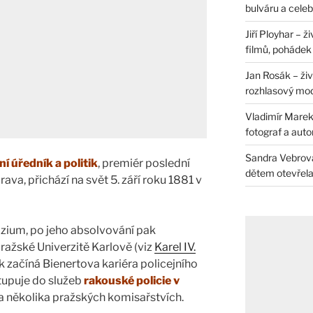
bulváru a celeb
Jiří Ployhar – 
filmů, pohádek i
Jan Rosák – živ
rozhlasový mo
Vladimír Marek 
fotograf a auto
Sandra Vebrová 
ní úředník a politik
, premiér poslední
dětem otevřela 
va, přichází na svět 5. září roku 1881 v
zium, po jeho absolvování pak
pražské Univerzitě Karlově (viz
Karel IV.
k začíná Bienertova kariéra policejního
tupuje do služeb
rakouské policie v
a několika pražských komisařstvích.