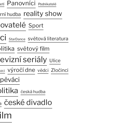
Panovníci
etí
Podnikatelé
reality show
rní hudba
sovatelé
Sport
ci
světová literatura
StarDance
litika
světový film
levizní seriály
Ulice
výročí dne
Zločinci
vědci
zci
pěváci
litika
česká hudba
české divadlo
a
ilm