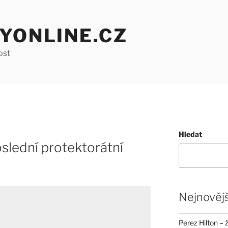
YONLINE.CZ
ost
Hledat
oslední protektorátní
Nejnovějš
Perez Hilton – 