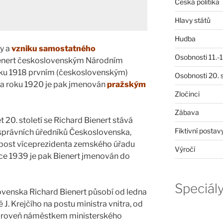
Česká politika
Hlavy států
Hudba
ky a
vzniku samostatného
Osobnosti 11.-19
ienert československým Národním
oku 1918 prvním (československým)
Osobnosti 20. s
na roku 1920 je pak jmenován
pražským
Zločinci
Zábava
 20. století se Richard Bienert stává
Fiktivní postav
správních úředníků Československa,
 post víceprezidenta zemského úřadu
Výročí
oce 1939 je pak Bienert jmenován do
Speciál
enska Richard Bienert působí od ledna
 J. Krejčího na postu ministra vnitra, od
 zároveň náměstkem ministerského