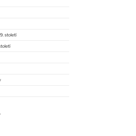
. století
toletí
y
y