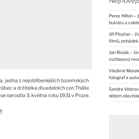
Nejnovějš
Perez Hilton – 
bulváru a celeb
Jiří Ployhar – 
filmů, pohádek i
Jan Rosák – živ
rozhlasový mo
Vladimír Marek 
fotograf a auto
a, jedna z nejoblíbenějších tuzemských
vůbec a držitelka divadelních cen Thálie
Sandra Vebrová 
 se narodila 3. května roku 1931 v Praze.
dětem otevřela 
k