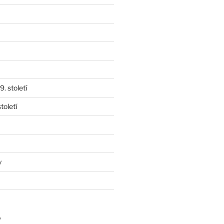
. století
toletí
y
y