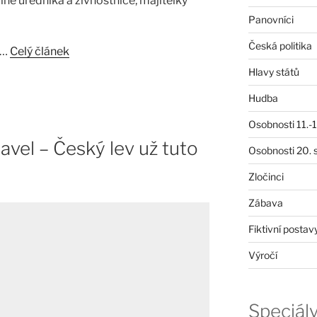
ině úředníka a živnostnice, majitelky
Panovníci
Česká politika
 …
Celý článek
Hlavy států
Hudba
Osobnosti 11.-19
Havel – Český lev už tuto
Osobnosti 20. s
Zločinci
Zábava
Fiktivní postav
Výročí
Speciál