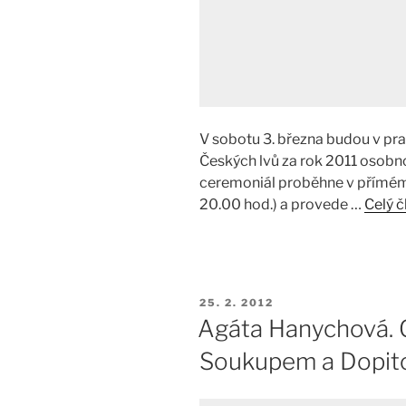
V sobotu 3. března budou v pr
Českých lvů za rok 2011 osobn
ceremoniál proběhne v přímém 
20.00 hod.) a provede …
Celý č
PUBLIKOVÁNO
25. 2. 2012
Agáta Hanychová. C
Soukupem a Dopit