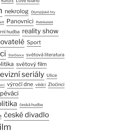
Love Island
Kultura
n
nekrolog
Olympijské hry
Panovníci
etí
Podnikatelé
reality show
rní hudba
sovatelé
Sport
ci
světová literatura
StarDance
litika
světový film
levizní seriály
Ulice
výročí dne
Zločinci
vědci
zci
pěváci
litika
česká hudba
české divadlo
a
ilm