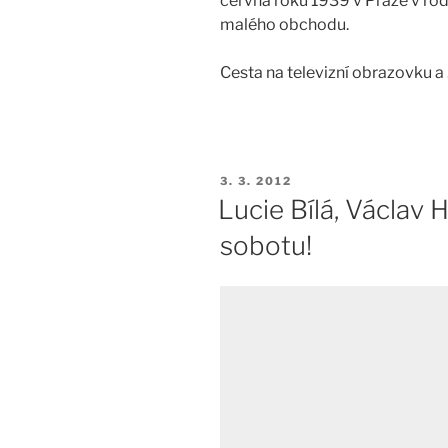
června roku 1939 v Praze v rod
malého obchodu.
Cesta na televizní obrazovku a
PUBLIKOVÁNO
3. 3. 2012
Lucie Bílá, Václav 
sobotu!