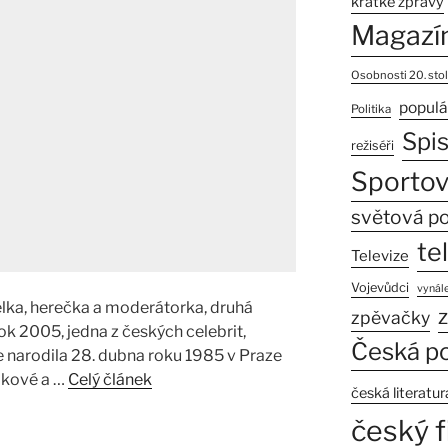
krátké zprávy
Magazí
Osobnosti 20. stol
populá
Politika
Spi
režiséři
Sportov
světová po
te
Televize
Vojevůdci
vynále
ka, herečka a moderátorka, druhá
z
zpěvačky
ok 2005, jedna z českých celebrit,
Česká po
e narodila 28. dubna roku 1985 v Praze
lkové a …
Celý článek
česká literatur
český f