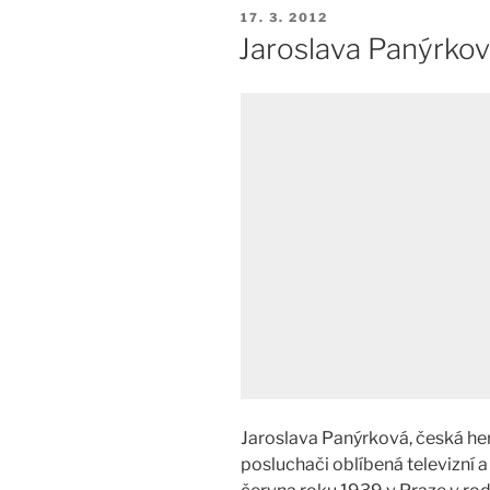
PUBLIKOVÁNO
17. 3. 2012
Jaroslava Panýrková
Jaroslava Panýrková, česká her
posluchači oblíbená televizní 