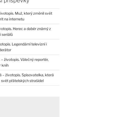
í příspěvky
životopis. Muž, který změnil svět
rit na internetu
životopis. Herec a dabér známý z
 seriálů
otopis. Legendární televizní i
derátor
– životopis. Válečný reportér,
r knih
– životopis. Spisovatelka, která
svět přátelských strašidel