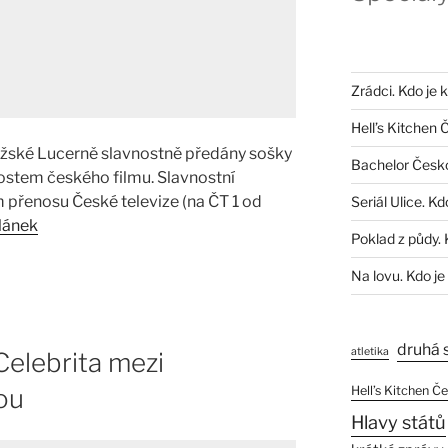
Zrádci. Kdo je 
Hell’s Kitchen 
ažské Lucerně slavnostně předány sošky
Bachelor Česk
ostem českého filmu. Slavnostní
přenosu České televize (na ČT 1 od
Seriál Ulice. Kd
lánek
Poklad z půdy. 
Na lovu. Kdo je
druhá 
atletika
elebrita mezi
Hell’s Kitchen Č
ou
Hlavy států