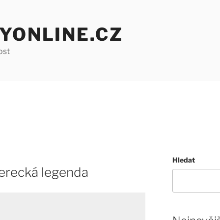
YONLINE.CZ
ost
Hledat
Herecká legenda