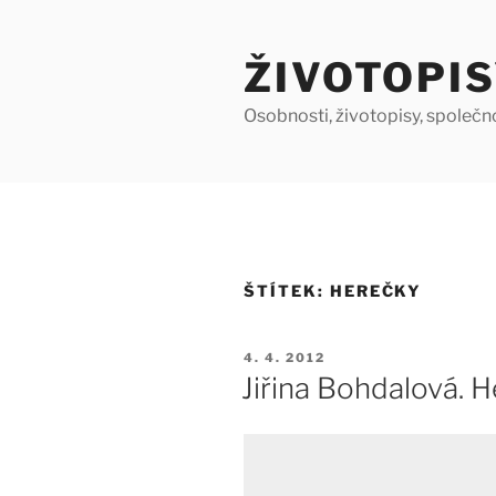
Přejít
k
ŽIVOTOPIS
obsahu
webu
Osobnosti, životopisy, společn
ŠTÍTEK:
HEREČKY
PUBLIKOVÁNO
4. 4. 2012
Jiřina Bohdalová. 