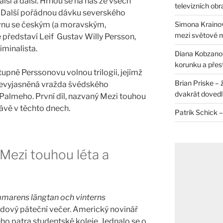
lší a další. Hrnou se na nás ze všech
televizních ob
o. Další pořádnou dávku severského
Simona Krainov
rvnu se českým (a moravským,
mezi světové 
ředstaví Leif Gustav Willy Persson,
iminalista.
Diana Kobzanová
korunku a přes
pně Perssonovu volnou trilogii, jejímž
Brian Priske – 
nevyjasněná vražda švédského
dvakrát dovedl 
Palmeho. První díl, nazvaný Mezi touhou
rávě v těchto dnech.
Patrik Schick –
 Mezi touhou léta a
marens längtan och vinterns
adový páteční večer. Americký novinář
ho patra studentské koleje. Jednalo se o