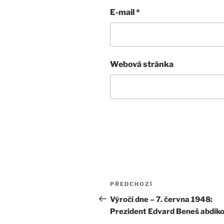
E-mail
*
Webová stránka
Navigace
Předchozí
PŘEDCHOZÍ
pro
příspěvek
Výročí dne – 7. června 1948:
Prezident Edvard Beneš abdiko
příspěvek