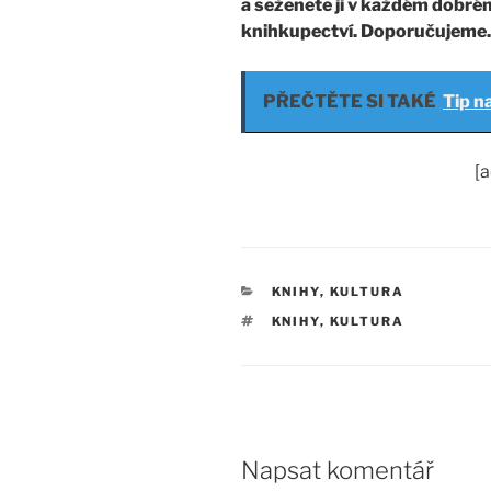
a seženete ji v každém dobr
knihkupectví. Doporučujeme.
PŘEČTĚTE SI TAKÉ
Tip n
[
RUBRIKY
KNIHY
,
KULTURA
ŠTÍTKY
KNIHY
,
KULTURA
Napsat komentář