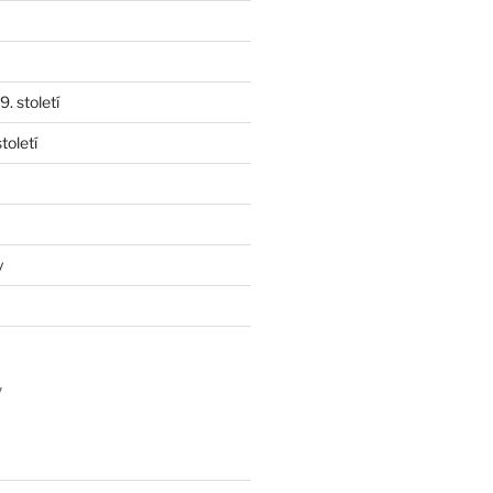
. století
toletí
y
y