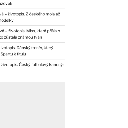
razovek
á – životopis. Z českého mola až
modelky
 – životopis. Miss, která přišla o
to zůstala známou tváří
životopis. Dánský trenér, který
Spartu k titulu
 životopis. Český fotbalový kanonýr