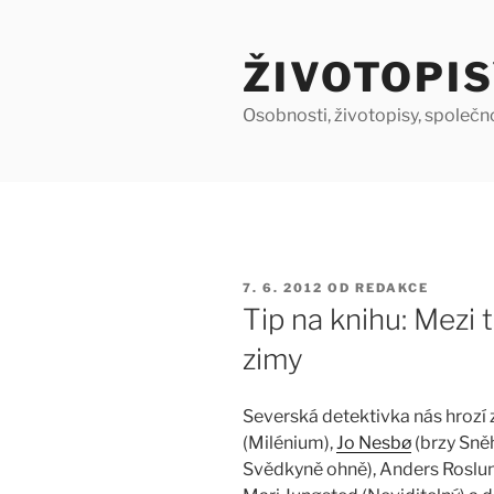
Přejít
k
ŽIVOTOPIS
obsahu
webu
Osobnosti, životopisy, společn
PUBLIKOVÁNO
7. 6. 2012
OD
REDAKCE
Tip na knihu: Mezi
zimy
Severská detektivka nás hrozí z
(Milénium),
Jo Nesbø
(brzy Sněh
Svědkyně ohně), Anders Roslun