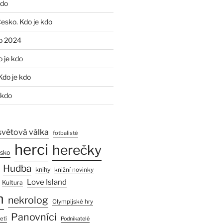
kdo
Česko. Kdo je kdo
o 2024
o je kdo
Kdo je kdo
 kdo
světová válka
fotbalisté
herci
herečky
esko
Hudba
knihy
knižní novinky
Love Island
Kultura
n
nekrolog
Olympijské hry
Panovníci
etí
Podnikatelé