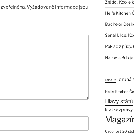
Zrádci. Kdo je 
zveřejněna.
Vyžadované informace jsou
Hell’s Kitchen 
Bachelor Česk
Seriál Ulice. Kd
Poklad z půdy. 
Na lovu. Kdo je
druhá 
atletika
Hell’s Kitchen Č
Hlavy států
krátké zprávy
Magazí
Osobnosti 20. stol