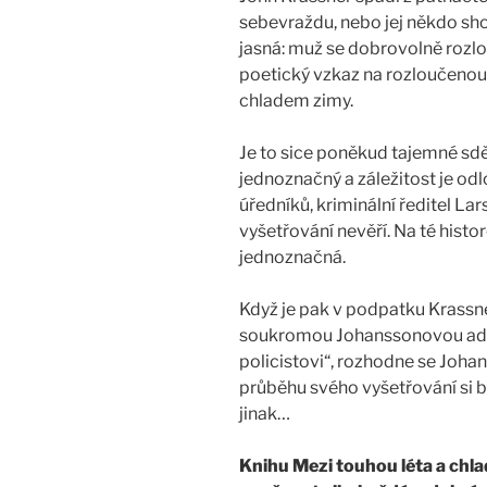
sebevraždu, nebo jej někdo shod
jasná: muž se dobrovolně rozlo
poetický vzkaz na rozloučenou –
chladem zimy.
Je to sice poněkud tajemné sdě
jednoznačný a záležitost je odl
úředníků, kriminální ředitel La
vyšetřování nevěří. Na té histor
jednoznačná.
Když je pak v podpatku Krassner
soukromou Johanssonovou adr
policistovi“, rozhodne se Johan
průběhu svého vyšetřování si b
jinak…
Knihu Mezi touhou léta a chl