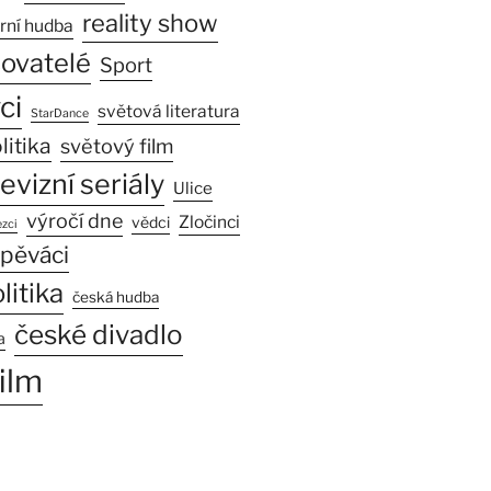
reality show
rní hudba
sovatelé
Sport
ci
světová literatura
StarDance
litika
světový film
levizní seriály
Ulice
výročí dne
Zločinci
vědci
zci
pěváci
litika
česká hudba
české divadlo
a
ilm