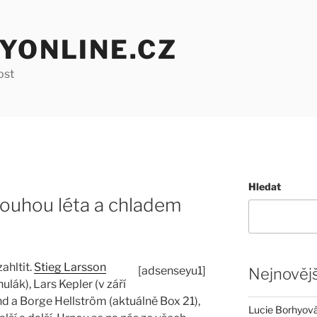
YONLINE.CZ
ost
Hledat
 touhou léta a chladem
ahltit.
Stieg Larsson
[adsenseyu1]
Nejnovějš
ulák), Lars Kepler (v září
d a Borge Hellström (aktuálně Box 21),
Lucie Borhyová 