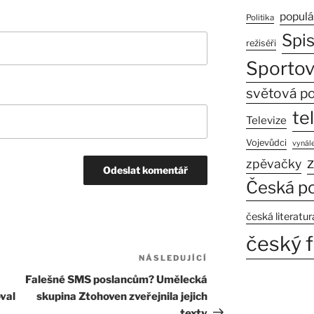
populá
Politika
Spi
režiséři
Sportov
světová po
te
Televize
Vojevůdci
vynále
z
zpěvačky
Česká po
česká literatur
český f
NÁSLEDUJÍCÍ
Následující
příspěvek
Falešné SMS poslancům? Umělecká
val
skupina Ztohoven zveřejnila jejich
texty