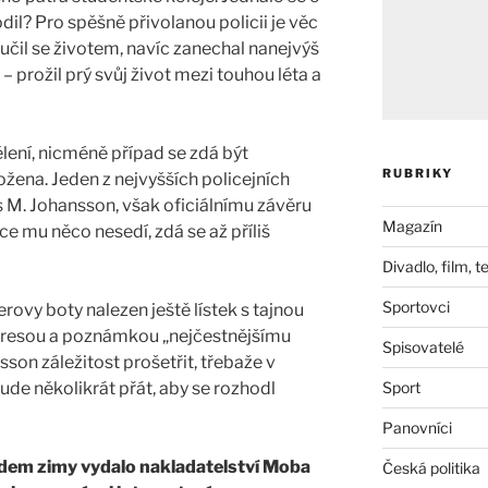
il? Pro spěšně přivolanou policii je věc
učil se životem, navíc zanechal nanejvýš
 prožil prý svůj život mezi touhou léta a
lení, nicméně případ se zdá být
RUBRIKY
ožena. Jeden z nejvyšších policejních
rs M. Johansson, však oficiálnímu závěru
Magazín
ce mu něco nesedí, zdá se až příliš
Divadlo, film, t
Sportovci
ovy boty nalezen ještě lístek s tajnou
esou a poznámkou „nejčestnějšímu
Spisovatelé
sson záležitost prošetřit, třebaže v
ude několikrát přát, aby se rozhodl
Sport
Panovníci
adem zimy vydalo nakladatelství Moba
Česká politika