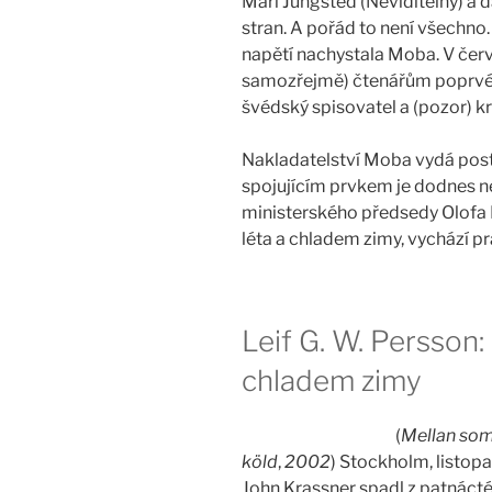
Mari Jungsted (Neviditelný) a da
stran. A pořád to není všechn
napětí nachystala Moba. V če
samozřejmě) čtenářům poprvé p
švédský spisovatel a (pozor) kr
Nakladatelství Moba vydá postu
spojujícím prvkem je dodnes 
ministerského předsedy Olofa 
léta a chladem zimy, vychází p
Leif G. W. Persson:
chladem zimy
(
Mellan som
köld
,
2002
) Stockholm, listop
John Krassner spadl z patnácté