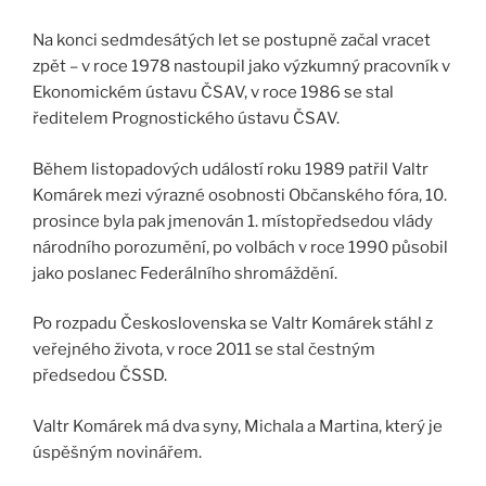
Na konci sedmdesátých let se postupně začal vracet
zpět – v roce 1978 nastoupil jako výzkumný pracovník v
Ekonomickém ústavu ČSAV, v roce 1986 se stal
ředitelem Prognostického ústavu ČSAV.
Během listopadových událostí roku 1989 patřil Valtr
Komárek mezi výrazné osobnosti Občanského fóra, 10.
prosince byla pak jmenován 1. místopředsedou vlády
národního porozumění, po volbách v roce 1990 působil
jako poslanec Federálního shromáždění.
Po rozpadu Československa se Valtr Komárek stáhl z
veřejného života, v roce 2011 se stal čestným
předsedou ČSSD.
Valtr Komárek má dva syny, Michala a Martina, který je
úspěšným novinářem.