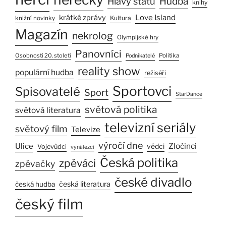
Hlavy států
Hudba
knihy
Love Island
krátké zprávy
Kultura
knižní novinky
Magazín
nekrolog
Olympijské hry
Panovníci
Osobnosti 20. století
Politika
Podnikatelé
reality show
populární hudba
režiséři
Sportovci
Spisovatelé
Sport
StarDance
světová politika
světová literatura
televizní seriály
světový film
Televize
výročí dne
Ulice
Zločinci
vědci
Vojevůdci
vynálezci
Česká politika
zpěváci
zpěvačky
české divadlo
česká literatura
česká hudba
český film