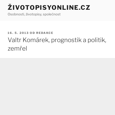
Přejít
ŽIVOTOPISYONLINE.CZ
k
Osobnosti, životopisy, společnost
obsahu
webu
PUBLIKOVÁNO
16. 5. 2013
OD
REDAKCE
Valtr Komárek, prognostik a politik,
zemřel