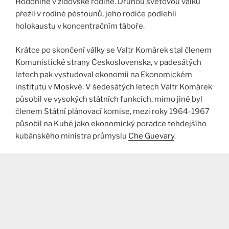
Hodoníně v židovské rodině. Druhou světovou válku
přežil v rodině pěstounů, jeho rodiče podlehli
holokaustu v koncentračním táboře.
Krátce po skončení války se Valtr Komárek stal členem
Komunistické strany Československa, v padesátých
letech pak vystudoval ekonomii na Ekonomickém
institutu v Moskvě. V šedesátých letech Valtr Komárek
působil ve vysokých státních funkcích, mimo jiné byl
členem Státní plánovací komise, mezi roky 1964-1967
působil na Kubě jako ekonomický poradce tehdejšího
kubánského ministra průmyslu
Che Guevary
.