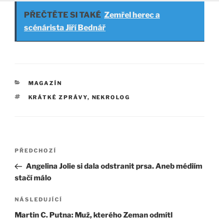
PŘEČTĚTE SI TAKÉ
Zemřel herec a
scénárista Jiří Bednář
RUBRIKY
MAGAZÍN
ŠTÍTKY
KRÁTKÉ ZPRÁVY
,
NEKROLOG
Navigace
Předchozí
PŘEDCHOZÍ
pro
příspěvek
Angelina Jolie si dala odstranit prsa. Aneb médiím
příspěvek
stačí málo
Následující
NÁSLEDUJÍCÍ
příspěvek
Martin C. Putna: Muž, kterého Zeman odmítl