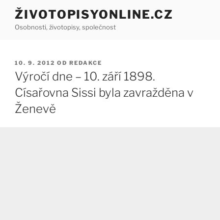
Přejít
ŽIVOTOPISYONLINE.CZ
k
Osobnosti, životopisy, společnost
obsahu
webu
PUBLIKOVÁNO
10. 9. 2012
OD
REDAKCE
Výročí dne – 10. září 1898.
Císařovna Sissi byla zavražděna v
Ženevě