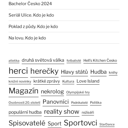
Bachelor Česko 2024
Seriál Ulice. Kdo je kdo
Poklad z půdy. Kdo je kdo
Na lovu. Kdo je kdo
druhá světová válka
Hell’s Kitchen Česko
fotbalisté
atletika
herci
herečky
Hlavy států
Hudba
knihy
Love Island
krátké zprávy
Kultura
knižní novinky
Magazín
nekrolog
Olympijské hry
Panovníci
Osobnosti 20. století
Politika
Podnikatelé
reality show
populární hudba
režiséři
Sportovci
Spisovatelé
Sport
StarDance