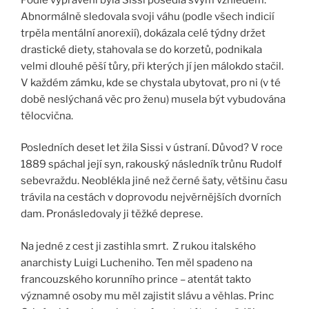
Abnormálně sledovala svoji váhu (podle všech indicií
trpěla mentální anorexií), dokázala celé týdny držet
drastické diety, stahovala se do korzetů, podnikala
velmi dlouhé pěší tůry, při kterých jí jen málokdo stačil.
V každém zámku, kde se chystala ubytovat, pro ni (v té
době neslýchaná věc pro ženu) musela být vybudována
tělocvična.
Posledních deset let žila Sissi v ústraní. Důvod? V roce
1889 spáchal její syn, rakouský následník trůnu Rudolf
sebevraždu. Neoblékla jiné než černé šaty, většinu času
trávila na cestách v doprovodu nejvěrnějších dvorních
dam. Pronásledovaly ji těžké deprese.
Na jedné z cest ji zastihla smrt. Z rukou italského
anarchisty Luigi Lucheniho. Ten měl spadeno na
francouzského korunního prince – atentát takto
významné osoby mu měl zajistit slávu a věhlas. Princ