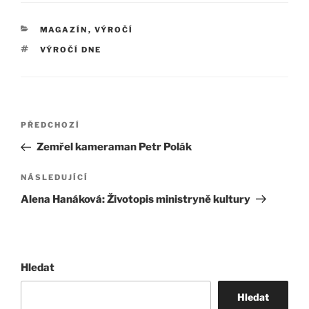
RUBRIKY
MAGAZÍN
,
VÝROČÍ
ŠTÍTKY
VÝROČÍ DNE
Navigace
Předchozí
PŘEDCHOZÍ
pro
příspěvek
Zemřel kameraman Petr Polák
příspěvek
Následující
NÁSLEDUJÍCÍ
příspěvek
Alena Hanáková: Životopis ministryně kultury
Hledat
Hledat