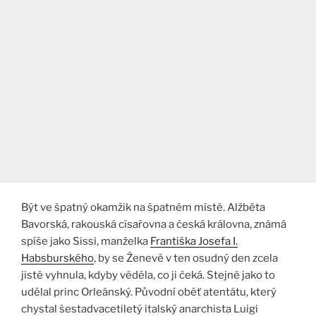
Být ve špatný okamžik na špatném místě. Alžběta
Bavorská, rakouská císařovna a česká královna, známá
spíše jako Sissi, manželka
Františka Josefa I.
Habsburského
, by se Ženevě v ten osudný den zcela
jistě vyhnula, kdyby věděla, co ji čeká. Stejně jako to
udělal princ Orleánský. Původní oběť atentátu, který
chystal šestadvacetiletý italský anarchista Luigi