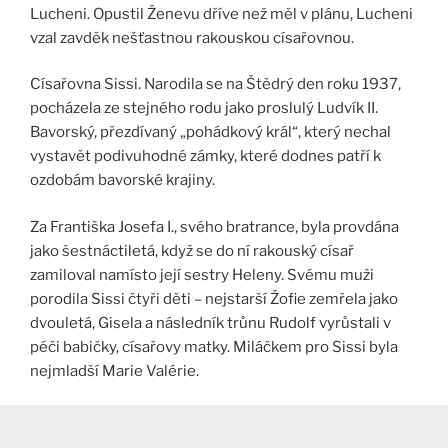
Lucheni. Opustil Ženevu dříve než měl v plánu, Lucheni
vzal zavděk nešťastnou rakouskou císařovnou.
Císařovna Sissi. Narodila se na Štědrý den roku 1937,
pocházela ze stejného rodu jako proslulý Ludvík II.
Bavorský, přezdívaný „pohádkový král“, který nechal
vystavět podivuhodné zámky, které dodnes patří k
ozdobám bavorské krajiny.
Za Františka Josefa I., svého bratrance, byla provdána
jako šestnáctiletá, když se do ní rakouský císař
zamiloval namísto její sestry Heleny. Svému muži
porodila Sissi čtyři děti – nejstarší Žofie zemřela jako
dvouletá, Gisela a následník trůnu Rudolf vyrůstali v
péči babičky, císařovy matky. Miláčkem pro Sissi byla
nejmladší Marie Valérie.