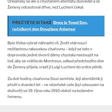
Orleánský se ale o chystaném atentátu dozvěděl a ze
Ženevy odcestoval dříve, než Lucheni čekal.
PŘEČTĚTE SI TAKÉ
Dnes je Towel Day,
ručníkový den Douglase Adamse
Bylo třeba vybrat náhradní cíl. Zvolil stárnoucí
nešťastnou rakouskou císařovnu – když se tato v
doprovodu jedné dvorní dámy chystala nastoupit na
loď, aby se vrátila do Montreux, odkud předchozího dne
do Ženevy přijela, vrazil jí Luigi Lucheni do srdce pilník.
Za dvě hodiny císařovna Sissi zemřela. Její atentátník ji
přežil o dvanáct let – ve vězeňské cele (byl odsouzen na
doživotí) se 19. října roku 1910 oběsil na koženém
řemenu.