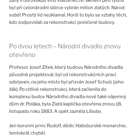
záhy v obrovskou vlnu vlastenectví. Během pěti týdnů
byl při celonárodní sbírce vybrán milion zlatých. Národ
sobě! Prostý lid nezklamal. Horší to bylo se vztahy těch,
kdo zodpovídali za rekonstrukci poničené budovy.
Po dvou letech – Národní divadlo znovu
otevřeno
Profesor Josef Zítek, který budovu Národního divadla
původně projektoval, byl od rekonstrukčních prací
odstaven, na jeho místo byl přizván Josef Schulz (jeho
žák). Po citlivé rekonstrukci, která začlenila do
komplexu budov Národního divadla nově také nájemný
dům dr. Poláka, byla Zlatá kaplička otevřena znovu 18.
listopadu roku 1883. A opět zazněla Libuše.
Jen korunní princ Rudolf, dědic Habsburské monarchie,
tentokrát chyběl.