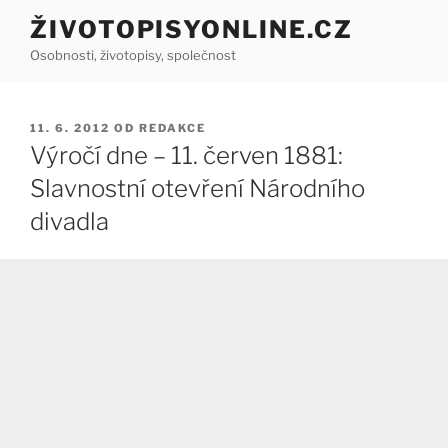
Přejít
ŽIVOTOPISYONLINE.CZ
k
Osobnosti, životopisy, společnost
obsahu
webu
PUBLIKOVÁNO
11. 6. 2012
OD
REDAKCE
Výročí dne – 11. červen 1881:
Slavnostní otevření Národního
divadla