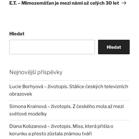
příspěvek
E.T. – Mimozemšťan je mezi námi už celých 30 let
Hledat
Hledat
Nejnovější příspěvky
Lucie Borhyová – životopis. Stálice českých televizních
obrazovek
Simona Krainová – životopis. Z českého mola až mezi
světové modelky
Diana Kobzanová – životopis. Miss, která přišla o
korunku a přesto zůstala známou tváří