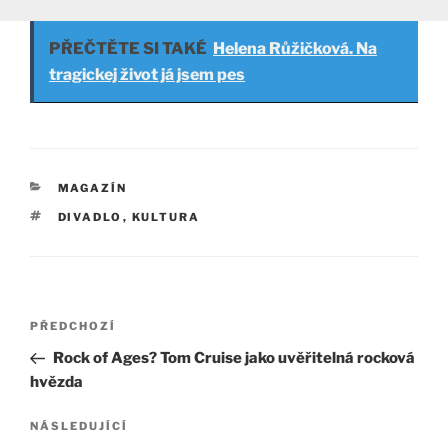
PŘEČTĚTE SI TAKÉ
Helena Růžičková. Na
tragickej život já jsem pes
RUBRIKY
MAGAZÍN
ŠTÍTKY
DIVADLO
,
KULTURA
Navigace
Předchozí
PŘEDCHOZÍ
pro
příspěvek
Rock of Ages? Tom Cruise jako uvěřitelná rocková
příspěvek
hvězda
Následující
NÁSLEDUJÍCÍ