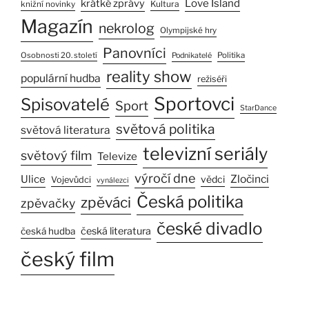
Love Island
krátké zprávy
Kultura
knižní novinky
Magazín
nekrolog
Olympijské hry
Panovníci
Osobnosti 20. století
Politika
Podnikatelé
reality show
populární hudba
režiséři
Sportovci
Spisovatelé
Sport
StarDance
světová politika
světová literatura
televizní seriály
světový film
Televize
výročí dne
Ulice
Zločinci
vědci
Vojevůdci
vynálezci
Česká politika
zpěváci
zpěvačky
české divadlo
česká literatura
česká hudba
český film