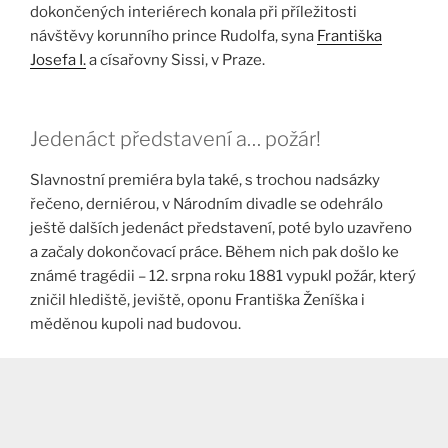
dokončených interiérech konala při příležitosti
návštěvy korunního prince Rudolfa, syna
Františka
Josefa I.
a císařovny Sissi, v Praze.
Jedenáct představení a… požár!
Slavnostní premiéra byla také, s trochou nadsázky
řečeno, derniérou, v Národním divadle se odehrálo
ještě dalších jedenáct představení, poté bylo uzavřeno
a začaly dokončovací práce. Během nich pak došlo ke
známé tragédii – 12. srpna roku 1881 vypukl požár, který
zničil hlediště, jeviště, oponu Františka Ženíška i
měděnou kupoli nad budovou.