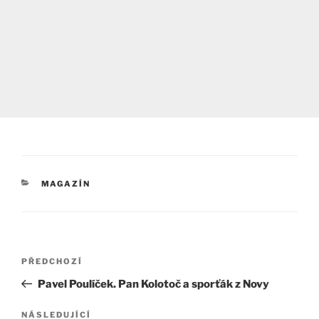
RUBRIKY
MAGAZÍN
Navigace
Předchozí
PŘEDCHOZÍ
pro
příspěvek
Pavel Poulíček. Pan Kolotoč a sporťák z Novy
příspěvek
Následující
NÁSLEDUJÍCÍ