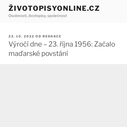
Přejít
ŽIVOTOPISYONLINE.CZ
k
Osobnosti, životopisy, společnost
obsahu
webu
PUBLIKOVÁNO
23. 10. 2022
OD
REDAKCE
Výročí dne – 23. října 1956: Začalo
maďarské povstání