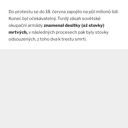
Do protestu se do 18. června zapojilo na půl milionů lidí.
Konec byl očekávatelný. Tvrdý zásah sovětské
okupační armády
znamenal desítky (až stovky)
mrtvých,
v následných procesech pak byly stovky
odsouzených, z toho dva k trestu smrti.