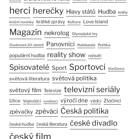
herci
herečky
Hlavy států
Hudba
knihy
Love Island
krátké zprávy
Kultura
knižní novinky
Magazín
nekrolog
Olympijské hry
Panovníci
Osobnosti 20. století
Politika
Podnikatelé
reality show
populární hudba
režiséři
Sportovci
Spisovatelé
Sport
StarDance
světová politika
světová literatura
televizní seriály
světový film
Televize
výročí dne
Zločinci
Ulice
vědci
Vojevůdci
vynálezci
Česká politika
zpěváci
zpěvačky
české divadlo
česká literatura
česká hudba
český film