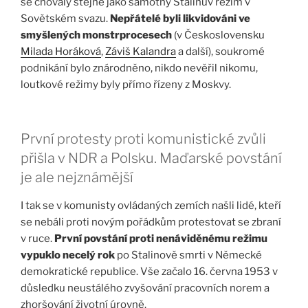
se chovaly stejně jako samotný Stalinův režim v
Sovětském svazu.
Nepřátelé byli likvidováni ve
smyšlených monstrprocesech
(v Československu
Milada Horáková
,
Záviš Kalandra
a další), soukromé
podnikání bylo znárodněno, nikdo nevěřil nikomu,
loutkové režimy byly přímo řízeny z Moskvy.
První protesty proti komunistické zvůli
přišla v NDR a Polsku. Maďarské povstání
je ale nejznámější
I tak se v komunisty ovládaných zemích našli lidé, kteří
se nebáli proti novým pořádkům protestovat se zbraní
v ruce.
První povstání proti nenáviděnému režimu
vypuklo necelý rok
po Stalinově smrti v Německé
demokratické republice. Vše začalo 16. června 1953 v
důsledku neustálého zvyšování pracovních norem a
zhoršování životní úrovně.