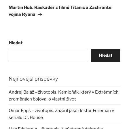
příspěvek
Martin Hub. Kaskadér z filmů Titanic a Zachraňte
vojína Ryana
Hledat
Hledat
Nejnovější příspěvky
Andrej Baláž – životopis. Kamioňák, který v Extrémních
proměnách bojoval o vlastní život
Omar Epps – životopis. Zazářil jako doktor Foreman v
seriálu Dr. House
Lisa Edelstein – životopis. Neústupná doktorka