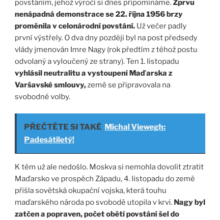
povstáním, jehož výročí si dnes připomínáme.
Zprvu
nenápadná demonstrace se 22. října 1956 brzy
proměnila v celonárodní povstání.
Už večer padly
první výstřely. O dva dny později byl na post předsedy
vlády jmenován Imre Nagy (rok předtím z téhož postu
odvolaný a vyloučený ze strany). Ten 1. listopadu
vyhlásil neutralitu a vystoupení Maďarska z
Varšavské smlouvy,
země se připravovala na
svobodné volby.
PŘEČTĚTE SI TAKÉ
Michal Viewegh:
Padesátiletý!
K těm už ale nedošlo. Moskva si nemohla dovolit ztratit
Maďarsko ve prospěch Západu, 4. listopadu do země
přišla sovětská okupační vojska, která touhu
maďarského národa po svobodě utopila v krvi.
Nagy byl
zatčen a popraven, počet obětí povstání šel do