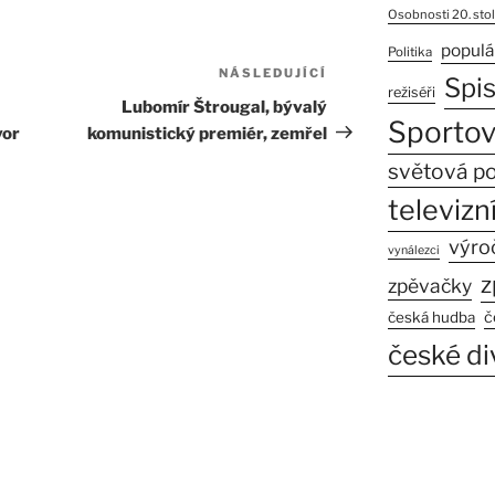
Osobnosti 20. stol
populá
Politika
NÁSLEDUJÍCÍ
Následující
Spi
režiséři
příspěvek
Lubomír Štrougal, bývalý
Sportov
vor
komunistický premiér, zemřel
světová po
televizní
výro
vynálezci
z
zpěvačky
č
česká hudba
české di