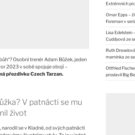
Extrémních pro
Omar Epps – živ
Foreman v seri
Lisa Edelstein 
Cuddyová ze se
Ruth Drexelová
maminka ze ser
 bůh“? Osobní trenér Adam Bůžek, jeden
ivor 2023 v sobě spojuje obojí –
Ottfried Fische
má přezdívku Czech Tarzan.
proslavil Big B
ůžka? V patnácti se mu
il život
narodil se v Kladně, od svých patnácti