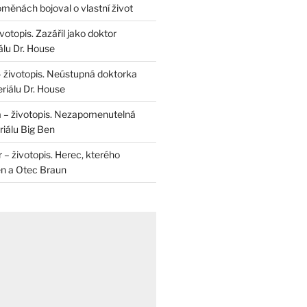
měnách bojoval o vlastní život
otopis. Zazářil jako doktor
álu Dr. House
– životopis. Neústupná doktorka
riálu Dr. House
 – životopis. Nezapomenutelná
iálu Big Ben
r – životopis. Herec, kterého
en a Otec Braun