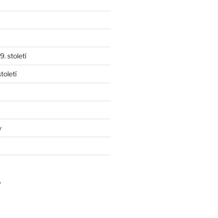
. století
toletí
y
y