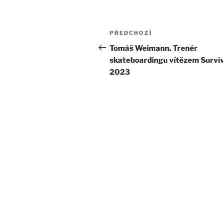
Navigace
Předchozí
PŘEDCHOZÍ
pro
příspěvek
Tomáš Weimann. Trenér
skateboardingu vítězem Survi
příspěvek
2023