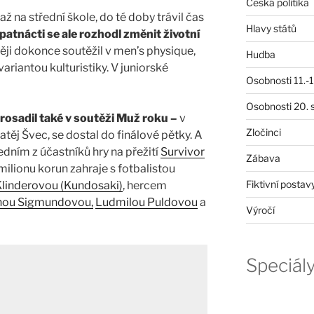
Česká politika
ž na střední škole, do té doby trávil čas
Hlavy států
patnácti se ale rozhodl změnit životní
ěji dokonce soutěžil v men’s physique,
Hudba
 variantou kulturistiky. V juniorské
Osobnosti 11.-19
Osobnosti 20. s
osadil také v soutěži Muž roku –
v
Zločinci
atěj Švec, se dostal do finálové pětky. A
edním z účastníků hry na přežití
Survivor
Zábava
5 milionu korun zahraje s fotbalistou
Fiktivní postav
Klinderovou (Kundosaki)
, hercem
nou Sigmundovou,
Ludmilou Puldovou
a
Výročí
Speciál