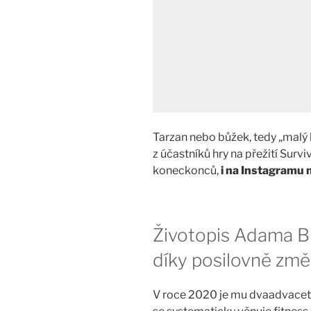
Tarzan nebo bůžek, tedy „malý
z účastníků hry na přežití Surv
koneckonců,
i na Instagramu 
Životopis Adama B
díky posilovně změn
V roce 2020 je mu dvaadvacet, 