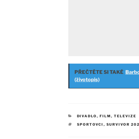
PŘEČTĚTE SI TAKÉ
Barbo
(životopis)
RUBRIKY
DIVADLO, FILM, TELEVIZE
ŠTÍTKY
SPORTOVCI
,
SURVIVOR 20