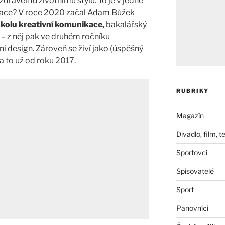
zdravému životnímu stylu. To je v jedné
mace? V roce 2020 začal Adam Bůžek
kolu kreativní komunikace,
bakalářský
 – z něj pak ve druhém ročníku
ní design. Zároveň se živí jako (úspěšný
a to už od roku 2017.
RUBRIKY
Magazín
Divadlo, film, t
Sportovci
Spisovatelé
Sport
Panovníci