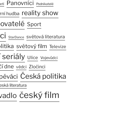
Panovníci
etí
Podnikatelé
reality show
rní hudba
sovatelé
Sport
ci
světová literatura
StarDance
litika
světový film
Televize
 seriály
Ulice
Vojevůdci
čí dne
Zločinci
vědci
Česká politika
pěváci
eská literatura
český film
vadlo