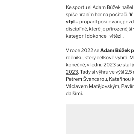
Ke sportu si Adam Bůžek našel a
spíše hraním her na počítači.
V 
styl –
propadl posilování, pozd
disciplíně, které je přirozenější
kategorii dokonce i vítězil.
V roce 2022 se
Adam Bůžek pr
ročníku, který celkově vyhrál M
konečně, v lednu 2023 se stal j
2023
. Tady si výhru ve výši 2,
Petrem Švancarou,
Kateřinou 
Václavem Matějovským
,
Pavlí
dalšími.