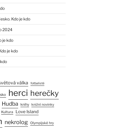
kdo
Česko. Kdo je kdo
o 2024
o je kdo
Kdo je kdo
 kdo
světová válka
fotbalisté
herci
herečky
esko
Hudba
knihy
knižní novinky
Love Island
Kultura
n
nekrolog
Olympijské hry