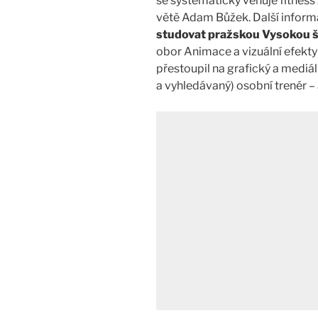
se systematicky věnuje fitness 
větě Adam Bůžek. Další infor
studovat pražskou Vysokou š
obor Animace a vizuální efekty
přestoupil na grafický a mediál
a vyhledávaný) osobní trenér – 