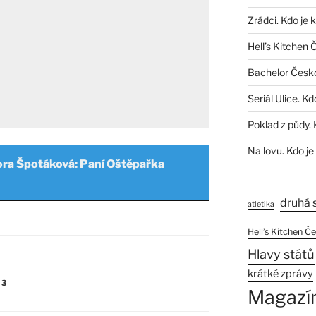
Zrádci. Kdo je 
Hell’s Kitchen 
Bachelor Česk
Seriál Ulice. Kd
Poklad z půdy. 
Na lovu. Kdo je
ra Špotáková: Paní Oštěpařka
druhá 
atletika
Hell’s Kitchen Č
Hlavy států
krátké zprávy
23
Magazí