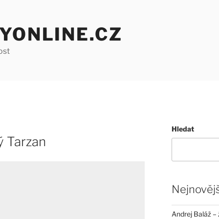
YONLINE.CZ
ost
Hledat
ý Tarzan
Nejnovějš
Andrej Baláž – 