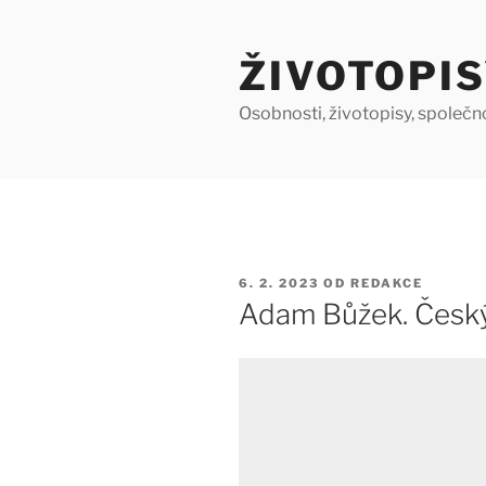
Přejít
k
ŽIVOTOPIS
obsahu
webu
Osobnosti, životopisy, společn
PUBLIKOVÁNO
6. 2. 2023
OD
REDAKCE
Adam Bůžek. Česk