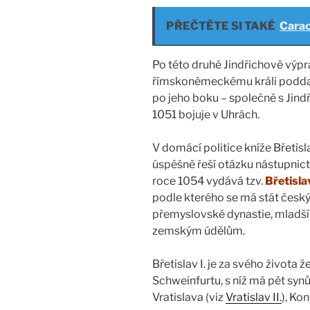
PŘEČTĚTE SI TAKÉ
Carac
Po této druhé Jindřichově výpra
římskoněmeckému králi poddat,
po jeho boku – společně s Jind
1051 bojuje v Uhrách.
V domácí politice kníže Břetisl
úspěšně řeší otázku nástupnict
roce 1054 vydává tzv.
Břetisla
podle kterého se má stát česk
přemyslovské dynastie, mladší
zemským údělům.
Břetislav I. je za svého života 
Schweinfurtu, s níž má pět synů
Vratislava (viz
Vratislav II.
), Ko