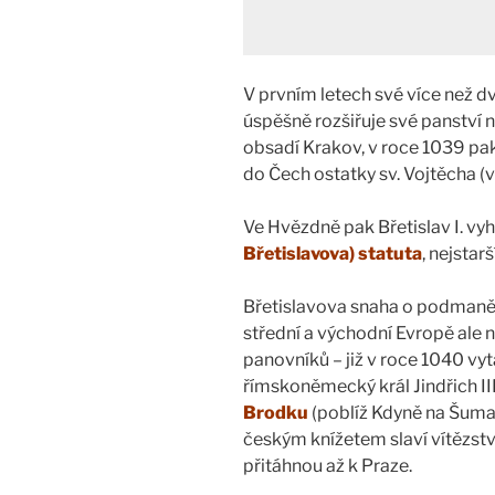
V prvním letech své více než dva
úspěšně rozšiřuje své panství 
obsadí Krakov, v roce 1039 p
do Čech ostatky sv. Vojtěcha (
Ve Hvězdně pak Břetislav I. vyh
Břetislavova) statuta
, nejstar
Břetislavova snaha o podmaněn
střední a východní Evropě ale
panovníků – již v roce 1040 v
římskoněmecký král Jindřich III.
Brodku
(poblíž Kdyně na Šuma
českým knížetem slaví vítězství
přitáhnou až k Praze.