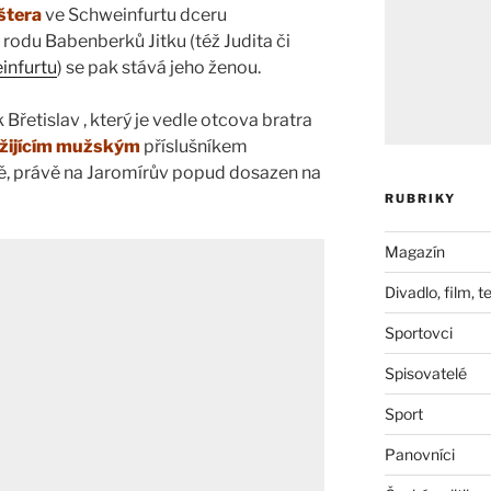
áštera
ve Schweinfurtu dceru
rodu Babenberků Jitku (též Judita či
infurtu
) se pak stává jeho ženou.
 Břetislav , který je vedle otcova bratra
 žijícím mužským
příslušníkem
ě, právě na Jaromírův popud dosazen na
RUBRIKY
Magazín
Divadlo, film, t
Sportovci
Spisovatelé
Sport
Panovníci