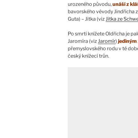
urozeného původu,
unáší z kl
bavorského vévody Jindřicha z 
Guta) – Jitka (viz
Jitka ze Schwe
Po smrti knížete Oldřicha je pak
Jaromíra (viz
Jaromír
)
jediným
přemyslovského rodu v té dob
český knížecí trůn.