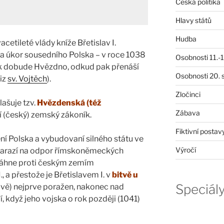
Česká politika
Hlavy států
Hudba
cetileté vlády kníže Břetislav I.
na úkor sousedního Polska – v roce 1038
Osobnosti 11.-19
ak dobude Hvězdno, odkud pak přenáší
Osobnosti 20. s
viz
sv. Vojtěch
).
Zločinci
lašuje tzv.
Hvězdenská (též
Zábava
ší (český) zemský zákoník.
Fiktivní postav
í Polska a vybudovaní silného státu ve
Výročí
 narazí na odpor římskoněmeckých
ytáhne proti českým zemím
, a přestože je Břetislavem I. v
bitvě u
Speciál
vě) nejprve poražen, nakonec nad
, když jeho vojska o rok později (1041)