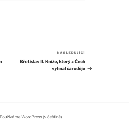
NÁSLEDUJÍCÍ
Následující
příspěvek
m
Břetislav II. Kníže, který z Čech
vyhnal čaroděje
Používáme WordPress (v češtině).