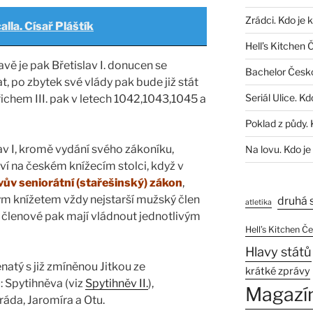
Zrádci. Kdo je 
alla. Císař Pláštík
Hell’s Kitchen 
vě je pak Břetislav I. donucen se
Bachelor Česk
 po zbytek své vlády pak bude již stát
Seriál Ulice. Kd
řichem III. pak v letech 1042,1043,1045 a
Poklad z půdy. 
av I, kromě vydání svého zákoníku,
Na lovu. Kdo je
ví na českém knížecím stolci, když v
vův seniorátní (stařešinský) zákon
,
ým knížetem vždy nejstarší mužský člen
druhá 
atletika
 členové pak mají vládnout jednotlivým
Hell’s Kitchen Č
Hlavy států
ženatý s již zmíněnou Jitkou ze
krátké zprávy
: Spytihněva (viz
Spytihněv II.
),
Magazí
nráda, Jaromíra a Otu.