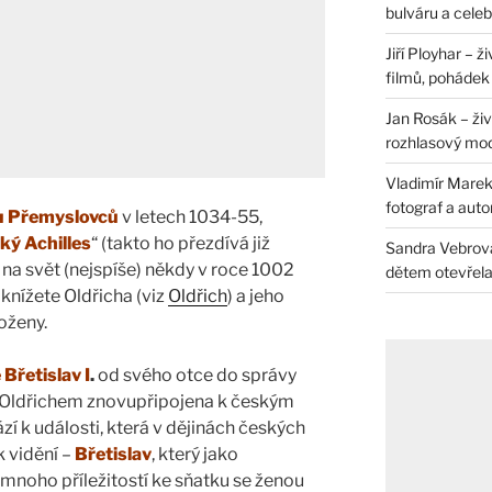
bulváru a celeb
Jiří Ployhar – 
filmů, pohádek i
Jan Rosák – živ
rozhlasový mo
Vladimír Marek 
fotograf a auto
odu Přemyslovců
v letech 1034-55,
ký Achilles
“ (takto ho přezdívá již
Sandra Vebrová 
zí na svět (nejspíše) někdy v roce 1002
dětem otevřela 
knížete Oldřicha (viz
Oldřich
) a jeho
oženy.
 Břetislav I
.
od svého otce do správy
9 Oldřichem znovupřipojena k českým
í k události, která v dějinách českých
 vidění –
Břetislav
, který jako
mnoho příležitostí ke sňatku se ženou