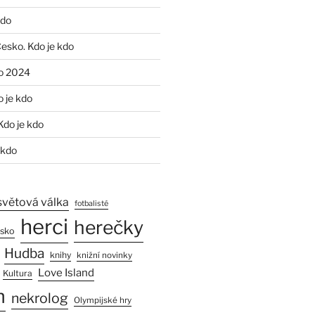
kdo
Česko. Kdo je kdo
o 2024
o je kdo
Kdo je kdo
 kdo
světová válka
fotbalisté
herci
herečky
esko
Hudba
knihy
knižní novinky
Love Island
Kultura
n
nekrolog
Olympijské hry