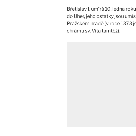
Břetislav I. umírá 10. ledna r
do Uher, jeho ostatky jsou umíst
Pražském hradě (v roce 1373 
chrámu sv. Víta tamtéž).