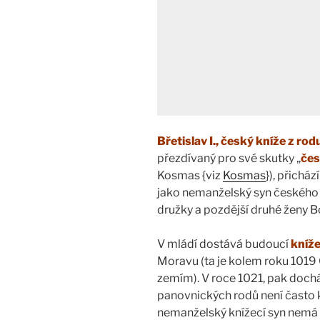
Břetislav I., český kníže z r
přezdívaný pro své skutky „
čes
Kosmas {viz
Kosmas
}), přichá
jako nemanželský syn českého 
družky a pozdější druhé ženy B
V mládí dostává budoucí
kníže
Moravu (ta je kolem roku 101
zemím). V roce 1021, pak docház
panovnických rodů není často k
nemanželský knížecí syn nemá 