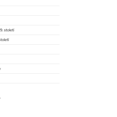
. století
toletí
y
y