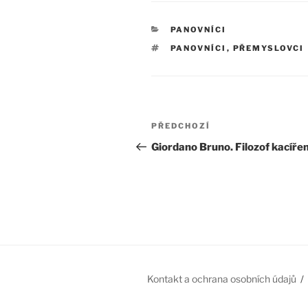
RUBRIKY
PANOVNÍCI
ŠTÍTKY
PANOVNÍCI
,
PŘEMYSLOVCI
Navigace
Předchozí
PŘEDCHOZÍ
pro
příspěvek
Giordano Bruno. Filozof kacíře
příspěvek
Kontakt a ochrana osobních údajů