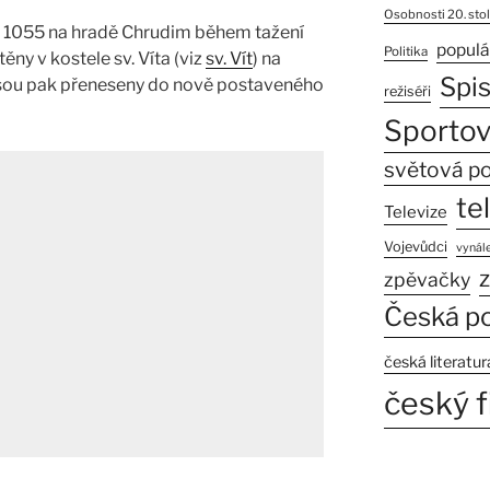
Osobnosti 20. stol
oku 1055 na hradě Chrudim během tažení
populá
Politika
ěny v kostele sv. Víta (viz
sv. Vít
) na
Spi
jsou pak přeneseny do nově postaveného
režiséři
Sportov
světová po
te
Televize
Vojevůdci
vynále
z
zpěvačky
Česká po
česká literatur
český f