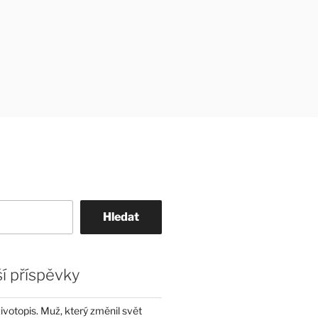
Hledat
í příspěvky
životopis. Muž, který změnil svět