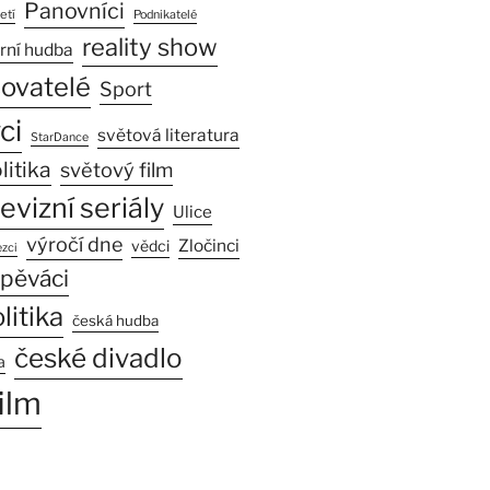
Panovníci
etí
Podnikatelé
reality show
rní hudba
sovatelé
Sport
ci
světová literatura
StarDance
litika
světový film
levizní seriály
Ulice
výročí dne
Zločinci
vědci
zci
pěváci
litika
česká hudba
české divadlo
a
ilm