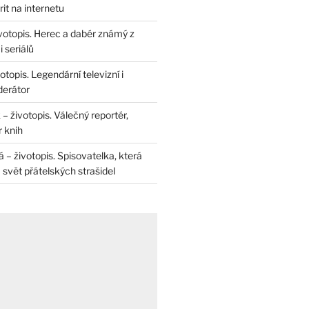
rit na internetu
životopis. Herec a dabér známý z
 seriálů
otopis. Legendární televizní i
derátor
– životopis. Válečný reportér,
r knih
– životopis. Spisovatelka, která
svět přátelských strašidel