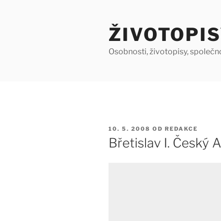
Přejít
k
ŽIVOTOPIS
obsahu
webu
Osobnosti, životopisy, společn
PUBLIKOVÁNO
10. 5. 2008
OD
REDAKCE
Břetislav I. Český A