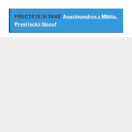
PŘEČTĚTE SI TAKÉ
Anaximandros z Milétu.
První řecký filozof