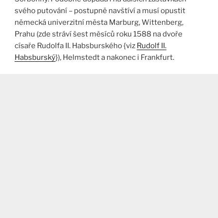
svého putování – postupně navštíví a musí opustit
německá univerzitní města Marburg, Wittenberg,
Prahu (zde stráví šest měsíců roku 1588 na dvoře
císaře Rudolfa II. Habsburského {viz
Rudolf II.
Habsburský
}), Helmstedt a nakonec i Frankfurt.