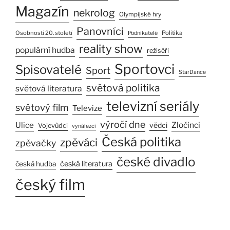
Magazín
nekrolog
Olympijské hry
Panovníci
Osobnosti 20. století
Politika
Podnikatelé
reality show
populární hudba
režiséři
Sportovci
Spisovatelé
Sport
StarDance
světová politika
světová literatura
televizní seriály
světový film
Televize
výročí dne
Ulice
Zločinci
vědci
Vojevůdci
vynálezci
Česká politika
zpěváci
zpěvačky
české divadlo
česká literatura
česká hudba
český film