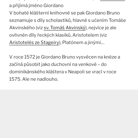
a přijímá jméno Giordano
V bohaté klášterní knihovně se pak Giordano Bruno
seznamuje s díly scholastiků, hlavně s učením Tomáše
Akvinského (viz
sv. Tomáš Akvinský
), nejvíce je ale
ovlivněn díly řeckých klasiků, Aristotelem (viz
Aristotelés ze Stageiry
), Platónem a jinými…
V roce 1572 je Giordano Bruno vysvěcen na kněze a
začíná působit jako duchovní na venkově – do
dominikánského kláštera v Neapoli se vrací v roce
1575. Ale ne nadlouho.