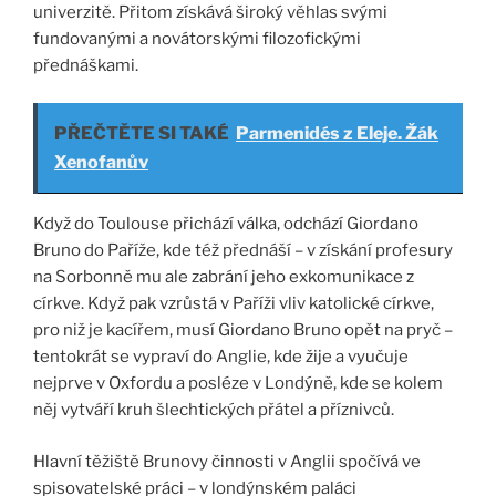
univerzitě. Přitom získává široký věhlas svými
fundovanými a novátorskými filozofickými
přednáškami.
PŘEČTĚTE SI TAKÉ
Parmenidés z Eleje. Žák
Xenofanův
Když do Toulouse přichází válka, odchází Giordano
Bruno do Paříže, kde též přednáší – v získání profesury
na Sorbonně mu ale zabrání jeho exkomunikace z
církve. Když pak vzrůstá v Paříži vliv katolické církve,
pro niž je kacířem, musí Giordano Bruno opět na pryč –
tentokrát se vypraví do Anglie, kde žije a vyučuje
nejprve v Oxfordu a posléze v Londýně, kde se kolem
něj vytváří kruh šlechtických přátel a příznivců.
Hlavní těžiště Brunovy činnosti v Anglii spočívá ve
spisovatelské práci – v londýnském paláci