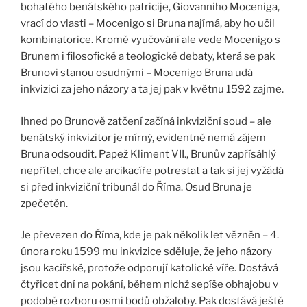
bohatého benátského patricije, Giovanniho Moceniga,
vrací do vlasti – Mocenigo si Bruna najímá, aby ho učil
kombinatorice. Kromě vyučování ale vede Mocenigo s
Brunem i filosofické a teologické debaty, která se pak
Brunovi stanou osudnými – Mocenigo Bruna udá
inkvizici za jeho názory a ta jej pak v květnu 1592 zajme.
Ihned po Brunově zatčení začíná inkviziční soud – ale
benátský inkvizitor je mírný, evidentně nemá zájem
Bruna odsoudit. Papež Kliment VII., Brunův zapřísáhlý
nepřítel, chce ale arcikacíře potrestat a tak si jej vyžádá
si před inkviziční tribunál do Říma. Osud Bruna je
zpečetěn.
Je převezen do Říma, kde je pak několik let vězněn – 4.
února roku 1599 mu inkvizice sděluje, že jeho názory
jsou kacířské, protože odporují katolické víře. Dostává
čtyřicet dní na pokání, během nichž sepíše obhajobu v
podobě rozboru osmi bodů obžaloby. Pak dostává ještě