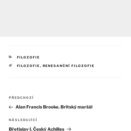
RUBRIKY
FILOZOFIE
ŠTÍTKY
FILOZOFIE
,
RENESANČNÍ FILOZOFIE
Navigace
Předchozí
PŘEDCHOZÍ
pro
příspěvek
Alan Francis Brooke. Britský maršál
příspěvek
Následující
NÁSLEDUJÍCÍ
příspěvek
Břetislav I. Český Achilles