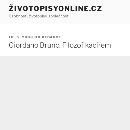
Přejít
ŽIVOTOPISYONLINE.CZ
k
Osobnosti, životopisy, společnost
obsahu
webu
PUBLIKOVÁNO
10. 5. 2008
OD
REDAKCE
Giordano Bruno. Filozof kacířem