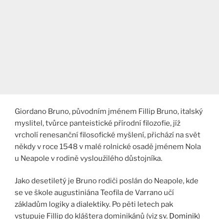
Giordano Bruno, původním jménem Fillip Bruno, italský
myslitel, tvůrce panteistické přírodní filozofie, jíž
vrcholí renesanční filosofické myšlení, přichází na svět
někdy v roce 1548 v malé rolnické osadě jménem Nola
u Neapole v rodině vysloužilého důstojníka.
Jako desetiletý je Bruno rodiči poslán do Neapole, kde
se ve škole augustiniána Teofila de Varrano učí
základům logiky a dialektiky. Po pěti letech pak
vstupuje Fillip do kláštera dominikánů (viz
sv. Dominik
)