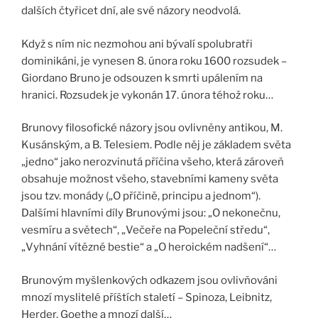
dalších čtyřicet dní, ale své názory neodvolá.
Když s ním nic nezmohou ani bývalí spolubratři
dominikáni, je vynesen 8. února roku 1600 rozsudek –
Giordano Bruno je odsouzen k smrti upálením na
hranici. Rozsudek je vykonán 17. února téhož roku…
Brunovy filosofické názory jsou ovlivněny antikou, M.
Kusánským, a B. Telesiem. Podle něj je základem světa
„jedno“ jako nerozvinutá příčina všeho, která zároveň
obsahuje možnost všeho, stavebními kameny světa
jsou tzv. monády („O příčině, principu a jednom“).
Dalšími hlavními díly Brunovými jsou: „O nekonečnu,
vesmíru a světech“, „Večeře na Popeleční středu“,
„Vyhnání vítězné bestie“ a „O heroickém nadšení“…
Brunovým myšlenkových odkazem jsou ovlivňováni
mnozí myslitelé příštích staletí – Spinoza, Leibnitz,
Herder, Goethe a mnozí další…