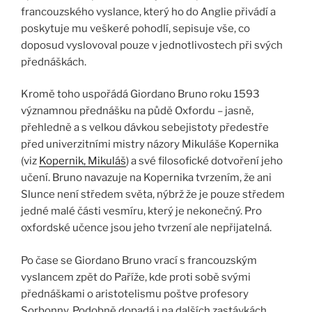
francouzského vyslance, který ho do Anglie přivádí a
poskytuje mu veškeré pohodlí, sepisuje vše, co
doposud vyslovoval pouze v jednotlivostech při svých
přednáškách.
Kromě toho uspořádá Giordano Bruno roku 1593
významnou přednášku na půdě Oxfordu – jasně,
přehledně a s velkou dávkou sebejistoty předestře
před univerzitními mistry názory Mikuláše Kopernika
(viz
Kopernik, Mikuláš
) a své filosofické dotvoření jeho
učení. Bruno navazuje na Kopernika tvrzením, že ani
Slunce není středem světa, nýbrž že je pouze středem
jedné malé části vesmíru, který je nekonečný. Pro
oxfordské učence jsou jeho tvrzení ale nepřijatelná.
Po čase se Giordano Bruno vrací s francouzským
vyslancem zpět do Paříže, kde proti sobě svými
přednáškami o aristotelismu poštve profesory
Sorbonny. Podobně dopadá i na dalších zastávkách