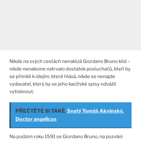
Nikde na svých cestách nenalézá Giordano Bruno klid –
nikde nenalezne natrvalo dostatek posluchačů, kteří by
se přimkli k idejím, které hlásá, nikde se nenajde
vydavatel, který by se jeho kacířské spisy odvážil
vytisknout.
PŘEČTĚTE SI TAKÉ
Svatý Tomáš Akvinský.
Doctor angelicus
Na podzim roku 1591 se Giordano Bruno, na pozvání