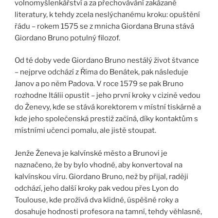
volnomyšlenkářství a za přechovávání zakázané
literatury, k tehdy zcela neslýchanému kroku: opuštění
řádu – rokem 1575 se z mnicha Giordana Bruna stává
Giordano Bruno potulný filozof.
Od té doby vede Giordano Bruno nestálý život štvance
– nejprve odchází z Říma do Benátek, pak následuje
Janov a po něm Padova. V roce 1579 se pak Bruno
rozhodne Itálii opustit – jeho první kroky v cizině vedou
do Ženevy, kde se stává korektorem v místní tiskárně a
kde jeho společenská prestiž začíná, díky kontaktům s
místními učenci pomalu, ale jistě stoupat.
Jenže Ženeva je kalvínské město a Brunovi je
naznačeno, že by bylo vhodné, aby konvertoval na
kalvínskou víru. Giordano Bruno, než by přijal, raději
odchází, jeho další kroky pak vedou přes Lyon do
Toulouse, kde prožívá dva klidné, úspěšné roky a
dosahuje hodnosti profesora na tamní, tehdy věhlasné,