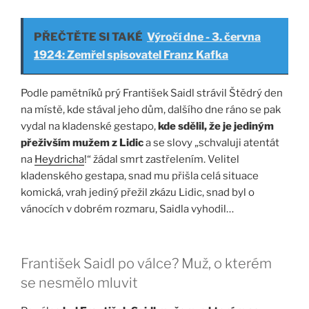
PŘEČTĚTE SI TAKÉ
Výročí dne - 3. června
1924: Zemřel spisovatel Franz Kafka
Podle pamětníků prý František Saidl strávil Štědrý den
na místě, kde stával jeho dům, dalšího dne ráno se pak
vydal na kladenské gestapo,
kde sdělil, že je jediným
přeživším mužem z Lidic
a se slovy „schvaluji atentát
na
Heydricha
!“ žádal smrt zastřelením. Velitel
kladenského gestapa, snad mu přišla celá situace
komická, vrah jediný přežil zkázu Lidic, snad byl o
vánocích v dobrém rozmaru, Saidla vyhodil…
František Saidl po válce? Muž, o kterém
se nesmělo mluvit