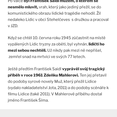
Po válce
byl František Saidl mužem, o kterém se
nesmělo mluvit,
vrah, který jako jediný přežil, se do
komunistického obrazu lidické tragédie nehodil. Žil
nedaleko Lidic v obci Stehelčeves s družkou a pracoval
v JZD.
Když se chtěl 10. června roku 1945 zúčastnit na místě
vypálených Lidic tryzny za oběti, byl vyhnán,
lidičtí ho
mezi sebou nechtěli.
Už nikdy pak mezi ně nepřišel,
zemřel snad na mrtvici ve svých 77 letech.
Ještě předtím František Saidl
vyprávěl svůj tragický
příběh v roce 1961 Zdeňku Mahlerovi.
Ten jej přetavil
do podoby syrové novely Muž, který přežil Lidice
(vydalo nakladatelství Jota, 2011) a do podoby scénáře k
filmu Lidice (také 2011). V Mahlerově příběhu dostal
jméno František Šíma.