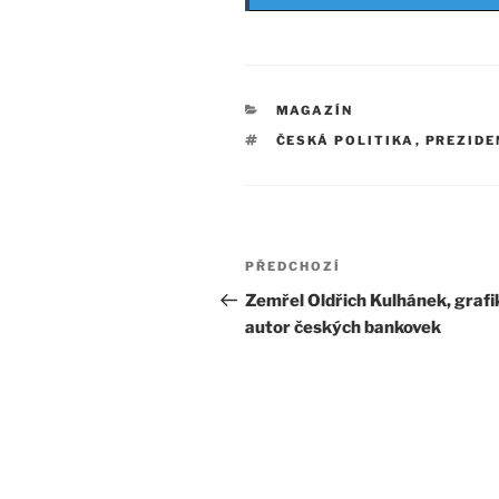
RUBRIKY
MAGAZÍN
ŠTÍTKY
ČESKÁ POLITIKA
,
PREZIDE
Navigace
Předchozí
PŘEDCHOZÍ
pro
příspěvek
Zemřel Oldřich Kulhánek, grafi
autor českých bankovek
příspěvek