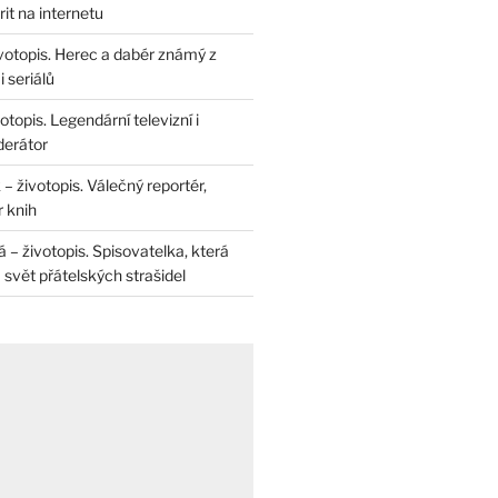
rit na internetu
životopis. Herec a dabér známý z
 seriálů
otopis. Legendární televizní i
derátor
– životopis. Válečný reportér,
r knih
– životopis. Spisovatelka, která
svět přátelských strašidel