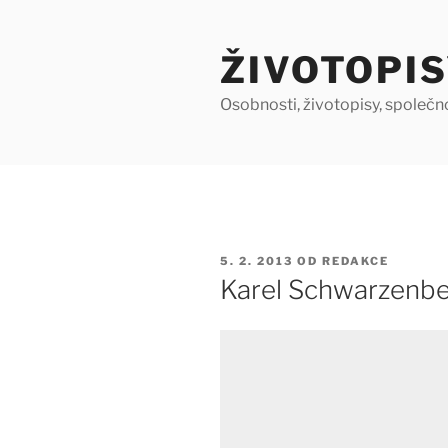
Přejít
k
ŽIVOTOPIS
obsahu
webu
Osobnosti, životopisy, společn
PUBLIKOVÁNO
5. 2. 2013
OD
REDAKCE
Karel Schwarzenber