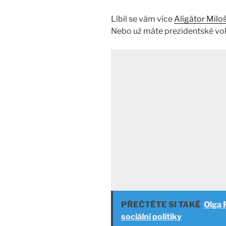
Líbil se vám více
Aligátor Mil
Nebo už máte prezidentské vol
PŘEČTĚTE SI TAKÉ
Olga 
sociální politiky