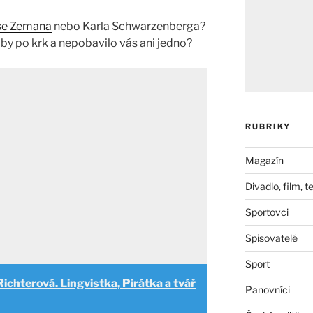
oše Zemana
nebo Karla Schwarzenberga?
by po krk a nepobavilo vás ani jedno?
RUBRIKY
Magazín
Divadlo, film, t
Sportovci
Spisovatelé
Sport
Richterová. Lingvistka, Pirátka a tvář
Panovníci