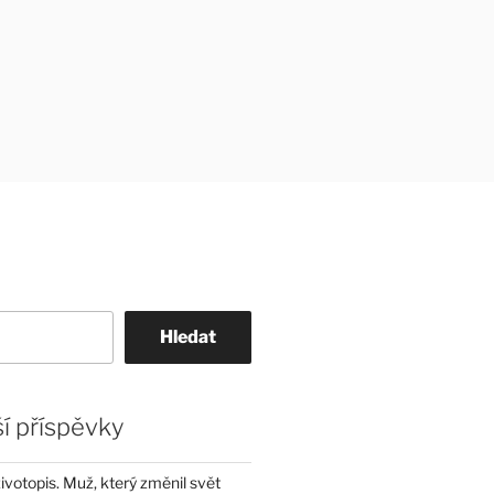
Hledat
í příspěvky
životopis. Muž, který změnil svět