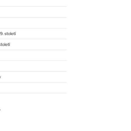
. století
toletí
y
y