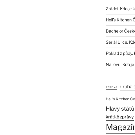
Zrádci. Kdo je 
Hell’s Kitchen 
Bachelor Česk
Seriál Ulice. Kd
Poklad z půdy. 
Na lovu. Kdo je
druhá 
atletika
Hell’s Kitchen Č
Hlavy států
krátké zprávy
Magazí