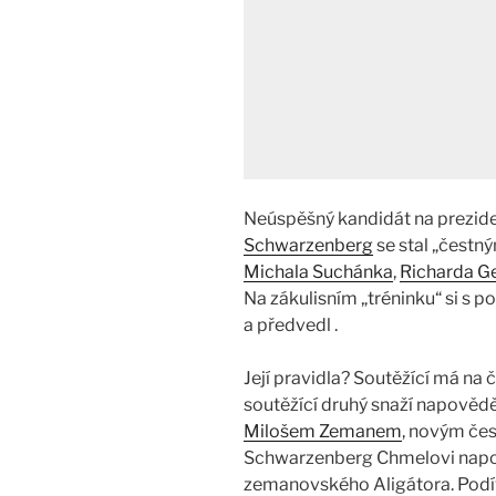
Neúspěšný kandidát na prezid
Schwarzenberg
se stal „čestn
Michala Suchánka
,
Richarda G
Na zákulisním „tréninku“ si s 
a předvedl .
Její pravidla? Soutěžící má na
soutěžící druhý snaží napovědě
Milošem Zemanem
, novým čes
Schwarzenberg Chmelovi napov
zemanovského Aligátora. Podí