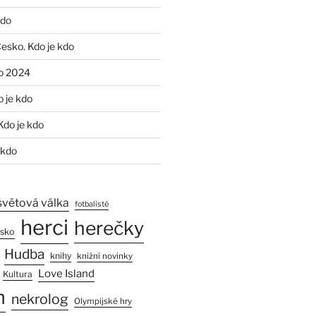
kdo
Česko. Kdo je kdo
o 2024
o je kdo
Kdo je kdo
 kdo
světová válka
fotbalisté
herci
herečky
esko
Hudba
knihy
knižní novinky
Love Island
Kultura
n
nekrolog
Olympijské hry