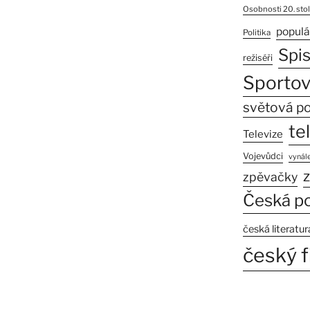
Osobnosti 20. stol
populá
Politika
Spi
režiséři
Sportov
světová po
te
Televize
Vojevůdci
vynále
z
zpěvačky
Česká po
česká literatur
český f