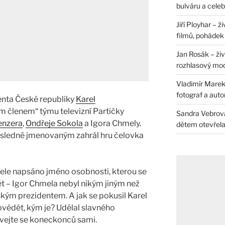
bulváru a celeb
Jiří Ployhar – 
filmů, pohádek i
Jan Rosák – živ
rozhlasový mo
Vladimír Marek 
fotograf a auto
enta České republiky
Karel
ým členem“ týmu televizní Partičky
Sandra Vebrová 
enzera
,
Ondřeje Sokola
a Igora Chmely.
dětem otevřela 
posledně jmenovaným zahrál hru čelovka
 čele napsáno jméno osobnosti, kterou se
t – Igor Chmela nebyl nikým jiným než
kým prezidentem. A jak se pokusil Karel
ědět, kým je? Udělal slavného
vejte se koneckonců sami.