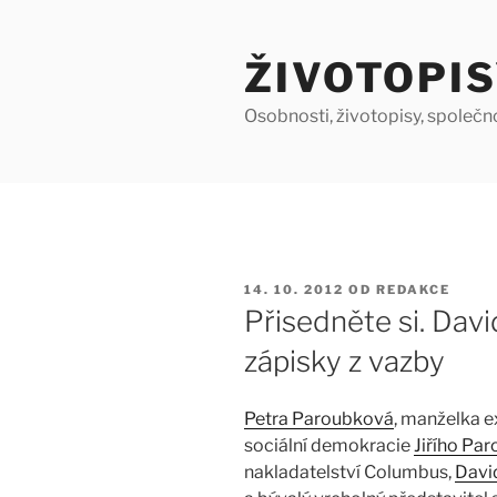
Přejít
k
ŽIVOTOPIS
obsahu
webu
Osobnosti, životopisy, společn
PUBLIKOVÁNO
14. 10. 2012
OD
REDAKCE
Přisedněte si. Davi
zápisky z vazby
Petra Paroubková
, manželka e
sociální demokracie
Jiřího Pa
nakladatelství Columbus,
Davi