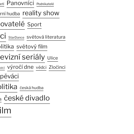
Panovníci
etí
Podnikatelé
reality show
rní hudba
sovatelé
Sport
ci
světová literatura
StarDance
litika
světový film
levizní seriály
Ulice
výročí dne
Zločinci
vědci
zci
pěváci
litika
česká hudba
české divadlo
a
ilm