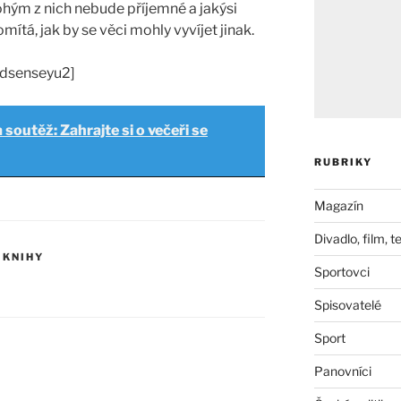
ohým z nich nebude příjemné a jakýsi
mítá, jak by se věci mohly vyvíjet jinak.
adsenseyu2]
 soutěž: Zahrajte si o večeři se
RUBRIKY
Magazín
Divadlo, film, t
 KNIHY
Sportovci
Spisovatelé
Sport
Panovníci