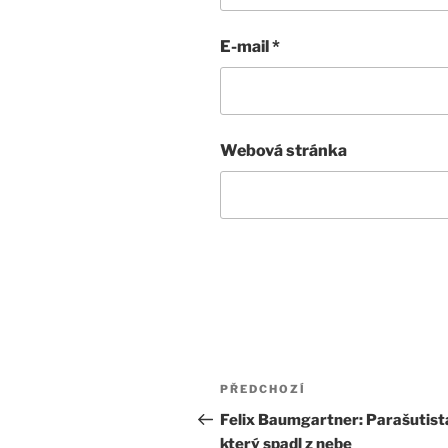
E-mail
*
Webová stránka
Navigace
Předchozí
PŘEDCHOZÍ
pro
příspěvek
Felix Baumgartner: Parašutist
který spadl z nebe