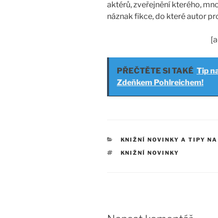
aktérů, zveřejnění kterého, mn
náznak fikce, do které autor pro
[
PŘEČTĚTE SI TAKÉ
Tip na
Zdeňkem Pohlreichem!
RUBRIKY
KNIŽNÍ NOVINKY A TIPY NA
ŠTÍTKY
KNIŽNÍ NOVINKY