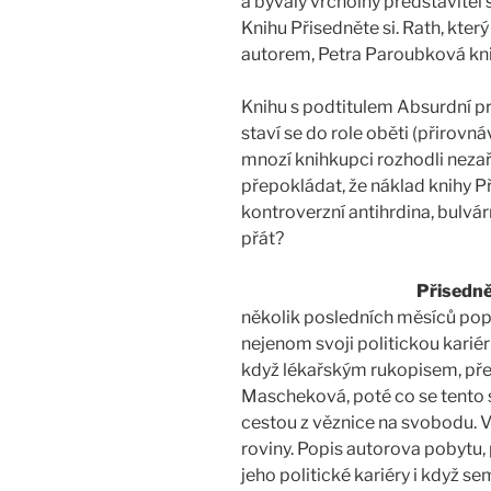
a bývalý vrcholný představitel
Knihu Přisedněte si. Rath, který
autorem, Petra Paroubková knih
Knihu s podtitulem Absurdní pr
staví se do role oběti (přirovn
mnozí knihkupci rozhodli nezař
přepokládat, že náklad knihy P
kontroverzní antihrdina, bulvár
přát?
Přisedně
několik posledních měsíců popi
nejenom svoji politickou kariér
když lékařským rukopisem, přep
Mascheková, poté co se tento seš
cestou z věznice na svobodu. V 
roviny. Popis autorova pobytu,
jeho politické kariéry i když