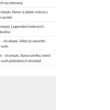
rit na internetu
životopis. Herec a dabér známý z
 seriálů
otopis. Legendární televizní i
derátor
– životopis. Válečný reportér,
r knih
– životopis. Spisovatelka, která
svět přátelských strašidel