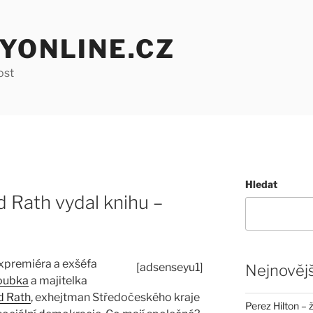
YONLINE.CZ
ost
Hledat
d Rath vydal knihu –
xpremiéra a exšéfa
[adsenseyu1]
Nejnovějš
roubka
a majitelka
d Rath
, exhejtman Středočeského kraje
Perez Hilton – 