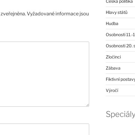
Česká politika
Hlavy států
zveřejněna.
Vyžadované informace jsou
Hudba
Osobnosti 11.-19
Osobnosti 20. s
Zločinci
Zábava
Fiktivní postav
Výročí
Speciál