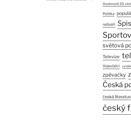
Osobnosti 20. stol
populá
Politika
Spi
režiséři
Sportov
světová po
te
Televize
Vojevůdci
vynále
z
zpěvačky
Česká po
česká literatur
český f