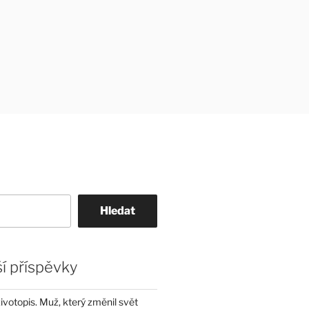
Hledat
í příspěvky
životopis. Muž, který změnil svět