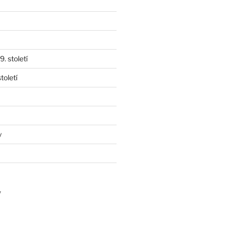
. století
toletí
y
y