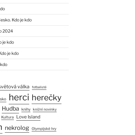
kdo
Česko. Kdo je kdo
o 2024
o je kdo
Kdo je kdo
 kdo
světová válka
fotbalisté
herci
herečky
esko
Hudba
knihy
knižní novinky
Love Island
Kultura
n
nekrolog
Olympijské hry