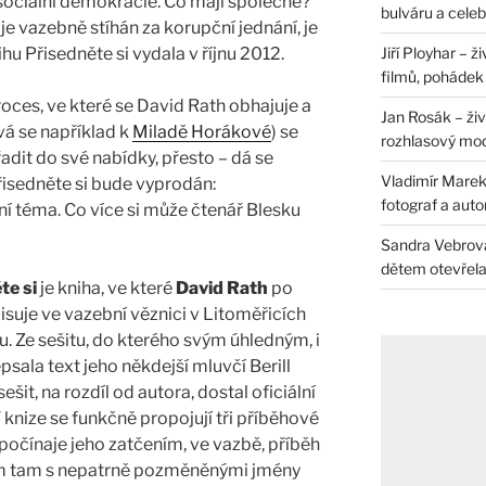
 sociální demokracie. Co mají společné?
bulváru a celeb
 je vazebně stíhán za korupční jednání, je
Jiří Ployhar – 
u Přisedněte si vydala v říjnu 2012.
filmů, pohádek i
oces, ve které se David Rath obhajuje a
Jan Rosák – živ
ává se například k
Miladě Horákové
) se
rozhlasový mo
adit do své nabídky, přesto – dá se
Vladimír Marek 
řisedněte si bude vyprodán:
fotograf a auto
ní téma. Co více si může čtenář Blesku
Sandra Vebrová 
dětem otevřela 
te si
je kniha, ve které
David Rath
po
suje ve vazební věznici v Litoměřicích
u. Ze sešitu, do kterého svým úhledným, i
sala text jeho někdejší mluvčí Berill
it, na rozdíl od autora, dostal oficiální
knize se funkčně propojují tři příběhové
 počínaje jeho zatčením, ve vazbě, příběh
 sem tam s nepatrně pozměněnými jmény