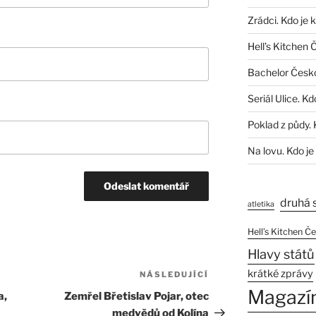
Zrádci. Kdo je 
Hell’s Kitchen 
Bachelor Česk
Seriál Ulice. Kd
Poklad z půdy. 
Na lovu. Kdo je
druhá 
atletika
Hell’s Kitchen Č
Hlavy států
krátké zprávy
NÁSLEDUJÍCÍ
Následující
Magazí
příspěvek
a,
Zemřel Břetislav Pojar, otec
medvědů od Kolína