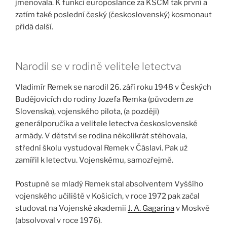
jmenovala. K funkci europoslance za KSČM tak první a
zatím také poslední český (československý) kosmonaut
přidá další.
Narodil se v rodině velitele letectva
Vladimír Remek se narodil 26. září roku 1948 v Českých
Budějovicích do rodiny Jozefa Remka (původem ze
Slovenska), vojenského pilota, (a později)
generálporučíka a velitele letectva československé
armády. V dětství se rodina několikrát stěhovala,
střední školu vystudoval Remek v Čáslavi. Pak už
zamířil k letectvu. Vojenskému, samozřejmě.
Postupně se mladý Remek stal absolventem Vyššího
vojenského učiliště v Košicích, v roce 1972 pak začal
studovat na Vojenské akademii
J. A. Gagarina
v Moskvě
(absolvoval v roce 1976).