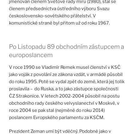
jmenován členem Světové rady míru (1980), stal se
členem předsednictva ústředního výboru Svazu
československo-sovětského přátelství. V
komunistické straně byl přitom už od roku 1967.
Po Listopadu 89 obchodním zástupcem a
europoslancem
V roce 1990 se Vladimír Remek musel členství v KSČ
jako voják z povolání ze zákona vzdát, v armádě působil
do roku 1995. Poté se vydal zpět do země, která jej tolik
proslavila – do Ruska, a to jako zástupce společnosti
ČZ Strakonice. V letech 2002-2004 působil na postu
obchodního rady českého velvyslanectví v Moskvě, v
roce 2004 se pak stal (nejméně do roku 2014)
poslancem Evropského parlamentu za KSČM.
Prezident Zeman umí být vděčný. Podobně jako v