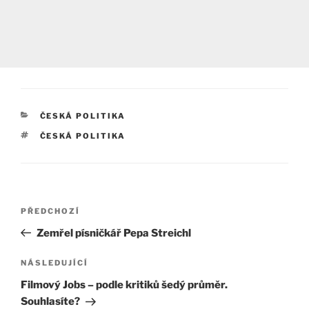
RUBRIKY
ČESKÁ POLITIKA
ŠTÍTKY
ČESKÁ POLITIKA
Navigace
Předchozí
PŘEDCHOZÍ
pro
příspěvek
Zemřel písničkář Pepa Streichl
příspěvek
Následující
NÁSLEDUJÍCÍ
příspěvek
Filmový Jobs – podle kritiků šedý průměr.
Souhlasíte?