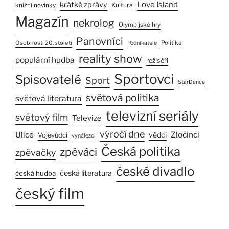
Love Island
krátké zprávy
Kultura
knižní novinky
Magazín
nekrolog
Olympijské hry
Panovníci
Osobnosti 20. století
Politika
Podnikatelé
reality show
populární hudba
režiséři
Sportovci
Spisovatelé
Sport
StarDance
světová politika
světová literatura
televizní seriály
světový film
Televize
výročí dne
Ulice
Zločinci
vědci
Vojevůdci
vynálezci
Česká politika
zpěváci
zpěvačky
české divadlo
česká literatura
česká hudba
český film