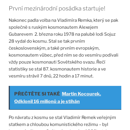
První mezinárodní posádka startuje!
Nakonec padla volba na Vladimíra Remka, který se pak
společně s ruským kosmonautem Alexejem
Gubarevem 2. března roku 1978 na palubě lodi Sojuz
28 vydal do kosmu. Stal se tak prvním
československým, a také prvním evropským,
kosmonautem vůbec, před ním se do vesmíru podívali
vždy pouze kosmonauti Sovětského svazu. Řečí
statistiky se stal 87. kosmonautem historie a ve
vesmíru strávil 7 dnů, 22 hodin a 17 minut.
PŘEČTĚTE SI TAKÉ
Martin Kocourek.
Odklonil 16 milionů a je stíhán
Po návratu z kosmu se stal Vladimír Remek veřejným
statkem a chloubou komunistického režimu – byl