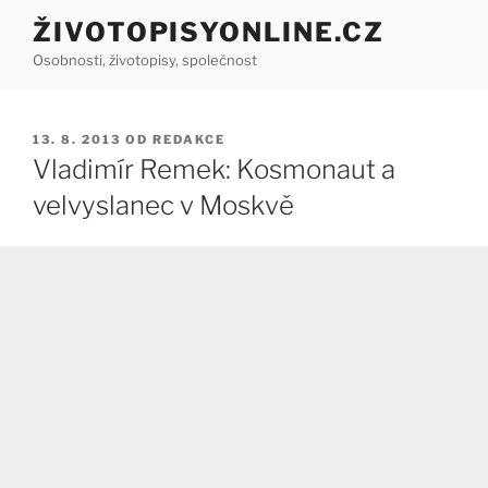
Přejít
ŽIVOTOPISYONLINE.CZ
k
Osobnosti, životopisy, společnost
obsahu
webu
PUBLIKOVÁNO
13. 8. 2013
OD
REDAKCE
Vladimír Remek: Kosmonaut a
velvyslanec v Moskvě