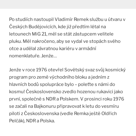
Po studiích nastoupil Vladimír Remek službu u útvaru v
Českých Budějovicích, kde již předtím létal na
letounech MiG 21, měl se stát zástupcem velitele
pluku. Měl nakročeno, aby se vydal ve stopách svého
otce a udělal závratnou kariéru v armádní
nomenklatuře. Jenže…
Jenže v roce 1976 otevřel Sovětský svaz svůj kosmický
program pro země východního bloku a jedním z
hlavních bodů spolupráce bylo – poleťte s námi do
kosmu! Československo zvedlo hozenou rukavici jako
první, společně s NDR a Polskem. V prosinci roku 1976
se začali na Bajkonuru připravovat k letu do vesmíru
piloti z Československa (vedle Remka ještě Oldřich
Pelčák), NDR a Polska.