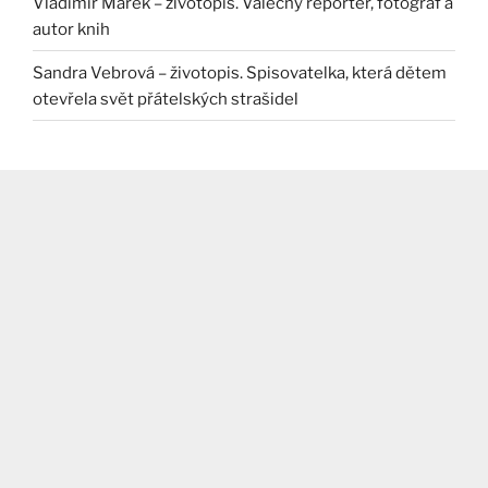
Vladimír Marek – životopis. Válečný reportér, fotograf a
autor knih
Sandra Vebrová – životopis. Spisovatelka, která dětem
otevřela svět přátelských strašidel