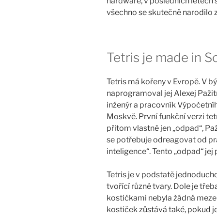
hardware, v posledních letech s
všechno se skutečně narodilo z
Tetris je made in S
Tetris má kořeny v Evropě. V 
naprogramoval jej Alexej Paži
inženýr a pracovník Výpočetní
Moskvě. První funkční verzi tetr
přitom vlastně jen „odpad“, Pa
se potřebuje odreagovat od p
inteligence“. Tento „odpad“ jej 
Tetris je v podstatě jednoducho
tvořící různé tvary. Dole je tře
kostičkami nebyla žádná meze
kostiček zůstává také, pokud je