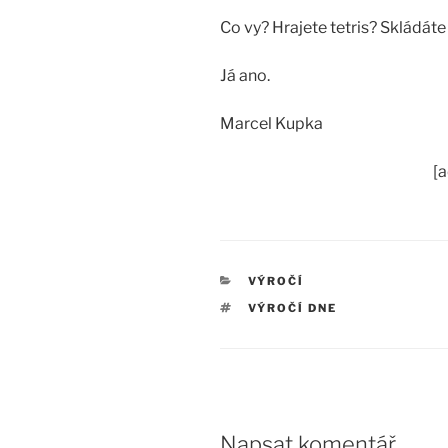
Co vy? Hrajete tetris? Skládáte
Já ano.
Marcel Kupka
[
RUBRIKY
VÝROČÍ
ŠTÍTKY
VÝROČÍ DNE
Napsat komentář