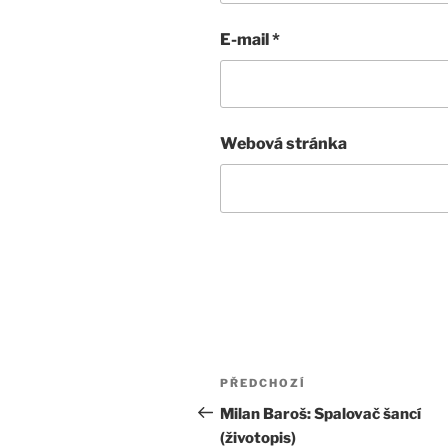
E-mail
*
Webová stránka
Navigace
Předchozí
PŘEDCHOZÍ
pro
příspěvek
Milan Baroš: Spalovač šancí
(životopis)
příspěvek