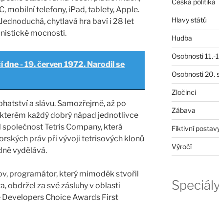
Česká politika
C, mobilní telefony, iPad, tablety, Apple.
Hlavy států
 Jednoduchá, chytlavá hra baví i 28 let
nistické mocnosti.
Hudba
Osobnosti 11.-19
í dne - 19. červen 1972. Narodil se
Osobnosti 20. s
Zločinci
bohatství a slávu. Samozřejmě, až po
Zábava
kterém každý dobrý nápad jednotlivce
il společnost Tetris Company, která
Fiktivní postav
orských práv při vývoji tetrisových klonů
Výročí
odně vydělává.
ov, programátor, který mimoděk stvořil
Speciál
, obdržel za své zásluhy v oblasti
 Developers Choice Awards First