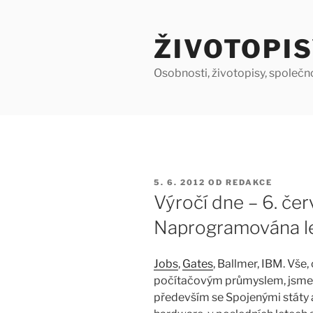
Přejít
k
ŽIVOTOPIS
obsahu
webu
Osobnosti, životopisy, společn
PUBLIKOVÁNO
5. 6. 2012
OD
REDAKCE
Výročí dne – 6. če
Naprogramována le
Jobs
,
Gates
, Ballmer, IBM. Vše,
počítačovým průmyslem, jsme s
především se Spojenými státy 