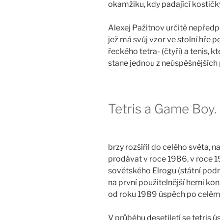
okamžiku, kdy padající kostičky
Alexej Pažitnov určitě nepředp
jež má svůj vzor ve stolní hře 
řeckého tetra- (čtyři) a tenis,
stane jednou z neúspěšnějších 
Tetris a Game Boy.
brzy rozšířil do celého světa, n
prodávat v roce 1986, v roce 1
sovětského Elrogu (státní podni
na první použitelnější herní ko
od roku 1989 úspěch po celém
V průběhu desetiletí se tetris