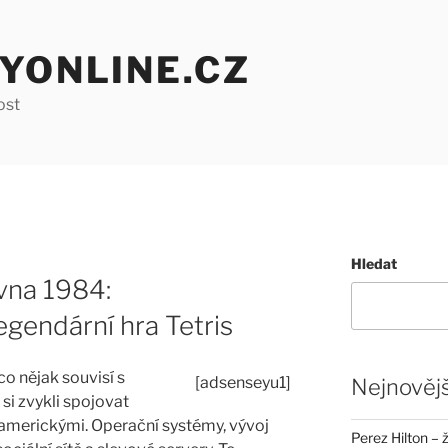
YONLINE.CZ
ost
Hledat
rvna 1984:
gendární hra Tetris
 co nějak souvisí s
[adsenseyu1]
Nejnovějš
i zvykli spojovat
americkými. Operační systémy, vývoj
Perez Hilton – 