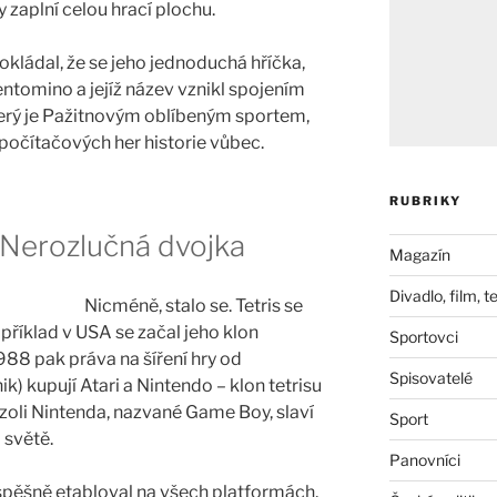
 zaplní celou hrací plochu.
okládal, že se jeho jednoduchá hříčka,
pentomino a jejíž název vznikl spojením
 který je Pažitnovým oblíbeným sportem,
počítačových her historie vůbec.
RUBRIKY
 Nerozlučná dvojka
Magazín
Divadlo, film, t
Nicméně, stalo se. Tetris se
apříklad v USA se začal jeho klon
Sportovci
988 pak práva na šíření hry od
Spisovatelé
k) kupují Atari a Nintendo – klon tetrisu
nzoli Nintenda, nazvané Game Boy, slaví
Sport
 světě.
Panovníci
 úspěšně etabloval na všech platformách,