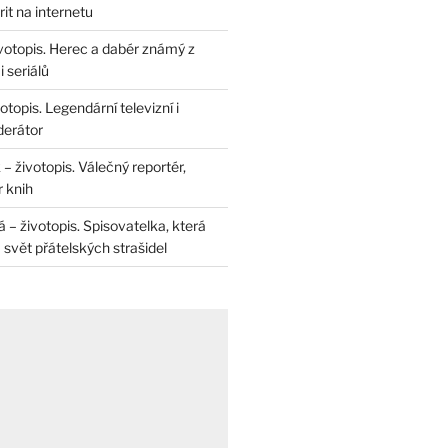
rit na internetu
životopis. Herec a dabér známý z
 seriálů
otopis. Legendární televizní i
derátor
– životopis. Válečný reportér,
r knih
– životopis. Spisovatelka, která
svět přátelských strašidel