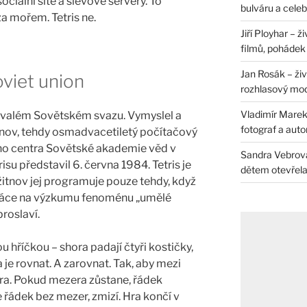
ociální sítě a slevové servery. To
bulváru a celeb
a mořem. Tetris ne.
Jiří Ployhar – 
filmů, pohádek i
Jan Rosák – živ
oviet union
rozhlasový mo
Vladimír Marek 
bývalém Sovětském svazu. Vymyslel a
fotograf a auto
tnov, tehdy osmadvacetiletý počítačový
ho centra Sovětské akademie věd v
Sandra Vebrová 
isu představil 6. června 1984. Tetris je
dětem otevřela 
žitnov jej programuje pouze tehdy, když
ráce na výzkumu fenoménu „umělé
proslaví.
u hříčkou – shora padají čtyři kostičky,
ba je rovnat. A zarovnat. Tak, aby mezi
ra. Pokud mezera zůstane, řádek
 řádek bez mezer, zmizí. Hra končí v