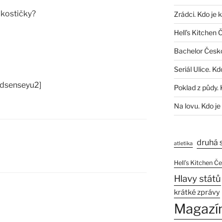
 kostičky?
Zrádci. Kdo je 
Hell’s Kitchen 
Bachelor Česk
Seriál Ulice. Kd
adsenseyu2]
Poklad z půdy. 
Na lovu. Kdo je
druhá 
atletika
Hell’s Kitchen Č
Hlavy států
krátké zprávy
Magazí