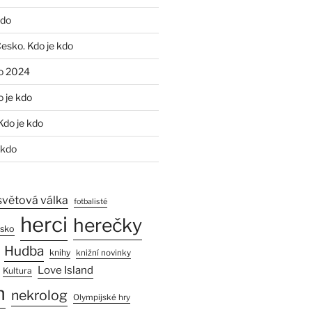
kdo
Česko. Kdo je kdo
o 2024
o je kdo
Kdo je kdo
 kdo
světová válka
fotbalisté
herci
herečky
esko
Hudba
knihy
knižní novinky
Love Island
Kultura
n
nekrolog
Olympijské hry