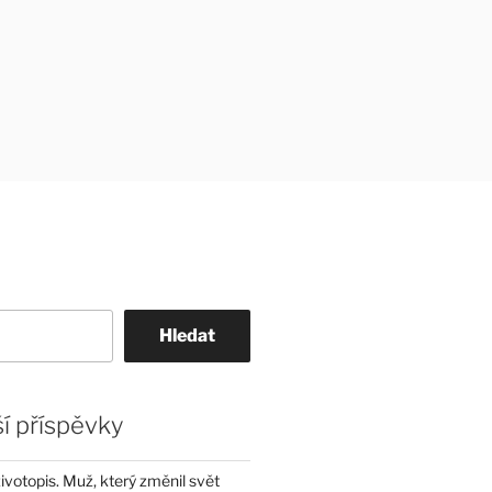
Hledat
í příspěvky
životopis. Muž, který změnil svět