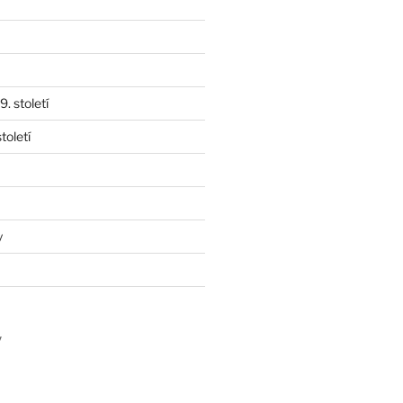
. století
toletí
y
y