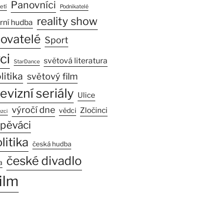
Panovníci
etí
Podnikatelé
reality show
rní hudba
sovatelé
Sport
ci
světová literatura
StarDance
litika
světový film
levizní seriály
Ulice
výročí dne
Zločinci
vědci
zci
pěváci
litika
česká hudba
české divadlo
a
ilm