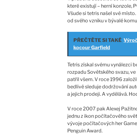
které existují – herní konzole, P
Všude si tetris našel své místo.
od svého vzniku v bývalé komu
PŘEČTĚTE SI TAKÉ
Výroč
kocour Garfield
Tetris získal svému vynálezci 
rozpadu Sovětského svazu, ve 
patřil všem. V roce 1996 založ
bedlivě sleduje dodržování aut
a jejich prodeji. A vydělává. H
V roce 2007 pak Alexej Pažitn
jednu z ikon počítačového světa
vývoje počítačových her Game
Penguin Award.