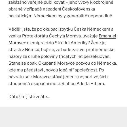
zakázáno veřejně publikovat – jeho výzvy k ozbrojené
obraně v případě napadení Československa
nacistickým Německem byly generalitě nepohodlné.
Věděli jste, že po okupaci zbytku Česka Německem a
vzniku Protektorátu Čechy a Morava, uvažuje
Emanuel
Moravec
o emigraci do Střední Ameriky? Žene jej
strach z Němců, bojí se, že bude za své protiněmecké
názory ze druhé poloviny třicátých let perzekuován.
Stane se opak. Okupanti Moravce pozvou do Německa,
kde mu představí „novou ideální“ společnost. Po
návratu se z Moravce stává jeden z nejhorlivějších
stoupenců okupační moci. Sluhou
Adolfa Hitlera
.
Dál už to jistě znáte…