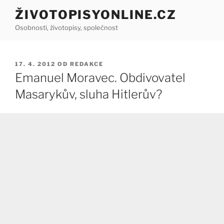
Přejít
ŽIVOTOPISYONLINE.CZ
k
Osobnosti, životopisy, společnost
obsahu
webu
PUBLIKOVÁNO
17. 4. 2012
OD
REDAKCE
Emanuel Moravec. Obdivovatel
Masarykův, sluha Hitlerův?