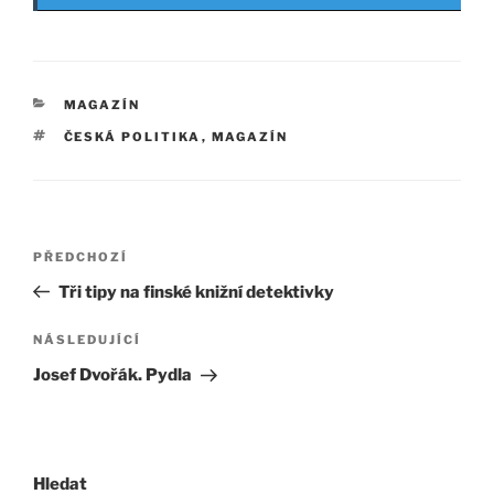
RUBRIKY
MAGAZÍN
ŠTÍTKY
ČESKÁ POLITIKA
,
MAGAZÍN
Navigace
Předchozí
PŘEDCHOZÍ
pro
příspěvek
Tři tipy na finské knižní detektivky
příspěvek
Následující
NÁSLEDUJÍCÍ
příspěvek
Josef Dvořák. Pydla
Hledat