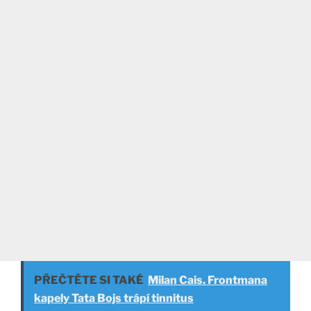
PŘEČTĚTE SI TAKÉ
Milan Cais. Frontmana
kapely Tata Bojs trápí tinnitus