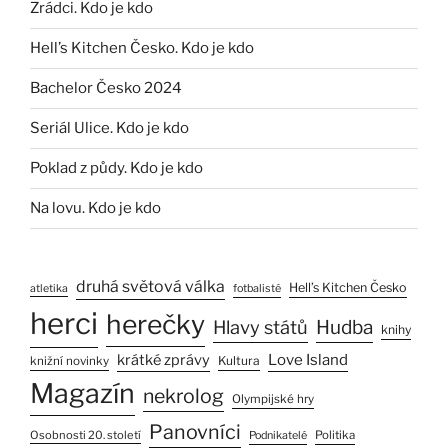
Zrádci. Kdo je kdo
Hell’s Kitchen Česko. Kdo je kdo
Bachelor Česko 2024
Seriál Ulice. Kdo je kdo
Poklad z půdy. Kdo je kdo
Na lovu. Kdo je kdo
druhá světová válka
Hell’s Kitchen Česko
atletika
fotbalisté
herci
herečky
Hlavy států
Hudba
knihy
Love Island
krátké zprávy
Kultura
knižní novinky
Magazín
nekrolog
Olympijské hry
Panovníci
Osobnosti 20. století
Politika
Podnikatelé