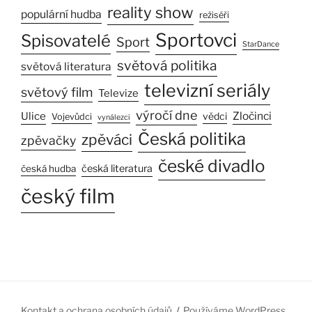
reality show
populární hudba
režiséři
Sportovci
Spisovatelé
Sport
StarDance
světová politika
světová literatura
televizní seriály
světový film
Televize
výročí dne
Ulice
Zločinci
vědci
Vojevůdci
vynálezci
Česká politika
zpěváci
zpěvačky
české divadlo
česká literatura
česká hudba
český film
Kontakt a ochrana osobních údajů
Používáme WordPress