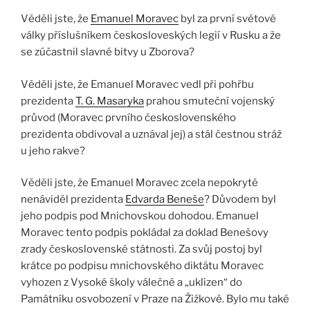
Věděli jste, že
Emanuel Moravec
byl za první světové
války příslušníkem českosloveských legií v Rusku a že
se zúčastnil slavné bitvy u Zborova?
Věděli jste, že Emanuel Moravec vedl při pohřbu
prezidenta
T. G. Masaryka
prahou smuteční vojenský
průvod (Moravec prvního československého
prezidenta obdivoval a uznával jej) a stál čestnou stráž
u jeho rakve?
Věděli jste, že Emanuel Moravec zcela nepokrytě
nenáviděl prezidenta
Edvarda Beneše
? Důvodem byl
jeho podpis pod Mnichovskou dohodou. Emanuel
Moravec tento podpis pokládal za doklad Benešovy
zrady československé státnosti. Za svůj postoj byl
krátce po podpisu mnichovského diktátu Moravec
vyhozen z Vysoké školy válečné a „uklizen“ do
Památníku osvobození v Praze na Žižkově. Bylo mu také