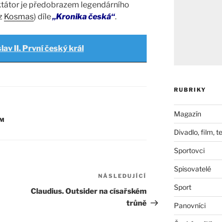
iktátor je předobrazem legendárního
z
Kosmas
) díle
„Kronika česká“
.
lav II. První český král
RUBRIKY
Magazín
ÍM
Divadlo, film, t
Sportovci
Spisovatelé
NÁSLEDUJÍCÍ
Následující
Sport
příspěvek
Claudius. Outsider na císařském
trůně
Panovníci