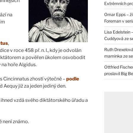
annějších
Extrémních pro
Omar Epps – živ
ází na
Foreman v seri
ším
Lisa Edelstein 
Cuddyová ze se
atus
,
Ruth Drexelová
dice v roce 458 př. n. l., kdy je odvolán
maminka ze ser
iktátorem a pověřen úkolem osvobodit
 na hoře Algidus.
Ottfried Fische
proslavil Big B
s Cincinnatus zhostí výtečně –
podle
d Aequy již za jeden jediný den.
s ihned vzdá svého diktátorského úřadu a
ě není známo.