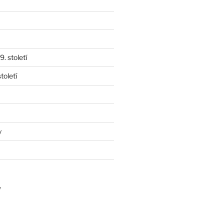
. století
toletí
y
y