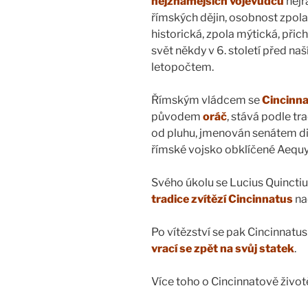
nejznámějších vojevůdců
nejr
římských dějin, osobnost zpola
historická, zpola mýtická, přich
svět někdy v 6. století před na
letopočtem.
Římským vládcem se
Cincinn
původem
oráč
, stává podle tra
od pluhu, jmenován senátem d
římské vojsko obklíčené Aequy
Svého úkolu se Lucius Quinctiu
tradice zvítězí Cincinnatus
na
Po vítězství se pak Cincinnatu
vrací se zpět na svůj statek
.
Více toho o Cincinnatově život