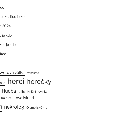
kdo
Česko. Kdo je kdo
o 2024
o je kdo
Kdo je kdo
 kdo
světová válka
fotbalisté
herci
herečky
esko
Hudba
knihy
knižní novinky
Love Island
Kultura
n
nekrolog
Olympijské hry