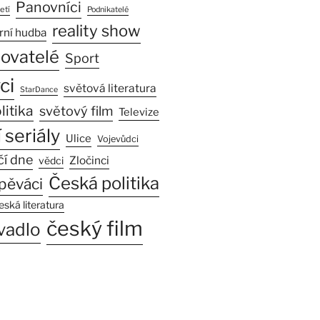
Panovníci
etí
Podnikatelé
reality show
rní hudba
sovatelé
Sport
ci
světová literatura
StarDance
litika
světový film
Televize
 seriály
Ulice
Vojevůdci
čí dne
Zločinci
vědci
Česká politika
pěváci
eská literatura
český film
vadlo