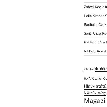
Zrádci. Kdo je 
Hell’s Kitchen 
Bachelor Česk
Seriál Ulice. Kd
Poklad z půdy. 
Na lovu. Kdo je
druhá 
atletika
Hell’s Kitchen Č
Hlavy států
krátké zprávy
Magazí