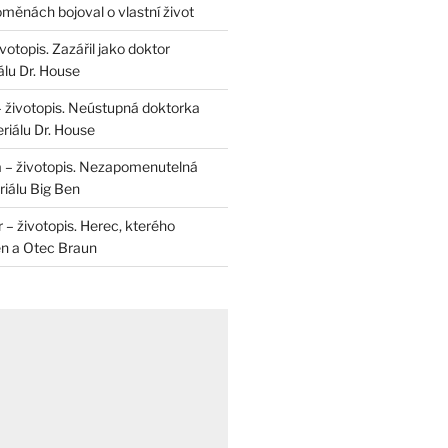
měnách bojoval o vlastní život
otopis. Zazářil jako doktor
álu Dr. House
– životopis. Neústupná doktorka
riálu Dr. House
 – životopis. Nezapomenutelná
iálu Big Ben
r – životopis. Herec, kterého
en a Otec Braun