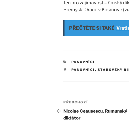
Jen pro zajímavost – římský d
Přemysla Oráče v Kosmově (vi
PŘEČTĚTE SI TAKÉ
Vratis
RUBRIKY
PANOVNÍCI
ŠTÍTKY
PANOVNÍCI
,
STAROVĚKÝ Ř
Navigace
Předchozí
PŘEDCHOZÍ
pro
příspěvek
Nicolae Ceausescu. Rumunský
diktátor
příspěvek