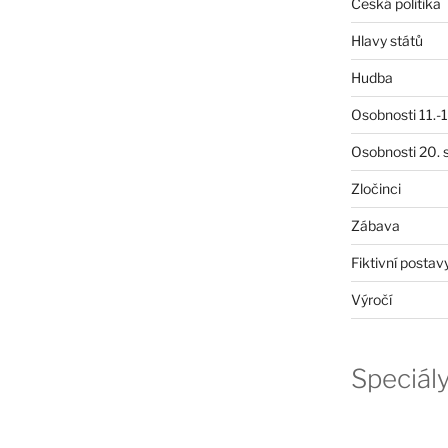
Česká politika
Hlavy států
Hudba
Osobnosti 11.-19
Osobnosti 20. s
Zločinci
Zábava
Fiktivní postav
Výročí
Speciál