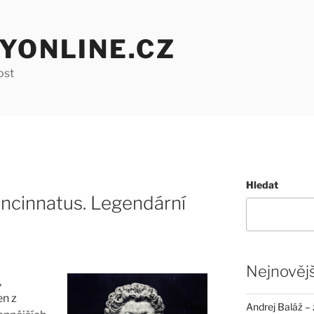
YONLINE.CZ
ost
Hledat
incinnatus. Legendární
Nejnovějš
,
en z
Andrej Baláž – 