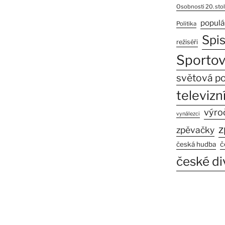
Osobnosti 20. stol
populá
Politika
Spi
režiséři
Sportov
světová po
televizní
výro
vynálezci
z
zpěvačky
č
česká hudba
české di