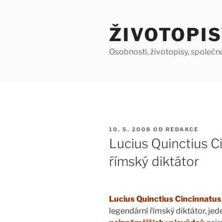
Přejít
k
ŽIVOTOPIS
obsahu
webu
Osobnosti, životopisy, společn
PUBLIKOVÁNO
10. 5. 2008
OD
REDAKCE
Lucius Quinctius C
římský diktátor
Lucius Quinctius Cincinnatus
legendární římský diktátor, jed