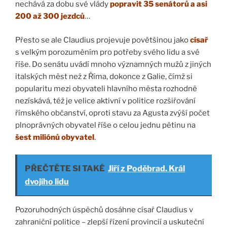
nechává za dobu své vlády
popravit 35 senátorů a asi
200 až 300 jezdců
…
Přesto se ale Claudius projevuje povětšinou jako
císař
s velkým porozuměním pro potřeby svého lidu a své
říše. Do senátu uvádí mnoho významných mužů z jiných
italských měst než z Říma, dokonce z Galie, čímž si
popularitu mezi obyvateli hlavního města rozhodně
nezískává, též je velice aktivní v politice rozšiřování
římského občanství, oproti stavu za Agusta zvýší počet
plnoprávných obyvatel říše o celou jednu pětinu na
šest miliónů obyvatel
.
PŘEČTĚTE SI TAKÉ
Jiří z Poděbrad. Král
dvojího lidu
Pozoruhodných úspěchů dosáhne císař Claudius v
zahraniční politice – zlepší řízení provincií a uskuteční