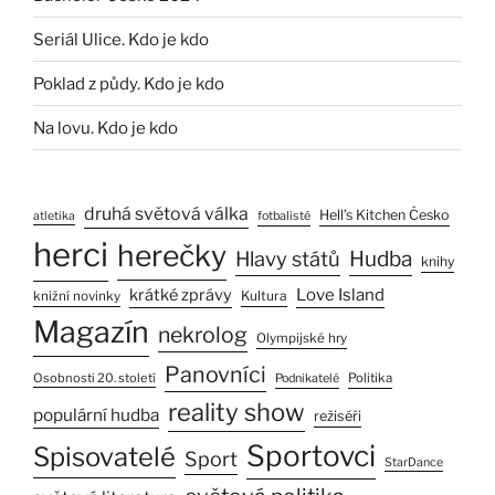
Seriál Ulice. Kdo je kdo
Poklad z půdy. Kdo je kdo
Na lovu. Kdo je kdo
druhá světová válka
Hell’s Kitchen Česko
atletika
fotbalisté
herci
herečky
Hlavy států
Hudba
knihy
Love Island
krátké zprávy
Kultura
knižní novinky
Magazín
nekrolog
Olympijské hry
Panovníci
Osobnosti 20. století
Politika
Podnikatelé
reality show
populární hudba
režiséři
Sportovci
Spisovatelé
Sport
StarDance