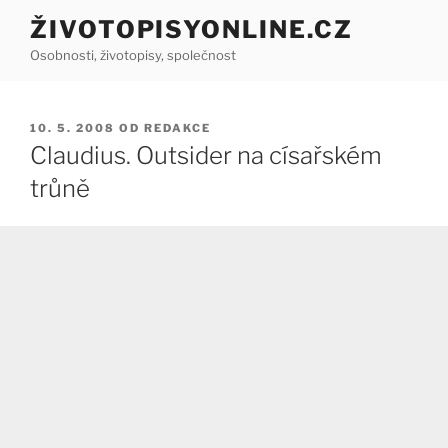
Přejít
ŽIVOTOPISYONLINE.CZ
k
Osobnosti, životopisy, společnost
obsahu
webu
PUBLIKOVÁNO
10. 5. 2008
OD
REDAKCE
Claudius. Outsider na císařském
trůně