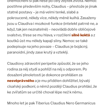
onemocnění si pak nese po celý zbytek života. Nemoc
postihne především nohy, Claudius – přestože je jinak
statné postavy – je má velmi tenké, slabé a
pokroucené, někdy více, někdy méně kulhá. Zasaženy
jsou u Claudiva i mozkové funkce (intelekt patrně ne, a
když, tak jen neznatelně) – neovládá dobře obličejové
svalstvo, třese se mu hlava, v rozčilení
silně koktá
a z
koutků úst mu někdy kapají sliny. Nemoc se také
podepisuje na jeho povaze – Claudius je bojácný,
paranoidní, jindy zase krutý a vzteklý.
Claudiovy zdravotní peripetie způsobí, že se jeho
rodina za něj stydí a pohlíží na něj s odporem. Po
dosažení plnoletosti je dokonce prohlášen za
nesvéprávného
a je mu přidělen dohlížitel, bývalý
císařský podkoní, o němž později Claudius prohlásí, že
ke zvířatům se určitě choval lépe než k němu.
Mnoho let je pak Tiberius Claudius Nero Germanicus