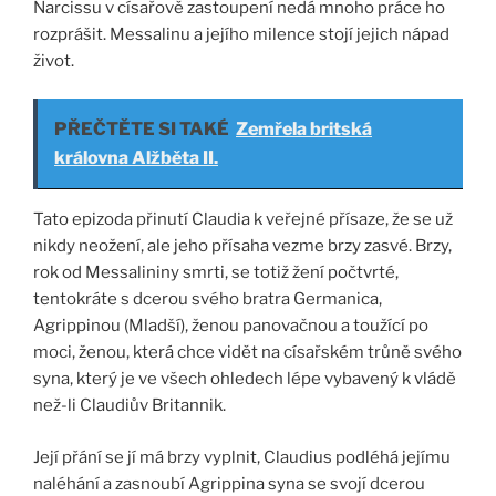
Narcissu v císařově zastoupení nedá mnoho práce ho
rozprášit. Messalinu a jejího milence stojí jejich nápad
život.
PŘEČTĚTE SI TAKÉ
Zemřela britská
královna Alžběta II.
Tato epizoda přinutí Claudia k veřejné přísaze, že se už
nikdy neožení, ale jeho přísaha vezme brzy zasvé. Brzy,
rok od Messalininy smrti, se totiž žení počtvrté,
tentokráte s dcerou svého bratra Germanica,
Agrippinou (Mladší), ženou panovačnou a toužící po
moci, ženou, která chce vidět na císařském trůně svého
syna, který je ve všech ohledech lépe vybavený k vládě
než-li Claudiův Britannik.
Její přání se jí má brzy vyplnit, Claudius podléhá jejímu
naléhání a zasnoubí Agrippina syna se svojí dcerou