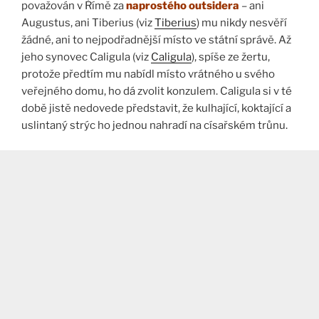
považován v Římě za
naprostého outsidera
– ani
Augustus, ani Tiberius (viz
Tiberius
) mu nikdy nesvěří
žádné, ani to nejpodřadnější místo ve státní správě. Až
jeho synovec Caligula (viz
Caligula
), spíše ze žertu,
protože předtím mu nabídl místo vrátného u svého
veřejného domu, ho dá zvolit konzulem. Caligula si v té
době jistě nedovede představit, že kulhající, koktající a
uslintaný strýc ho jednou nahradí na císařském trůnu.