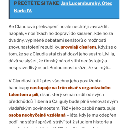
PŘEČTĚTE SI TAKÉ
Jan Lucemburský. Otec
Karla IV.
Ke Claudiově překvapení ho ale nechtějí zavraždit,
naopak, v nosítkách ho dopraví do kasáren, kde ho za
dva dny, vyplněné debatami senátorů o možnosti
znovunastolení republiky,
provolají císařem
. Když se o
tom, že se z Claudia stal císař dozví jeho sestra Livilla,
dává se slyšet, že římský národ stihl nedůstojný a
nespravedlivý osud. Budoucnost ukáže, že se mýlí…
V Claudiovi totiž přes všechna jeho postižení a
handicapy
nastupuje na trůn císař s organizačním
talentem a pílí
, císař, který se na rozdíl od svých
předchůdců Tiberia a Caliguly bude plně věnovat svým
vladařským povinnostem. Též v jeho osobě nastupuje
osoba neobyčejně vzdělaná
– léta, kdy je mu odepřen
podíl na státní správě, stráví totiž studiem historie a