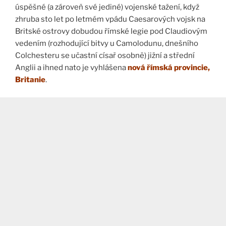
úspěšné (a zároveň své jediné) vojenské tažení, když
zhruba sto let po letmém vpádu Caesarových vojsk na
Britské ostrovy dobudou římské legie pod Claudiovým
vedením (rozhodující bitvy u Camolodunu, dnešního
Colchesteru se učastní císař osobně) jižní a střední
Anglii a ihned nato je vyhlášena
nová římská provincie,
Britanie
.