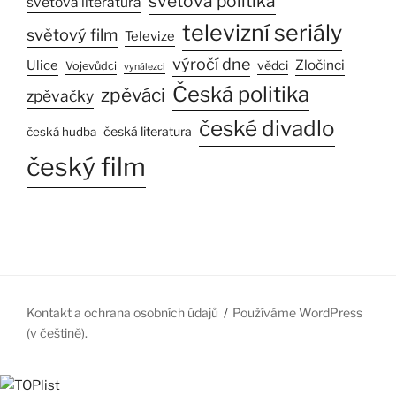
světová politika
světová literatura
televizní seriály
světový film
Televize
výročí dne
Zločinci
Ulice
vědci
Vojevůdci
vynálezci
Česká politika
zpěváci
zpěvačky
české divadlo
česká literatura
česká hudba
český film
Kontakt a ochrana osobních údajů
Používáme WordPress
(v češtině).