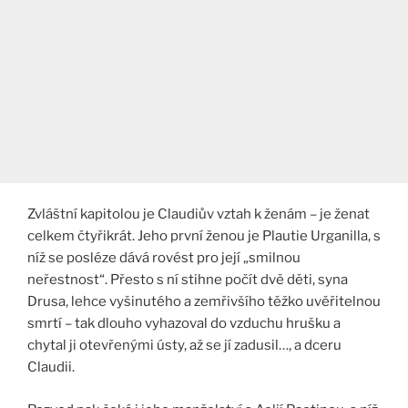
Zvláštní kapitolou je Claudiův vztah k ženám – je ženat
celkem čtyřikrát. Jeho první ženou je Plautie Urganilla, s
níž se posléze dává rovést pro její „smilnou
neřestnost“. Přesto s ní stihne počít dvě děti, syna
Drusa, lehce vyšinutého a zemřivšího těžko uvěřitelnou
smrtí – tak dlouho vyhazoval do vzduchu hrušku a
chytal ji otevřenými ústy, až se jí zadusil…, a dceru
Claudii.