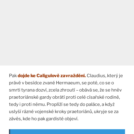
Pak
dojde ke Caligulově zavraždění.
Claudius, který je
právě v besídce zvané Hermaeum, se poté, co se o
smrti tyrana dozví, zcela zhroutí – obává se, že se hněv
praetoriánské gardy obrátí proti celé císařské rodině,
tedy i proti němu. Proplíží se tedy do paláce, a když
uslyší rázné vojenské kroky praetoriánů, ukryje se za
závěs, kde ho pak gardisté objeví.