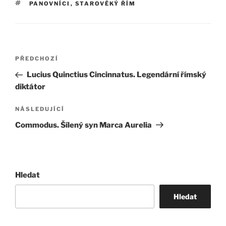
ŠTÍTKY
PANOVNÍCI
,
STAROVĚKÝ ŘÍM
Navigace
Předchozí
PŘEDCHOZÍ
pro
příspěvek
Lucius Quinctius Cincinnatus. Legendární římský
příspěvek
diktátor
Následující
NÁSLEDUJÍCÍ
příspěvek
Commodus. Šílený syn Marca Aurelia
Hledat
Hledat