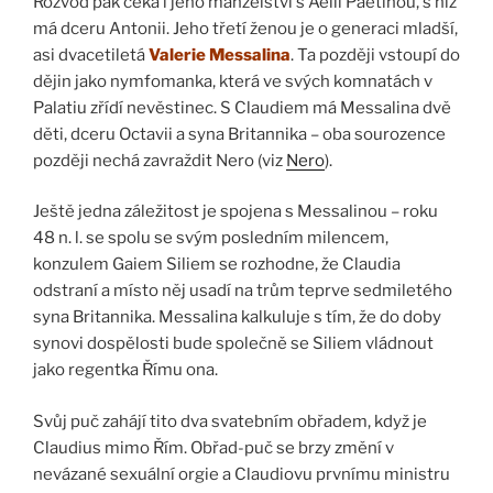
Rozvod pak čeká i jeho manželství s Aelií Paetinou, s níž
má dceru Antonii. Jeho třetí ženou je o generaci mladší,
asi dvacetiletá
Valerie Messalina
. Ta později vstoupí do
dějin jako nymfomanka, která ve svých komnatách v
Palatiu zřídí nevěstinec. S Claudiem má Messalina dvě
děti, dceru Octavii a syna Britannika – oba sourozence
později nechá zavraždit Nero (viz
Nero
).
Ještě jedna záležitost je spojena s Messalinou – roku
48 n. l. se spolu se svým posledním milencem,
konzulem Gaiem Siliem se rozhodne, že Claudia
odstraní a místo něj usadí na trům teprve sedmiletého
syna Britannika. Messalina kalkuluje s tím, že do doby
synovi dospělosti bude společně se Siliem vládnout
jako regentka Římu ona.
Svůj puč zahájí tito dva svatebním obřadem, když je
Claudius mimo Řím. Obřad-puč se brzy změní v
nevázané sexuální orgie a Claudiovu prvnímu ministru