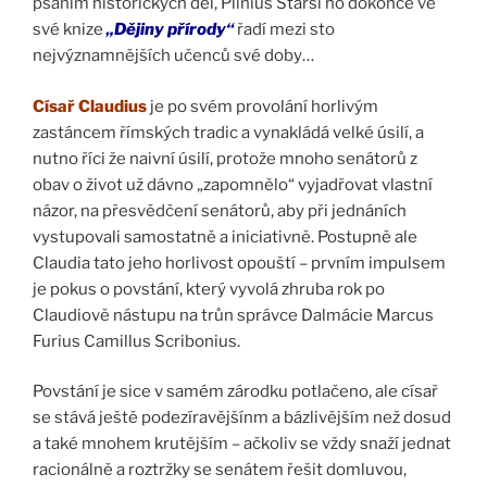
psaním historických děl, Plinius Starší ho dokonce ve
své knize
„Dějiny přírody“
řadí mezi sto
nejvýznamnějších učenců své doby…
Císař Claudius
je po svém provolání horlivým
zastáncem římských tradic a vynakládá velké úsilí, a
nutno říci že naivní úsilí, protože mnoho senátorů z
obav o život už dávno „zapomnělo“ vyjadřovat vlastní
názor, na přesvědčení senátorů, aby při jednáních
vystupovali samostatně a iniciativně. Postupně ale
Claudia tato jeho horlivost opouští – prvním impulsem
je pokus o povstání, který vyvolá zhruba rok po
Claudiově nástupu na trůn správce Dalmácie Marcus
Furius Camillus Scribonius.
Povstání je sice v samém zárodku potlačeno, ale císař
se stává ještě podezíravějšínm a bázlivějším než dosud
a také mnohem krutějším – ačkoliv se vždy snaží jednat
racionálně a roztržky se senátem řešit domluvou,