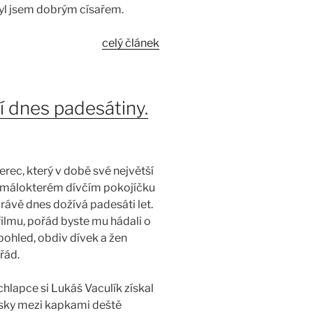
Byl jsem dobrým císařem.
celý článek
í dnes padesátiny.
erec, který v době své největší
v málokterém dívčím pokojíčku
rávě dnes dožívá padesáti let.
 filmu, pořád byste mu hádali o
ohled, obdiv dívek a žen
řád.
lapce si Lukáš Vaculík získal
ásky mezi kapkami deště