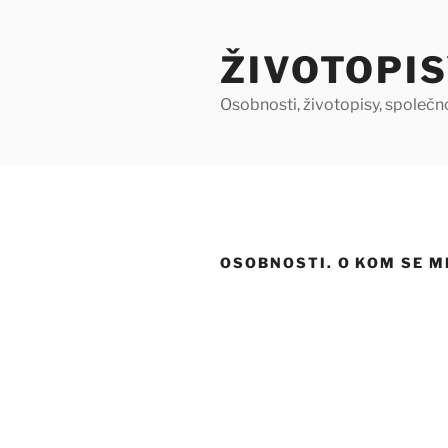
Přejít
k
ŽIVOTOPIS
obsahu
webu
Osobnosti, životopisy, společn
OSOBNOSTI. O KOM SE M