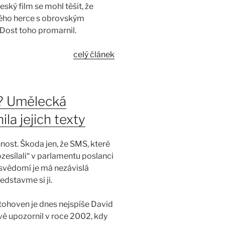
eský film se mohl těšit, že
ného herce s obrovským
. Dost toho promarnil.
celý článek
? Umělecká
la jejich texty
nnost. Škoda jen, že SMS, které
zesílali“ v parlamentu poslanci
a svědomí je má nezávislá
dstavme si ji.
ohoven je dnes nejspíše David
vé upozornil v roce 2002, kdy