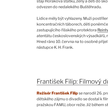
stájí Horákova statku, ženy a děti do ško
odvezen do nedalekého Buštěhradu.
Lidice měly být vyhlazeny. Muži postříle
koncentračních táborech, děti poněmče
zastupujícího říšského protektora
Reinh
atentátu československých výsadkářů, mě
Hned ráno 10. června na to osobně přije
nástupce K. H. Frank.
František Filip: Filmový 
Režisér
František Filip
se narodil 26. p
dětského zájmu o divadlo se dostal k film
pražskou FAMU, obor režie. Již během st