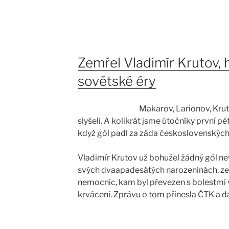
Zemřel Vladimír Krutov,
sovětské éry
Makarov, Larionov, Krut
slyšeli. A kolikrát jsme útočníky první p
když gól padl za záda československých
Vladimír Krutov už bohužel žádný gól nev
svých dvaapadesátých narozeninách, ze
nemocnic, kam byl převezen s bolestmi v 
krvácení. Zprávu o tom přinesla ČTK a da