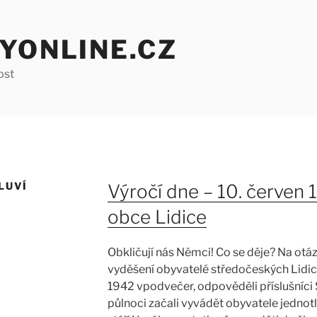
YONLINE.CZ
ost
LUVÍ
Výročí dne – 10. červen 
obce Lidice
Obkličují nás Němci! Co se děje? Na otáz
vyděšení obyvatelé středočeských Lidic 
1942 vpodvečer, odpověděli příslušníci S
půlnoci začali vyvádět obyvatele jednot