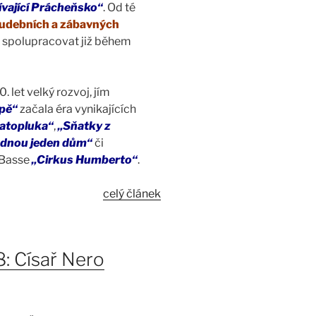
ívající Prácheňsko“
. Od té
hudebních a zábavných
čal spolupracovat již během
. let velký rozvoj, jím
upě“
začala éra vynikajících
atopluka“
,
„Sňatky z
jednou jeden dům“
či
 Basse
„Cirkus Humberto“
.
celý článek
8: Císař Nero