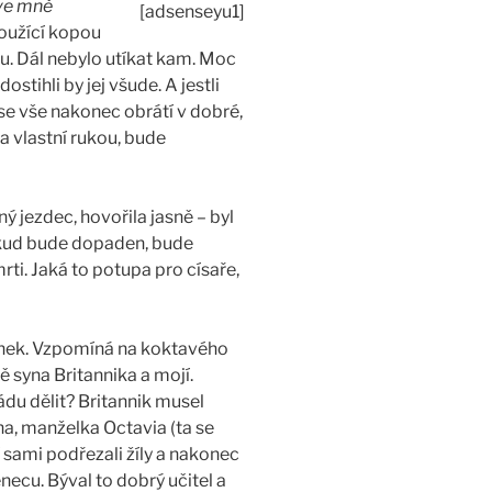
 ve mně
[adsenseyu1]
loužící kopou
ku. Dál nebylo utíkat kam. Moc
tihli by jej všude. A jestli
se vše nakonec obrátí v dobré,
a vlastní rukou, bude
ý jezdec, hovořila jasně – byl
okud bude dopaden, bude
rti. Jaká to potupa pro císaře,
ínek. Vzpomíná na koktavého
ě syna Britannika a mojí.
ádu dělit? Britannik musel
na, manželka Octavia (ta se
 sami podřezali žíly a nakonec
enecu. Býval to dobrý učitel a