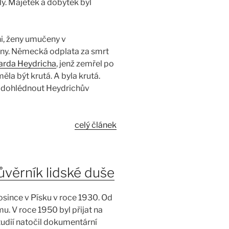
ly. Majetek a dobytek byl
ni, ženy umučeny v
ny. Německá odplata za smrt
arda Heydricha
, jenž zemřel po
la být krutá. A byla krutá.
l dohlédnout Heydrichův
celý článek
důvěrník lidské duše
rosince v Písku v roce 1930. Od
u. V roce 1950 byl přijat na
udií natočil dokumentární