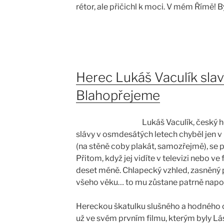
rétor, ale přičichl k moci. V mém Římě! 
Herec Lukáš Vaculík slav
Blahopřejeme
Lukáš Vaculík, český h
slávy v osmdesátých letech chyběl jen 
(na stěně coby plakát, samozřejmě), se p
Přitom, když jej vidíte v televizi nebo ve
deset méně. Chlapecký vzhled, zasněný p
všeho věku… to mu zůstane patrně napo
Hereckou škatulku slušného a hodného ch
už ve svém prvním filmu, kterým byly L