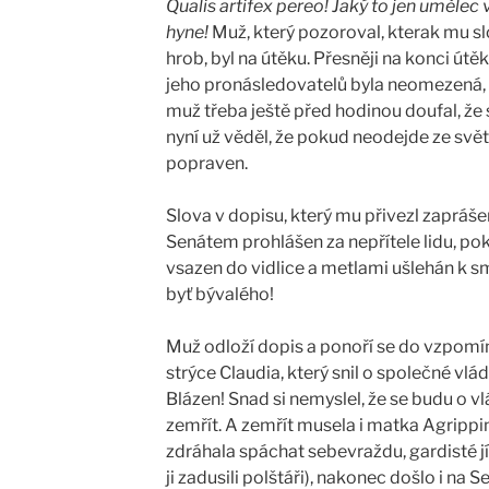
Qualis artifex pereo! Jaký to jen umělec
hyne!
Muž, který pozoroval, kterak mu s
hrob, byl na útěku. Přesněji na konci útě
jeho pronásledovatelů byla neomezená, dos
muž třeba ještě před hodinou doufal, že 
nyní už věděl, že pokud neodejde ze svět
popraven.
Slova v dopisu, který mu přivezl zaprášen
Senátem prohlášen za nepřítele lidu, p
vsazen do vidlice a metlami ušlehán k sm
byť bývalého!
Muž odloží dopis a ponoří se do vzpom
strýce Claudia, který snil o společné vlád
Blázen! Snad si nemyslel, že se budu o vl
zemřít. A zemřít musela i matka Agrippi
zdráhala spáchat sebevraždu, gardisté jí
ji zadusili polštáři), nakonec došlo i na S