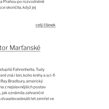
va Prahou po rozvodněné
e skončila, když jej
celý článek
tor Marťanské
stupňů Fahrenheita, Tudy
teré zná i ten, koho knihy a sci-fi
je Ray Bradbury, americký
na z nejslavnějších postav
o, jak oznámila zahraniční
 dvaadevadesáti let zemřel ve