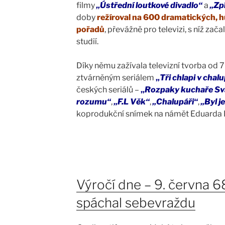
filmy
„Ústřední loutkové divadlo“
a
„Zp
doby
režíroval na 600 dramatických, 
pořadů
, převážně pro televizi, s níž za
studií.
Díky němu zažívala televizní tvorba od 70
ztvárněným seriálem
„
Tři chlapi v chal
českých seriálů –
„
Rozpaky kuchaře Sv
rozumu“
,
„F.L Věk“
,
„Chalupáři“
,
„Byl 
koprodukční snímek na námět Eduarda
Výročí dne – 9. června 6
spáchal sebevraždu