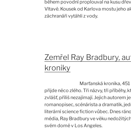
během povodní proplouval na kusu dře
Vltavě. Kousek od Karlova mostu jeho akc
záchranáři vytáhli z vody.
Zemřel Ray Bradbury, au
kroniky
Marťanská kronika, 451 
přijde něco zlého. Tři názvy, tři příběhy, k
zvlášť, příliš nezajímají. Jejich autorem 
romanopisec, scénárista a dramatik, jed
literární science fiction vůbec. Dnes rán
média, Ray Bradbury ve věku nedožitých
svém domě v Los Angeles.