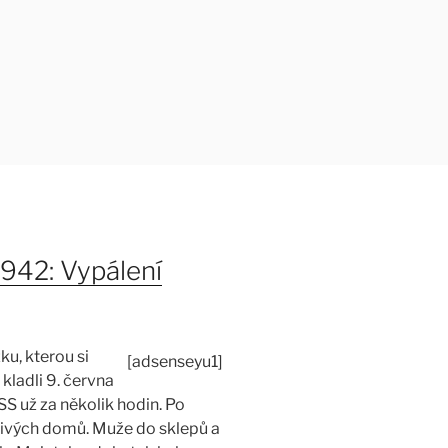
1942: Vypálení
ku, kterou si
[adsenseyu1]
kladli 9. června
S už za několik hodin. Po
livých domů. Muže do sklepů a