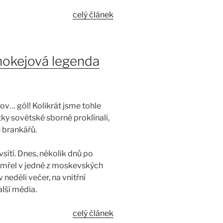
celý článek
 hokejová legenda
ov… gól! Kolikrát jsme tohle
ětky sovětské sborné proklínali,
 brankářů.
sítí. Dnes, několik dnů po
mřel v jedné z moskevských
neděli večer, na vnitřní
lší média.
celý článek