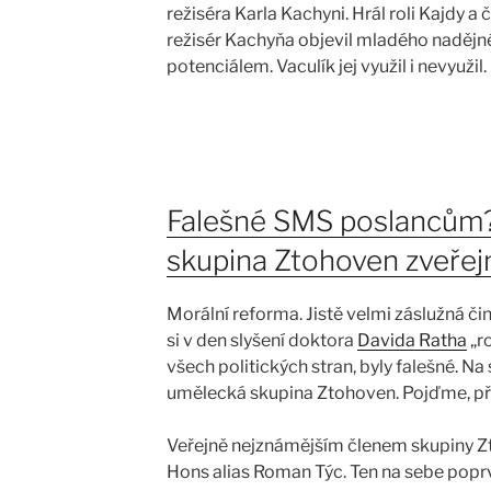
režiséra Karla Kachyni. Hrál roli Kajdy a č
režisér Kachyňa objevil mladého naděj
potenciálem. Vaculík jej využil i nevyužil
Falešné SMS poslancům
skupina Ztohoven zveřejni
Morální reforma. Jistě velmi záslužná či
si v den slyšení doktora
Davida Ratha
„ro
všech politických stran, byly falešné. N
umělecká skupina Ztohoven. Pojďme, pře
Veřejně nejznámějším členem skupiny Zt
Hons alias Roman Týc. Ten na sebe popr