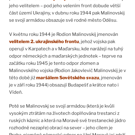
jeho velitelem – pod jeho velením front dobude větší
část území Ukrajiny, v dubnu roku 1944 pak Malinovskij
se svojí armádou obsazuje své rodné město Oděsu.
V květnu roku 1944 je Rodion Malinovskij jmenován
velitelem 2. ukrajinského frontu
, jehož vojska pak
operují v Karpatech a v Maďarsku, kde narážejí na tuhý
odpor německých a maďarských jednotek – teprve na
začátku roku 1945 je tento odpor zlomen a
Malinovského vojska (Rodion Jakovlevič Malinovskij je v
této době již
maršálem Sovětského svazu
, jmenován
je v září roku 1944) obsazují Budapešť a krátce nato i
Vídeň.
Poté se Malinovskj se svojí armádou (která je kvůli
vysokým ztrátám na životech doplňována trestanci z
ruských káznic a která na Moravě své trestanecké jádro
rozhodně nezapře) obrací na sever – jeho cílem je