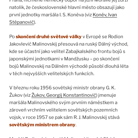
Praha, nicméně německý odpor na jižní Moravě jej zdrží
natolik, že československé hlavní město obsazují jako
první jednotky maršála I. S. Koněva (viz
Koněv, Ivan
Stěpanovič
).
Po
skončení druhé světové války
v Evropě se Rodion
Jakovlevič Malinovskij přesouvá na ruský Dálný východ,
kde se účastní jako velitel Zabajkalského frontu bojů s
japonskými jednotkami v Mandžusku – po skončení
bojů Malinovskij na Dálném východě působí dlouhá léta
v těch nejvyšších velitelských funkcích.
V březnu roku 1956 sovětský ministr obrany G. K.
Žukov (viz
Žukov, Georgij Konstantinovič
) jmenuje
maršála Malinovského svým prvním náměstkem a
zároveň vrchním velitelem sovětských pozemních
vojsk, v roce 1957 se pak sám R. J. Malinovskij stává
sovětským ministrem obrany
.