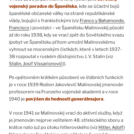
vojenský poradce do Španělska
, kde se účastní bojů
španělské občanské války na straně republikánské
vlády, bojující s frankistickými (viz
Franco y Bahamonde,
Francisco
) povstalci – ve Španělsku Malinovskij působí
až do roku 1938, kdy se vrací zpět do Sovětského svazu
(pobyt ve Španělsku přitom umožní Malinovskému
vyhnout se mocenským čistkách, které v letech 1937-
38 rozpoutal v ruském důstojnictvu J. V. Stalin {viz
Stalin, Josif Vissarionovič
}).
Po opětovném krátkém působení ve štábních funkcích
je v roce 1939 Rodion Jakovlevič Malinovskij jmenován
profesorem na Frunzeho vojenské akademii a v roce
1940 je
povýšen do hodnosti generálmajora
.
V roce 1941 se Malinovskij vrací do aktivní služby, když
je jmenován nejprve velitelem 48. střeleckého sboru a
krátce nato (už po útoku hitlerovského {viz
Hitler, Adolf
}