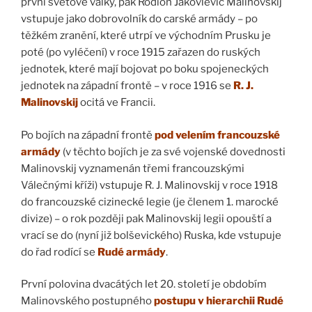
první světové války, pak Rodion Jakovlevič Malinovskij
vstupuje jako dobrovolník do carské armády – po
těžkém zranění, které utrpí ve východním Prusku je
poté (po vyléčení) v roce 1915 zařazen do ruských
jednotek, které mají bojovat po boku spojeneckých
jednotek na západní frontě – v roce 1916 se
R. J.
Malinovskij
ocitá ve Francii.
Po bojích na západní frontě
pod velením francouzské
armády
(v těchto bojích je za své vojenské dovednosti
Malinovskij vyznamenán třemi francouzskými
Válečnými kříži) vstupuje R. J. Malinovskij v roce 1918
do francouzské cizinecké legie (je členem 1. marocké
divize) – o rok později pak Malinovskij legii opouští a
vrací se do (nyní již bolševického) Ruska, kde vstupuje
do řad rodící se
Rudé armády
.
První polovina dvacátých let 20. století je obdobím
Malinovského postupného
postupu v hierarchii Rudé