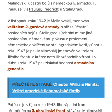
Malinovskij účastní bojů s německou 6. armádou F.
Pauluse (viz
Paulus, Friedrich
) u Stalingradu.
V listopadu roku 1942 je Malinovskij jmenován
velitelem 2. gardové armády
, s níž se účastní
posledních bojů u Stalingradu (zabrání mimo jiné
poslednímu německému pokusu o prolomení
německého obklíčení ve stalingradském kotli, v únoru
roku 1943 je pak Malinovskij jmenován velitelem
Jižního frontu a krátce nato Jihozápadního frontu, v
dubnu roku 1943 pak získává hodnost
armádního
generála
.
PŘEČTĚTE SI TAKÉ
Chester William Nimitz.
Velitel americké tichomořské flotily
Poté, co je v říjnu roku 1943 Jihozápadní front
přeměněn na
3. ukrajinský front
, stává se Malinovskij