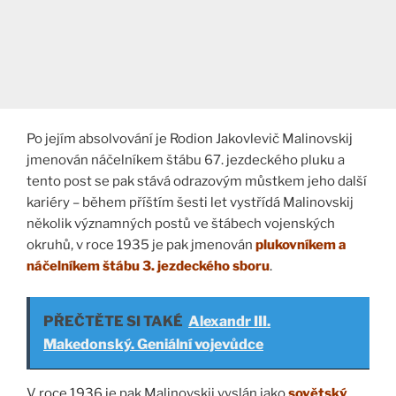
Po jejím absolvování je Rodion Jakovlevič Malinovskij
jmenován náčelníkem štábu 67. jezdeckého pluku a
tento post se pak stává odrazovým můstkem jeho další
kariéry – během příštím šesti let vystřídá Malinovskij
několik významných postů ve štábech vojenských
okruhů, v roce 1935 je pak jmenován
plukovníkem a
náčelníkem štábu 3. jezdeckého sboru
.
PŘEČTĚTE SI TAKÉ
Alexandr III.
Makedonský. Geniální vojevůdce
V roce 1936 je pak Malinovskij vyslán jako
sovětský