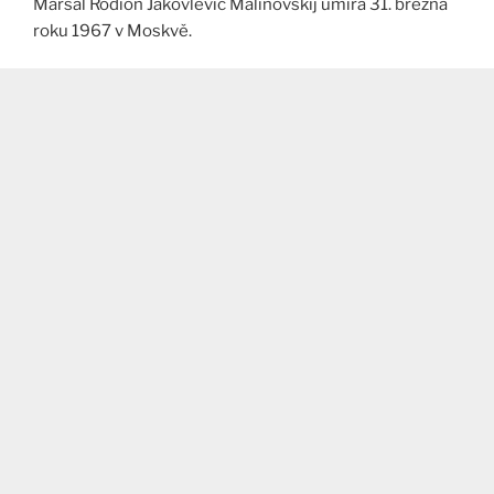
Maršál Rodion Jakovlevič Malinovskij umírá 31. března
roku 1967 v Moskvě.