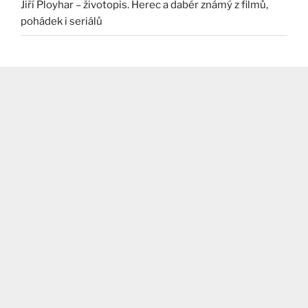
Jiří Ployhar – životopis. Herec a dabér známý z filmů,
pohádek i seriálů