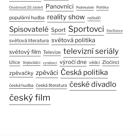
Panovníci
Osobnosti 20. století
Politika
Podnikatelé
reality show
populární hudba
režiséři
Sportovci
Spisovatelé
Sport
StarDance
světová politika
světová literatura
televizní seriály
světový film
Televize
výročí dne
Ulice
Zločinci
vědci
Vojevůdci
vynálezci
Česká politika
zpěváci
zpěvačky
české divadlo
česká literatura
česká hudba
český film