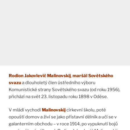
Rodion Jakovlevič Malinovskij
,
maršál Sovětského
svazu
a dlouholetý člen ústředního výboru
Komunistické strany Sovětského svazu (od roku 1956),
přichází na svět 23. listopadu roku 1898 v Oděse.
V mládí vychodí
Malinovskij
církevní školu, poté
opouští domov a živí se jako přístavní dělník a učí se v
galanterním obchodu – v roce 1914, po vypuknutí bojů