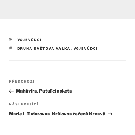
RUBRIKY
VOJEVŮDCI
ŠTÍTKY
DRUHÁ SVĚTOVÁ VÁLKA
,
VOJEVŮDCI
Navigace
Předchozí
PŘEDCHOZÍ
pro
příspěvek
Mahávíra. Putující asketa
příspěvek
Následující
NÁSLEDUJÍCÍ
příspěvek
Marie I. Tudorovna. Královna řečená Krvavá