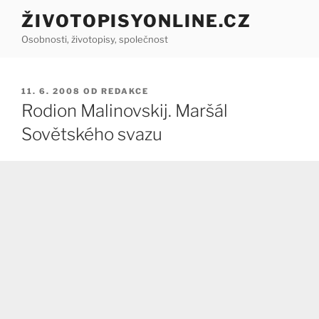
Přejít
ŽIVOTOPISYONLINE.CZ
k
Osobnosti, životopisy, společnost
obsahu
webu
PUBLIKOVÁNO
11. 6. 2008
OD
REDAKCE
Rodion Malinovskij. Maršál
Sovětského svazu