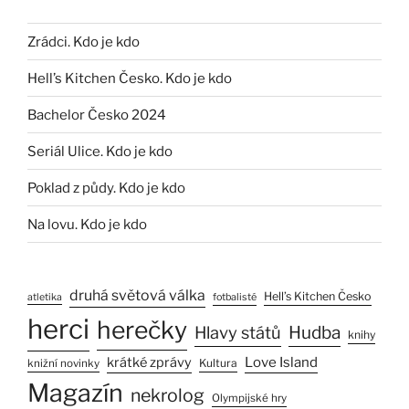
Zrádci. Kdo je kdo
Hell’s Kitchen Česko. Kdo je kdo
Bachelor Česko 2024
Seriál Ulice. Kdo je kdo
Poklad z půdy. Kdo je kdo
Na lovu. Kdo je kdo
druhá světová válka
Hell’s Kitchen Česko
atletika
fotbalisté
herci
herečky
Hlavy států
Hudba
knihy
Love Island
krátké zprávy
Kultura
knižní novinky
Magazín
nekrolog
Olympijské hry