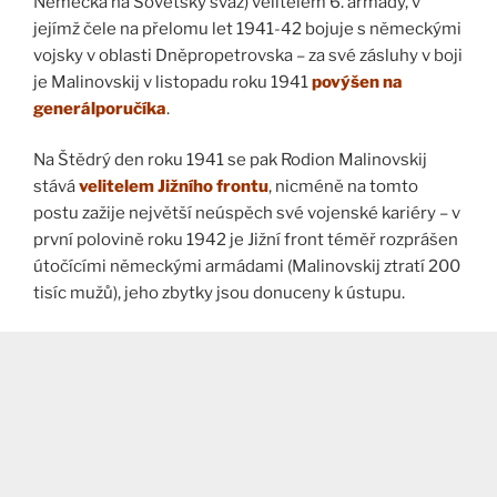
Německa na Sovětský svaz) velitelem 6. armády, v
jejímž čele na přelomu let 1941-42 bojuje s německými
vojsky v oblasti Dněpropetrovska – za své zásluhy v boji
je Malinovskij v listopadu roku 1941
povýšen na
generálporučíka
.
Na Štědrý den roku 1941 se pak Rodion Malinovskij
stává
velitelem Jižního frontu
, nicméně na tomto
postu zažije největší neúspěch své vojenské kariéry – v
první polovině roku 1942 je Jižní front téměř rozprášen
útočícími německými armádami (Malinovskij ztratí 200
tisíc mužů), jeho zbytky jsou donuceny k ústupu.