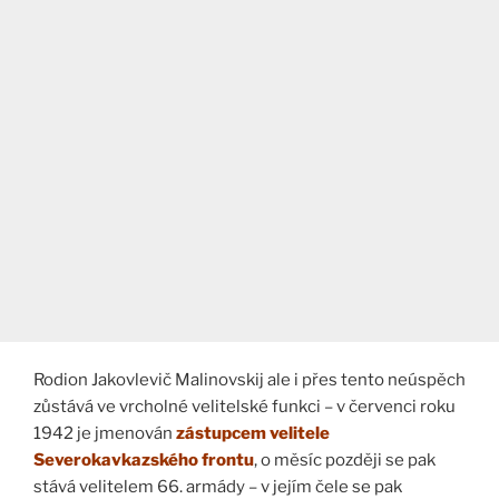
Rodion Jakovlevič Malinovskij ale i přes tento neúspěch
zůstává ve vrcholné velitelské funkci – v červenci roku
1942 je jmenován
zástupcem velitele
Severokavkazského frontu
, o měsíc později se pak
stává velitelem 66. armády – v jejím čele se pak